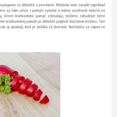
ovažujeme za dôležité a potrebné. Môžeme sem zaradiť napríklad
piera sa nám učivo z pamäti vymaže a máme uvoľnené miesto na
ky, ktoré krátkodobú pamäť stimulujú, môžete zabudnúť tieto
e krátkodobej pamäti je dôležité prijímať dostatok lecitínu. Ten
vás aj upokojí, keď je skúška za dverami. Nachádza sa najmä vo