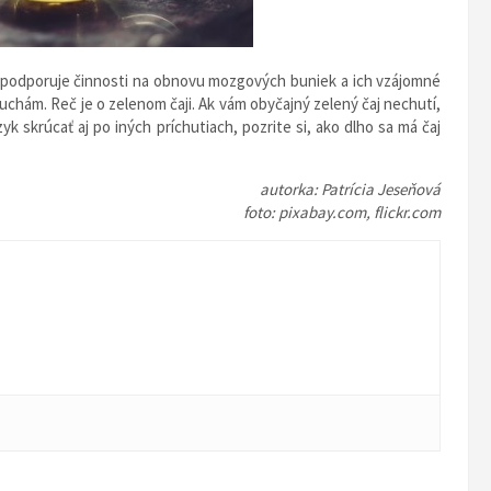
 podporuje činnosti na obnovu mozgových buniek a ich vzájomné
uchám. Reč je o zelenom čaji. Ak vám obyčajný zelený čaj nechutí,
 skrúcať aj po iných príchutiach, pozrite si, ako dlho sa má čaj
autorka: Patrícia Jeseňová
foto: pixabay.com, flickr.com