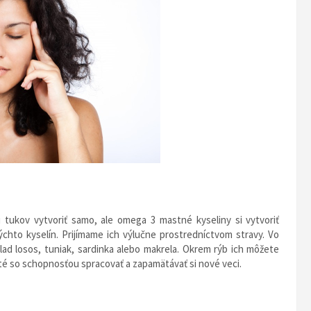
 tukov vytvoriť samo, ale omega 3 mastné kyseliny si vytvoriť
chto kyselín. Prijímame ich výlučne prostredníctvom stravy. Vo
ad losos, tuniak, sardinka alebo makrela. Okrem rýb ich môžete
äté so schopnosťou spracovať a zapamätávať si nové veci.