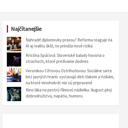
Najčítanejšie
Nahradiť diplomovky praxou? Reforma reaguje na
AI aj realitu škôl, no prináša nové riziká
Kristína Spáčová: Slovenské balady hovoria o
strachoch, ktoré prežívame dodnes
Veronikou Cifrovou Ostrihoňovou: Sociálne siete
bez jasných hraníc vystavujú deti tlakom a rizikám,
na ktoré mnohokrát nie sú pripravené
Kino láka na pestrú filmovú nádielku: August plný
dobrodružstva, napätia, humoru