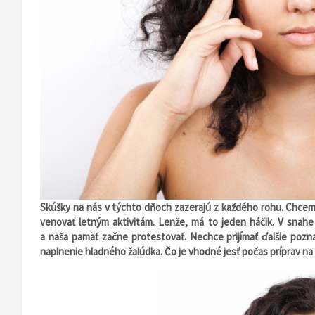
Skúšky na nás v týchto dňoch zazerajú z každého rohu. Chceme
venovať letným aktivitám. Lenže, má to jeden háčik. V snahe 
a naša pamäť začne protestovať. Nechce prijímať ďalšie pozn
naplnenie hladného žalúdka. Čo je vhodné jesť počas príprav na 