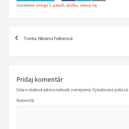
Označenia:
omega 3
,
pamäť
,
skúšky
,
zelený čaj
N
Tvorba: Nikoleta Fellnerová
a
v
i
g
Pridaj komentár
á
Vaša e-mailová adresa nebude zverejnená.
Vyžadované polia s
c
Komentár
i
a