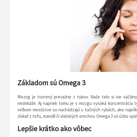
Základom sú Omega 3
Mozog je tvorený prevažne z tukov. Naše telo si vie väčšinu
nedokáže. Aj napriek tomu je v mozgu vysoká koncentrácia tý
veľkom množstve sa nachádzajú v tučných rybách, ako napríkl
získať z tofu, mandlí či vlašských orechov. Omega 3 sú úzko sp
Lepšie krátko ako vôbec