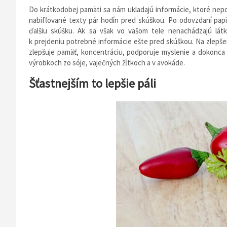
Do krátkodobej pamäti sa nám ukladajú informácie, ktoré nep
nabifľované texty pár hodín pred skúškou. Po odovzdaní pa
ďalšiu skúšku. Ak sa však vo vašom tele nenachádzajú lát
k prejdeniu potrebné informácie ešte pred skúškou. Na zlepšeni
zlepšuje pamäť, koncentráciu, podporuje myslenie a dokonca 
výrobkoch zo sóje, vaječných žĺtkoch a v avokáde.
Šťastnejším to lepšie páli