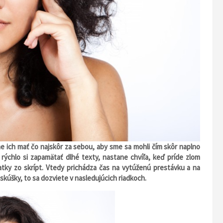
 ich mať čo najskôr za sebou, aby sme sa mohli čím skôr naplno
rýchlo si zapamätať dlhé texty, nastane chvíľa, keď príde zlom
atky zo skrípt. Vtedy prichádza čas na vytúženú prestávku a na
skúšky, to sa dozviete v nasledujúcich riadkoch.