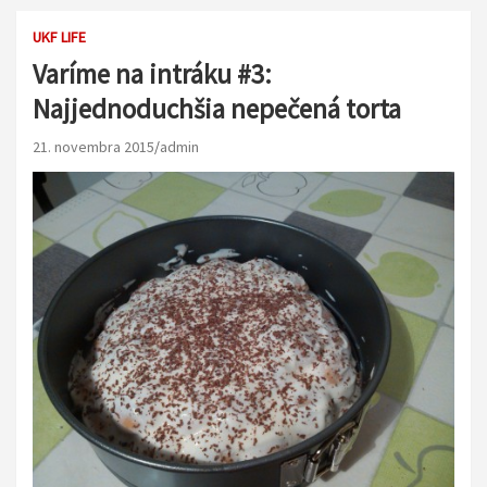
UKF LIFE
Varíme na intráku #3:
Najjednoduchšia nepečená torta
21. novembra 2015
admin