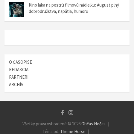
Kino láka na pestrú filmovú nádielku: August plný
dobrodružstva, napätia, humoru
O ČASOPISE
REDAKCIA
PARTNERI
ARCHÍV
Všetky práva vyhradené © 2026
Občas Nečas
Téma od:
Theme Horse