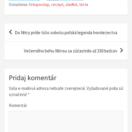
Označenia:
fotopostup
,
recept
,
sladké
,
torta
N
Do Nitry príde túto sobotu poľská legenda horolezectva
a
v
Večerného behu Nitrou sa zúčastnilo až 330 bežcov
i
g
á
Pridaj komentár
c
Vaša e-mailová adresa nebude zverejnená.
Vyžadované polia sú
i
označené
*
a
Komentár
v
č
l