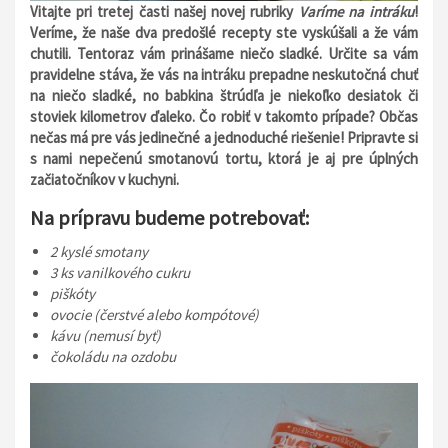
Vitajte pri tretej časti našej novej rubriky
Varíme na intráku
!
Veríme, že naše dva predošlé recepty ste vyskúšali a že vám
chutili. Tentoraz vám prinášame niečo sladké. Určite sa vám
pravidelne stáva, že vás na intráku prepadne neskutočná chuť
na niečo sladké, no babkina štrúdľa je niekoľko desiatok či
stoviek kilometrov ďaleko. Čo robiť v takomto prípade? Občas
nečas má pre vás jedinečné a jednoduché riešenie! Pripravte si
s nami nepečenú smotanovú tortu, ktorá je aj pre úplných
začiatočníkov v kuchyni.
Na prípravu budeme potrebovať:
2 kyslé smotany
3 ks vanilkového cukru
piškóty
ovocie (čerstvé alebo kompótové)
kávu (nemusí byť)
čokoládu na ozdobu