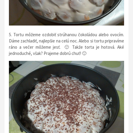
5. Tortu môžeme ozdobiť strúhanou čokoládou alebo ovocím.
Dáme zachladiť, najlepšie na celú noc. Alebo si tortu pripravíme
ráno a večer môžeme jesť. 🙂 Takže torta je hotová. Aké
jednoduché, však? Prajeme dobrú chuť! 🙂