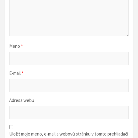
á
n
k
u
Meno
*
E-mail
*
Adresa webu
Uložiť moje meno, e-mail a webovú stránku v tomto prehliadači