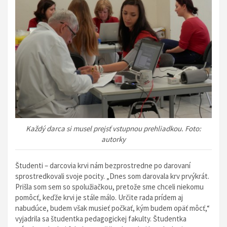
Každý darca si musel prejsť vstupnou prehliadkou. Foto:
autorky
Študenti – darcovia krvi nám bezprostredne po darovaní
sprostredkovali svoje pocity. „Dnes som darovala krv prvýkrát.
Prišla som sem so spolužiačkou, pretože sme chceli niekomu
pomôcť, keďže krvi je stále málo. Určite rada prídem aj
nabudúce, budem však musieť počkať, kým budem opäť môcť,“
vyjadrila sa študentka pedagogickej fakulty. Študentka