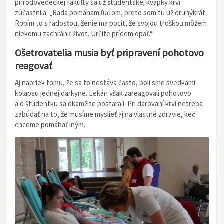
prírodovedeckej fakulty sa už študentskej kvapky krvi
zúčastnila: „Rada pomáham ľuďom, preto som tu už druhýkrát.
Robím to s radosťou, ženie ma pocit, že svojou troškou môžem
niekomu zachrániť život. Určite prídem opäť.“
Ošetrovatelia musia byť pripravení pohotovo
reagovať
Aj napriek tomu, že sa to nestáva často, boli sme svedkami
kolapsu jednej darkyne. Lekári však zareagovali pohotovo
a o študentku sa okamžite postarali. Pri darovaní krvi netreba
zabúdať na to, že musíme myslieť aj na vlastné zdravie, keď
chceme pomáhať iným.