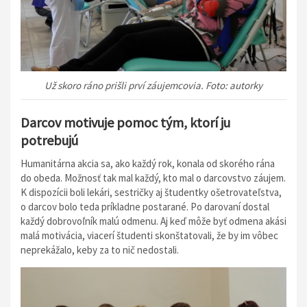
Už skoro ráno prišli prví záujemcovia. Foto: autorky
Darcov motivuje pomoc tým, ktorí ju
potrebujú
Humanitárna akcia sa, ako každý rok, konala od skorého rána
do obeda. Možnosť tak mal každý, kto mal o darcovstvo záujem.
K dispozícii boli lekári, sestričky aj študentky ošetrovateľstva,
o darcov bolo teda príkladne postarané. Po darovaní dostal
každý dobrovoľník malú odmenu. Aj keď môže byť odmena akási
malá motivácia, viacerí študenti skonštatovali, že by im vôbec
neprekážalo, keby za to nič nedostali.