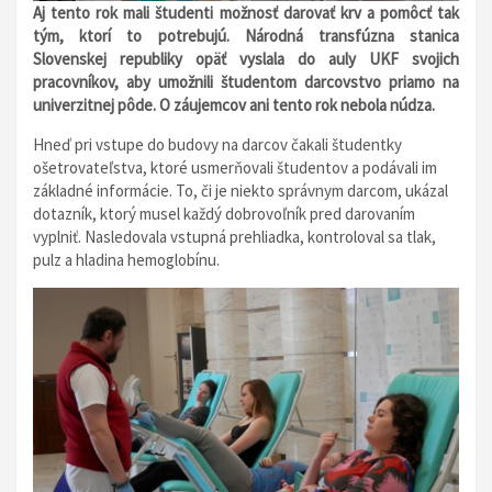
Aj tento rok mali študenti možnosť darovať krv a pomôcť tak
tým, ktorí to potrebujú. Národná transfúzna stanica
Slovenskej republiky opäť vyslala do auly UKF svojich
pracovníkov, aby umožnili študentom darcovstvo priamo na
univerzitnej pôde. O záujemcov ani tento rok nebola núdza.
Hneď pri vstupe do budovy na darcov čakali študentky
ošetrovateľstva, ktoré usmerňovali študentov a podávali im
základné informácie. To, či je niekto správnym darcom, ukázal
dotazník, ktorý musel každý dobrovoľník pred darovaním
vyplniť. Nasledovala vstupná prehliadka, kontroloval sa tlak,
pulz a hladina hemoglobínu.