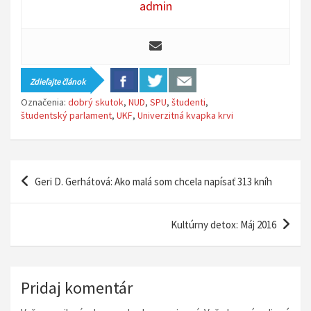
admin
Zdieľajte článok
Označenia:
dobrý skutok
,
NUD
,
SPU
,
študenti
,
študentský parlament
,
UKF
,
Univerzitná kvapka krvi
N
Geri D. Gerhátová: Ako malá som chcela napísať 313 kníh
a
v
Kultúrny detox: Máj 2016
i
g
á
Pridaj komentár
c