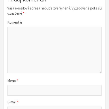
c
i
Vaša e-mailová adresa nebude zverejnená.
Vyžadované polia sú
označené
*
a
v
Komentár
č
l
á
n
k
u
Meno
*
E-mail
*