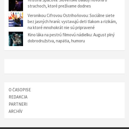
č
strachoch, ktoré prežívame dodnes
l
Veronikou Cifrovou Ostrihoňovou: Sociálne siete
bez jasných hraníc vystavujú deti tlakom a rizikám,
á
na ktoré mnohokrát nie sú pripravené
n
Kino láka na pestrú filmovú nádielku: August plný
k
dobrodružstva, napätia, humoru
u
O ČASOPISE
REDAKCIA
PARTNERI
ARCHÍV