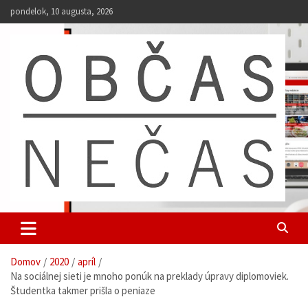
S
pondelok, 10 augusta, 2026
k
i
p
t
o
c
o
n
t
e
n
t
Občas Nečas
univerzitný web študentov UKF
Domov
2020
apríl
Na sociálnej sieti je mnoho ponúk na preklady úpravy diplomoviek.
Študentka takmer prišla o peniaze