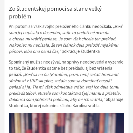
Zo študentskej pomoci sa stane veľký
problém
Ani potom sa však svojho preloženého článku nedočkala.
„Keď
som jej napísala v decembri, stále to preložené nemala
a chcela mi vrátiť peniaze. Ja som však chcela ten preklad.
Nakoniec mi napísala, že ten článok dala preložiť nejakému
pánovi, lebo ona nemá čas,“
pokračuje študentka.
Spomínaný muž sa neozýval, na správy neodpovedal a vyzeralo
to tak, že študentka ostane bez prekladu aj bez vrátenia
peňazí.
„Keď sa na ňu (Karolínu, pozn. red.) začali hromadiť
sťažnosti v UKF skupine, začala som sa domáhať naspäť
peňazí aj ja. Tie mi však odmietala vrátiť, vraj ich dala tomu
prekladateľovi. Musela som kontaktovať jej mamu a priateľa,
dokonca som pohrozila políciou, aby mi ich vrátila,“
objasňuje
študentka, ktorej nakoniec zálohu Karolína vrátila.