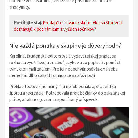
budeme volať Karolína, keďže sme prisľúbili zachovanie
anonymity.
Prečítajte si aj:
Predaj či darovanie skrípt: Ako sa študenti
dostávajú k poznámkam z vyšších ročníkov?
Nie každá ponuka v skupine je dôveryhodná
Karolína, študentka editorstva a vydavateľskej praxe, sa
rozhodla využiť svoju znalosť jazykov a za poplatok pomôcť
tým, ktorí mali záujem. Pre jej nedochvíľnosť však na seba
nenechali dlho čakať hromadiace sa sťažnosti.
Preklad textov z nemčiny si u nej objednala aj študentka
športu a rekreácie. Potrebovala preložiť články do bakalárskej
práce, a tak reagovala na spomínaný príspevok.