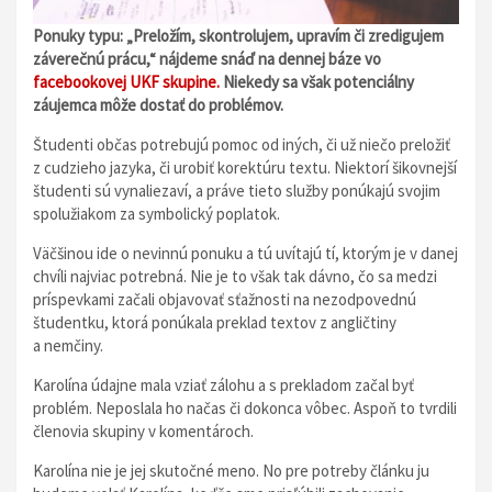
Ponuky typu: „Preložím, skontrolujem, upravím či zredigujem
záverečnú prácu,“ nájdeme snáď na dennej báze vo
facebookovej UKF skupine.
Niekedy sa však potenciálny
záujemca môže dostať do problémov.
Študenti občas potrebujú pomoc od iných, či už niečo preložiť
z cudzieho jazyka, či urobiť korektúru textu. Niektorí šikovnejší
študenti sú vynaliezaví, a práve tieto služby ponúkajú svojim
spolužiakom za symbolický poplatok.
Väčšinou ide o nevinnú ponuku a tú uvítajú tí, ktorým je v danej
chvíli najviac potrebná. Nie je to však tak dávno, čo sa medzi
príspevkami začali objavovať sťažnosti na nezodpovednú
študentku, ktorá ponúkala preklad textov z angličtiny
a nemčiny.
Karolína údajne mala vziať zálohu a s prekladom začal byť
problém. Neposlala ho načas či dokonca vôbec. Aspoň to tvrdili
členovia skupiny v komentároch.
Karolína nie je jej skutočné meno. No pre potreby článku ju