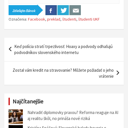
Zdieľajte článok
Označenia:
Facebook
,
preklad
,
študenti
,
študenti UKF
N
Keď polícia stratí trpezlivosť: Hoaxy a podvody odhaľujú
a
podvodníkov slovenského internetu
v
i
Zostal vám kredit na stravovanie? Môžete požiadať o jeho
vrátenie
g
á
c
Najčítanejšie
i
Nahradiť diplomovky praxou? Reforma reaguje na AI
a
aj realitu škôl, no prináša nové riziká
v
Kristína Spáčová: Slovenské balady hovoria o