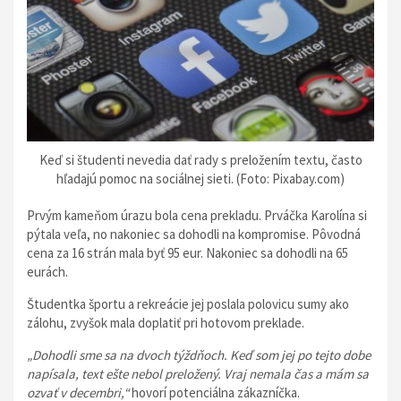
Keď si študenti nevedia dať rady s preložením textu, často
hľadajú pomoc na sociálnej sieti. (Foto: Pixabay.com)
Prvým kameňom úrazu bola cena prekladu. Prváčka Karolína si
pýtala veľa, no nakoniec sa dohodli na kompromise. Pôvodná
cena za 16 strán mala byť 95 eur. Nakoniec sa dohodli na 65
eurách.
Študentka športu a rekreácie jej poslala polovicu sumy ako
zálohu, zvyšok mala doplatiť pri hotovom preklade.
„Dohodli sme sa na dvoch týždňoch. Keď som jej po tejto dobe
napísala, text ešte nebol preložený. Vraj nemala čas a mám sa
ozvať v decembri,“
hovorí potenciálna zákazníčka.