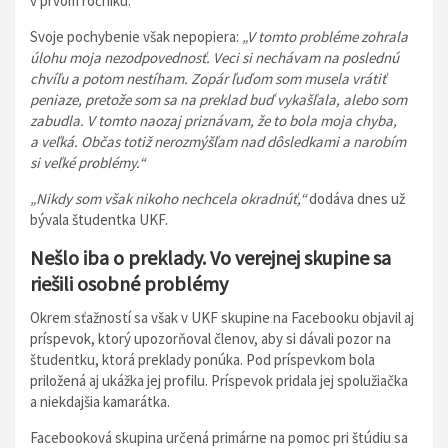
v prvom ročníku.
Svoje pochybenie však nepopiera:
„V tomto probléme zohrala
úlohu moja nezodpovednosť. Veci si nechávam na poslednú
chvíľu a potom nestíham. Zopár ľuďom som musela vrátiť
peniaze, pretože som sa na preklad buď vykašľala, alebo som
zabudla. V tomto naozaj priznávam, že to bola moja chyba,
a veľká. Občas totiž nerozmýšľam nad dôsledkami a narobím
si veľké problémy.“
„Nikdy som však nikoho nechcela okradnúť,“
dodáva dnes už
bývala študentka UKF.
Nešlo iba o preklady. Vo verejnej skupine sa
riešili osobné problémy
Okrem sťažností sa však v UKF skupine na Facebooku objavil aj
príspevok, ktorý upozorňoval členov, aby si dávali pozor na
študentku, ktorá preklady ponúka. Pod príspevkom bola
priložená aj ukážka jej profilu. Príspevok pridala jej spolužiačka
a niekdajšia kamarátka.
Facebooková skupina určená primárne na pomoc pri štúdiu sa