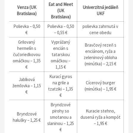
Eat and Meet
Venza (UK
Univerzitná jedáleň
(UK
Bratislava)
UKF
Bratislava)
Polievka – 0,50
Polievka – 0,50
polievka zahrnutá v
€
– 0,55 €
cene obedu
Grilovaný
Vyprážaný
Bravčový rezeň s
hermelín s
encián s
enciánom, ryža a
čučoriedkovou
tatarskou
zeleninový obloha
omáčkou – 1,35
omáčkou –
(minútka) – 2,15 €
€
1,15 €
Kurací gyros
Jablková
na grile a
Cícerový burger
žemľovka – 1,15
tzatziki – 1,35
(minútka) – 1,95 €
€
€
Bryndzové
pirohy so
Kuracie stehno,
Bryndzové
smotanou a
dusená ryža a kompót
halušky – 1,25 €
slaninou – 1,25
– 1,95 €
€