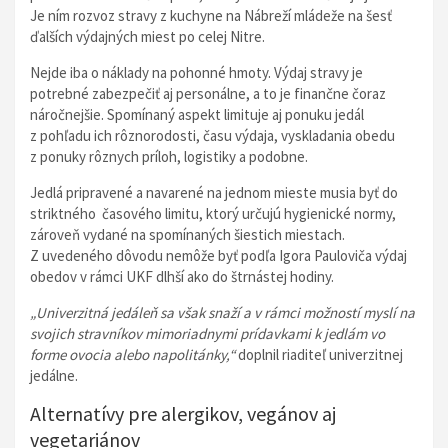
Je ním rozvoz stravy z kuchyne na Nábreží mládeže na šesť
ďalších výdajných miest po celej Nitre.
Nejde iba o náklady na pohonné hmoty. Výdaj stravy je
potrebné zabezpečiť aj personálne, a to je finančne čoraz
náročnejšie. Spomínaný aspekt limituje aj ponuku jedál
z pohľadu ich rôznorodosti, času výdaja, vyskladania obedu
z ponuky rôznych príloh, logistiky a podobne.
Jedlá pripravené a navarené na jednom mieste musia byť do
striktného časového limitu, ktorý určujú hygienické normy,
zároveň vydané na spomínaných šiestich miestach.
Z uvedeného dôvodu nemôže byť podľa Igora Pauloviča výdaj
obedov v rámci UKF dlhší ako do štrnástej hodiny.
„Univerzitná jedáleň sa však snaží a v rámci možností myslí na
svojich stravníkov mimoriadnymi prídavkami k jedlám vo
forme ovocia alebo napolitánky,“
doplnil riaditeľ univerzitnej
jedálne.
Alternatívy pre alergikov, vegánov aj
vegetariánov