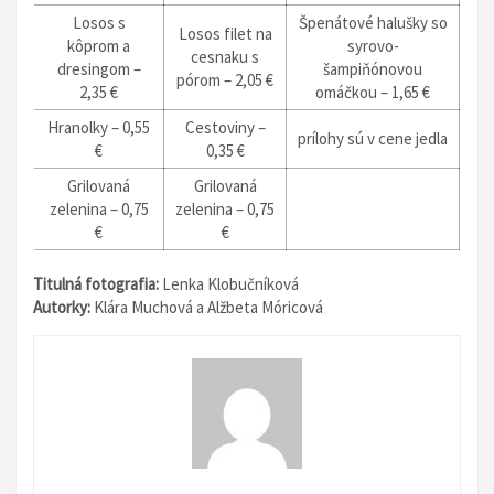
Losos s
Špenátové halušky so
Losos filet na
kôprom a
syrovo-
cesnaku s
dresingom –
šampiňónovou
pórom – 2,05 €
2,35 €
omáčkou – 1,65 €
Hranolky – 0,55
Cestoviny –
prílohy sú v cene jedla
€
0,35 €
Grilovaná
Grilovaná
zelenina – 0,75
zelenina – 0,75
€
€
Titulná fotografia:
Lenka Klobučníková
Autorky:
Klára Muchová a Alžbeta Móricová