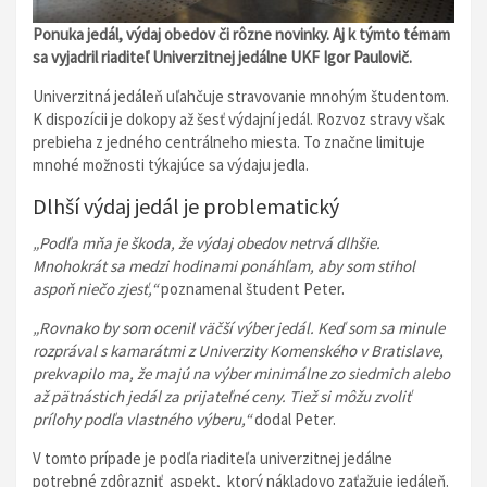
Ponuka jedál, výdaj obedov či rôzne novinky. Aj k týmto témam
sa vyjadril riaditeľ Univerzitnej jedálne UKF Igor Paulovič.
Univerzitná jedáleň uľahčuje stravovanie mnohým študentom.
K dispozícii je dokopy až šesť výdajní jedál. Rozvoz stravy však
prebieha z jedného centrálneho miesta. To značne limituje
mnohé možnosti týkajúce sa výdaju jedla.
Dlhší výdaj jedál je problematický
„Podľa mňa je škoda, že výdaj obedov netrvá dlhšie.
Mnohokrát sa medzi hodinami ponáhľam, aby som stihol
aspoň niečo zjesť,“
poznamenal študent Peter.
„
Rovnako by som ocenil väčší výber jedál. Keď som sa minule
rozprával s kamarátmi z Univerzity Komenského v Bratislave,
prekvapilo ma, že majú na výber minimálne zo siedmich alebo
až pätnástich jedál za prijateľné ceny. Tiež si môžu zvoliť
prílohy podľa vlastného výberu,“
dodal Peter.
V tomto prípade je podľa riaditeľa univerzitnej jedálne
potrebné zdôrazniť aspekt, ktorý nákladovo zaťažuje jedáleň.