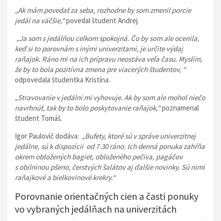
„Ak mám povedať za seba, rozhodne by som zmenil porcie
jedál na väčšie,“
povedal študent Andrej.
„Ja som s jedálňou celkom spokojná. Čo by som ale ocenila,
keď si to porovnám s inými univerzitami, je určite výdaj
raňajok. Ráno mi na ich prípravu neostáva veľa času. Myslím,
že by to bola pozitívna zmena pre viacerých študentov, “
odpovedala študentka Kristína.
„Stravovanie v jedálni mi vyhovuje. Ak by som ale mohol niečo
navrhnúť, tak by to bolo poskytovanie raňajok,“
poznamenal
študent Tomáš.
Igor Paulovič dodáva:
„Bufety, ktoré sú v správe univerzitnej
jedálne, sú k dispozícii od 7.30 ráno. Ich denná ponuka zahŕňa
okrem obložených bagiet, obloženého pečiva, pagáčov
s obilninou pšeno, čerstvých šalátov aj ďalšie novinky. Sú nimi
raňajkové a bielkovinové krekry.“
Porovnanie orientačných cien a časti ponuky
vo vybraných jedálňach na univerzitách