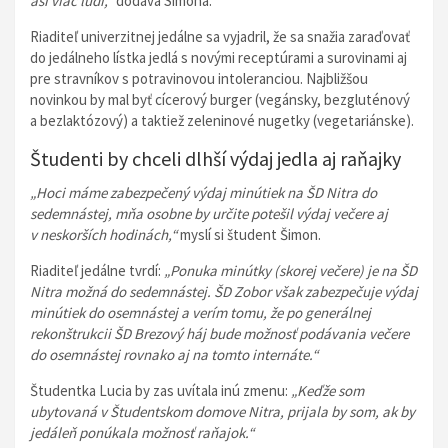
asi viac ľudí,“
dodáva Simona.
Riaditeľ univerzitnej jedálne sa vyjadril, že sa snažia zaraďovať
do jedálneho lístka jedlá s novými receptúrami a surovinami aj
pre stravníkov s potravinovou intoleranciou. Najbližšou
novinkou by mal byť cícerový burger (vegánsky, bezgluténový
a bezlaktózový) a taktiež zeleninové nugetky (vegetariánske).
Študenti by chceli dlhší výdaj jedla aj raňajky
„Hoci máme zabezpečený výdaj minútiek na ŠD Nitra do
sedemnástej, mňa osobne by určite potešil výdaj večere aj
v neskorších hodinách,“
myslí si študent Šimon.
Riaditeľ jedálne tvrdí:
„Ponuka minútky (skorej večere) je na ŠD
Nitra možná do sedemnástej. ŠD Zobor však zabezpečuje výdaj
minútiek do osemnástej a verím tomu, že po generálnej
rekonštrukcii ŠD Brezový háj bude možnosť podávania večere
do osemnástej rovnako aj na tomto internáte.“
Študentka Lucia by zas uvítala inú zmenu:
„Keďže som
ubytovaná v Študentskom domove Nitra, prijala by som, ak by
jedáleň ponúkala možnosť raňajok.“