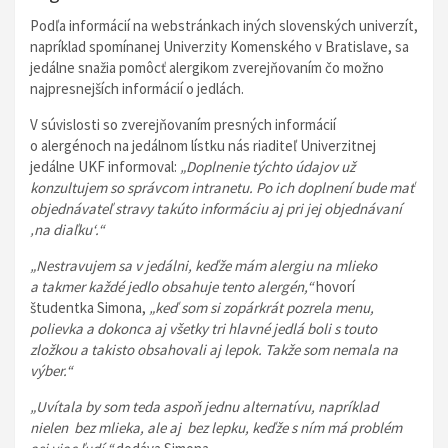
Podľa informácií na webstránkach iných slovenských univerzít,
napríklad spomínanej Univerzity Komenského v Bratislave, sa
jedálne snažia pomôcť alergikom zverejňovaním čo možno
najpresnejších informácií o jedlách.
V súvislosti so zverejňovaním presných informácií
o alergénoch na jedálnom lístku nás riaditeľ Univerzitnej
jedálne UKF informoval:
„Doplnenie týchto údajov už
konzultujem so správcom intranetu. Po ich doplnení bude mať
objednávateľ stravy takúto informáciu aj pri jej objednávaní
‚na diaľku‘.“
„Nestravujem sa v jedálni, keďže mám alergiu na mlieko
a takmer každé jedlo obsahuje tento alergén,“
hovorí
študentka Simona,
„keď som si zopárkrát pozrela menu,
polievka a dokonca aj všetky tri hlavné jedlá boli s touto
zložkou a takisto obsahovali aj lepok. Takže som nemala na
výber.“
„Uvítala by som teda aspoň jednu alternatívu, napríklad
nielen bez mlieka, ale aj bez lepku, keďže s ním má problém