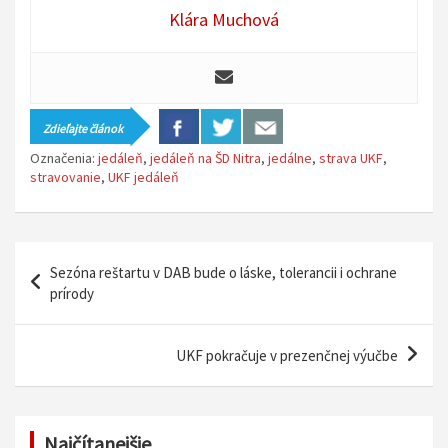
Klára Muchová
Zdieľajte článok
Označenia:
jedáleň
,
jedáleň na ŠD Nitra
,
jedálne
,
strava UKF
,
stravovanie
,
UKF jedáleň
N
Sezóna reštartu v DAB bude o láske, tolerancii i ochrane
a
prírody
v
i
UKF pokračuje v prezenčnej výučbe
g
á
Najčítanejšie