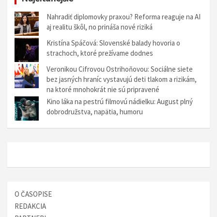
c
i
Nahradiť diplomovky praxou? Reforma reaguje na AI
aj realitu škôl, no prináša nové riziká
a
Kristína Spáčová: Slovenské balady hovoria o
v
strachoch, ktoré prežívame dodnes
č
Veronikou Cifrovou Ostrihoňovou: Sociálne siete
l
bez jasných hraníc vystavujú deti tlakom a rizikám,
na ktoré mnohokrát nie sú pripravené
á
Kino láka na pestrú filmovú nádielku: August plný
n
dobrodružstva, napätia, humoru
k
u
O ČASOPISE
REDAKCIA