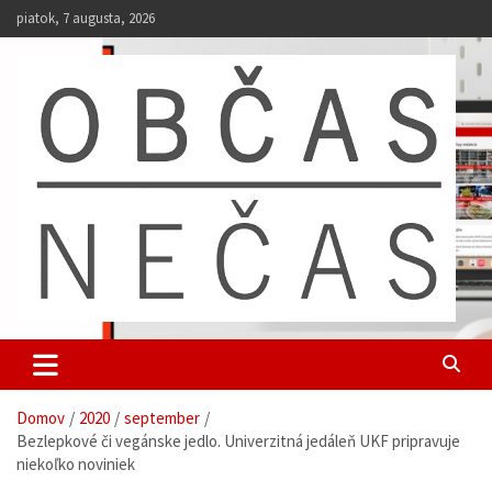
S
piatok, 7 augusta, 2026
k
i
p
t
o
c
o
n
t
e
n
t
Občas Nečas
univerzitný web študentov UKF
Domov
2020
september
Bezlepkové či vegánske jedlo. Univerzitná jedáleň UKF pripravuje
niekoľko noviniek