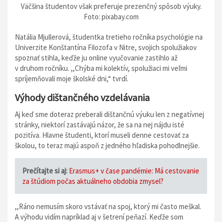
Väčšina študentov však preferuje prezenčný spôsob výuky.
Foto: pixabay.com
Natália Mjullerová, študentka tretieho ročníka psychológie na
Univerzite Konštantína Filozofa v Nitre, svojich spolužiakov
spoznať stihla, keďže ju online vyučovanie zastihlo až
v druhom ročníku. ,,Chýba mi kolektív, spolužiaci mi veľmi
spríjemňovali moje školské dni,“ tvrdí.
Výhody dištančného vzdelávania
Aj keď sme doteraz preberali dištančnú výuku len z negatívnej
stránky, niektorí zastávajú názor, že sa na nej nájdu isté
pozitíva. Hlavne študenti, ktorí museli denne cestovať za
školou, to teraz majú aspoň z jedného hľadiska pohodlnejšie.
Prečítajte si aj:
Erasmus+ v čase pandémie: Má cestovanie
za štúdiom počas aktuálneho obdobia zmysel?
,,Ráno nemusím skoro vstávať na spoj, ktorý mi často meškal.
A výhodu vidím napríklad aj v šetrení peňazí. Keďže som