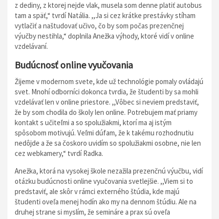
z dediny, z ktorej nejde vlak, musela som denne platiť autobus
tam a späť,“ tvrdí Natália. ,,Ja si cez krátke prestávky stíham
vytlačiť a naštudovať učivo, čo by som počas prezenčnej
výučby nestihla,“ doplnila Anežka výhody, ktoré vidí v online
vzdelávaní.
Budúcnosť online vyučovania
Žijeme v modernom svete, kde už technológie pomaly ovládajú
svet. Mnohí odborníci dokonca tvrdia, že študenti by sa mohli
vzdelávať len v online priestore. ,,Vôbec si neviem predstaviť,
že by som chodila do školy len online. Potrebujem mať priamy
kontakt s učiteľmi a so spolužiakmi, ktorí ma aj istým
spôsobom motivujú. Veľmi dúfam, že k takému rozhodnutiu
nedôjde a že sa čoskoro uvidím so spolužiakmi osobne, nie len
cez webkamery,“ tvrdí Radka.
Anežka, ktorá na vysokej škole nezažila prezenčnú výučbu, vidí
otázku budúcnosti online vyučovania svetlejšie. ,,Viem si to
predstaviť, ale skôr v rámci externého štúdia, kde majú
študenti oveľa menej hodín ako my na dennom štúdiu. Ale na
druhej strane si myslím, že semináre a prax sú oveľa