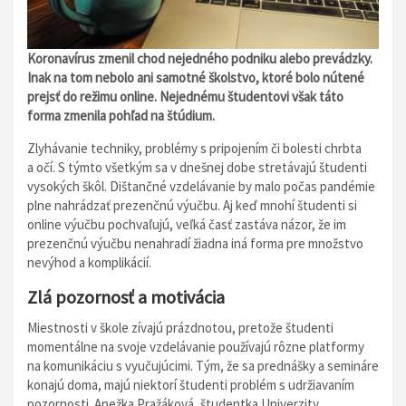
Koronavírus zmenil chod nejedného podniku alebo prevádzky.
Inak na tom nebolo ani samotné školstvo, ktoré bolo nútené
prejsť do režimu online. Nejednému študentovi však táto
forma zmenila pohľad na štúdium.
Zlyhávanie techniky, problémy s pripojením či bolesti chrbta
a očí. S týmto všetkým sa v dnešnej dobe stretávajú študenti
vysokých škôl. Dištančné vzdelávanie by malo počas pandémie
plne nahrádzať prezenčnú výučbu. Aj keď mnohí študenti si
online výučbu pochvaľujú, veľká časť zastáva názor, že im
prezenčnú výučbu nenahradí žiadna iná forma pre množstvo
nevýhod a komplikácií.
Zlá pozornosť a motivácia
Miestnosti v škole zívajú prázdnotou, pretože študenti
momentálne na svoje vzdelávanie používajú rôzne platformy
na komunikáciu s vyučujúcimi. Tým, že sa prednášky a semináre
konajú doma, majú niektorí študenti problém s udržiavaním
pozornosti. Anežka Pražáková, študentka Univerzity