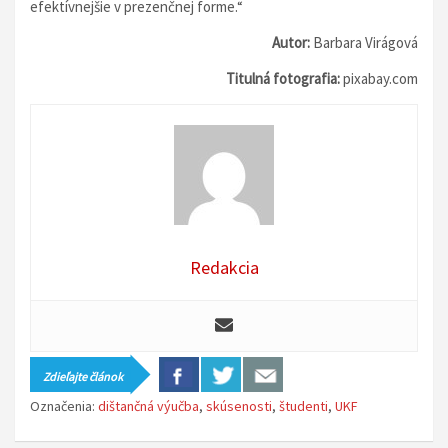
efektívnejšie v prezenčnej forme.“
Autor:
Barbara Virágová
Titulná fotografia:
pixabay.com
Redakcia
Zdieľajte článok
Označenia:
dištančná výučba
,
skúsenosti
,
študenti
,
UKF