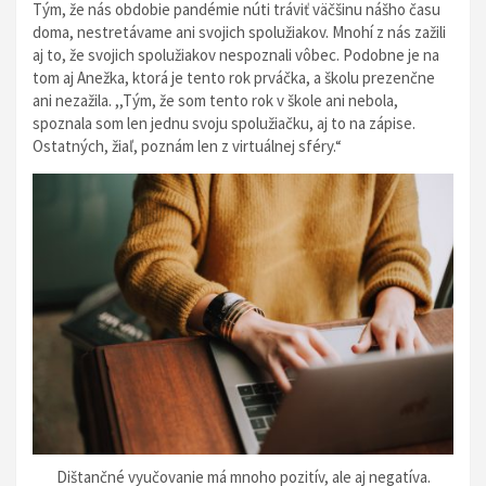
Tým, že nás obdobie pandémie núti tráviť väčšinu nášho času
doma, nestretávame ani svojich spolužiakov. Mnohí z nás zažili
aj to, že svojich spolužiakov nespoznali vôbec. Podobne je na
tom aj Anežka, ktorá je tento rok prváčka, a školu prezenčne
ani nezažila. ,,Tým, že som tento rok v škole ani nebola,
spoznala som len jednu svoju spolužiačku, aj to na zápise.
Ostatných, žiaľ, poznám len z virtuálnej sféry.“
Dištančné vyučovanie má mnoho pozitív, ale aj negatíva.