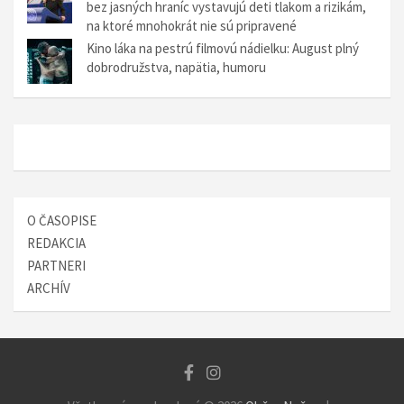
n
bez jasných hraníc vystavujú deti tlakom a rizikám,
na ktoré mnohokrát nie sú pripravené
k
Kino láka na pestrú filmovú nádielku: August plný
u
dobrodružstva, napätia, humoru
O ČASOPISE
REDAKCIA
PARTNERI
ARCHÍV