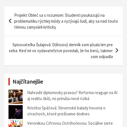
N
Projekt Obleč sa s rozumom: Študenti poukazujú na
a
problematiku rýchlej módy a vyzývajú ľudí, aby sa nad touto
témou zamysleli kriticky
v
i
Spisovateľka Šulajová: Džínsový denník som písala len pre
g
seba. Keď mi vo vydavateľstve povedali, že ho berú, takmer
á
som odpadla
c
i
Najčítanejšie
a
v
Nahradiť diplomovky praxou? Reforma reaguje na AI
aj realitu škôl, no prináša nové riziká
č
Kristína Spáčová: Slovenské balady hovoria o
l
strachoch, ktoré prežívame dodnes
á
Veronikou Cifrovou Ostrihoňovou: Sociálne siete