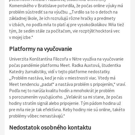
Komenského v Bratislave potvrdila, že počas online výuky má
problém sústrediť sa na výučbu. ,,Tvrdilo sa to o deťoch na
základnej škole, že ich rozrušujú rôzne hračky a predmety
v izbách, no podľa mňa to platí aj pre vysokoškolákov. Mňa tiež
tým, že sedím stále za počítačom, vie rozptýliť hocktorá vec
v mojej izbe.“
Platformy na vyučovanie
Univerzita Konštantína Filozofa v Nitre využíva na vyučovanie
počas pandémie platformu Meet. Radka Auxtová, študentka
Katedry žurnalistiky, vidí v tejto platforme nedostatky.
,,Problém nastáva, keď je nás v miestnosti viac. Vtedy má
Meet tendenciu „padať“ a nastáva problém s pripojením,“ vraví.
Podľa nej to narúša kvalitu hodín a mnohokrát je problém
s porozumením vyučujúceho. ,,Veľakrát sa mi stane, že počas
hodiny stratím signál alebo pripojenie. Tým pádom hodina už
pre mňa nie je tak efektívna. Keby hodiny nie sú online, takéto
problémy vôbec nenastávajú.“
Nedostatok osobného kontaktu