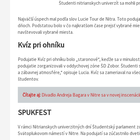
Študenti nitrianskych univerzít sa mohli pr
Najväčší úspech mal podľa slov Lucie Tour de Nitra. Toto poduj
dňoch. Podstatou bolo v čo najkratšom čase prejsť vybrané miest
navštevovali vybrané miesta.
Kvíz pri ohníku
Podujatie Kvíz pri ohníku bolo „staronové“, keďže sa v minulost
podujatie zorganizovali v oddychovej zóne ŠD Zobor. Študenti si 
a zábavnej atmosfére,“ opisuje Lucia. Kvíz sa zameriaval na vše
študentov.
Čítajte aj:
Divadlo Andreja Bagara v Nitre sa v novej inscenáci
SPUKFEST
V rámci Nitrianskych univerzitných dní Študentský parlament zor
Svätoplukovom námestí v Nitre. Na podujatí sa zúčastnilo dvetis