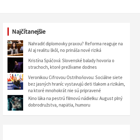
Najčítanejšie
Nahradiť diplomovky praxou? Reforma reaguje na
AI aj realitu škôl, no prináša nové riziká
Kristína Spáčová: Slovenské balady hovoria o
strachoch, ktoré prežívame dodnes
Veronikou Cifrovou Ostrihoňovou: Sociálne siete
bez jasných hraníc vystavujú deti tlakom a rizikám,
na ktoré mnohokrát nie sú pripravené
Kino láka na pestrú filmovú nádielku: August plný
dobrodružstva, napätia, humoru