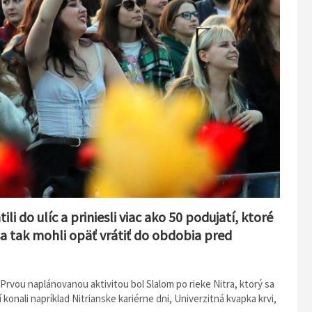
li do ulíc a priniesli viac ako 50 podujatí, ktoré
a tak mohli opäť vrátiť do obdobia pred
2. Prvou naplánovanou aktivitou bol Slalom po rieke Nitra, ktorý sa
onali napríklad Nitrianske kariérne dni, Univerzitná kvapka krvi,