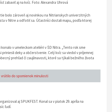
ísť zabaviť aj na kvíz. Foto: Alexandra Uhrová
atie bolo zároveň aj novinkou na Nitrianskych univerzitných
a v Nitre a odfotiť sa. Účastníci dostali mapu, podľa ktorej
i konalo v umeleckom ateliéri v ŠD Nitra. „Tento rok sme
priniesli deky a občerstvenie. Celý kvíz sa viedol v príjemnej
obecný prehľad či zaujímavosti, ktoré sa týkali bežného života
i vrátilo do spomienok minulosti
ganizoval aj SPUKFEST. Konal sa v piatok 29. apríla na
íc ľudí.