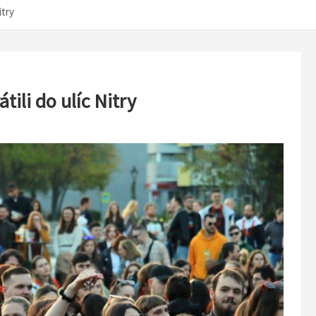
itry
tili do ulíc Nitry