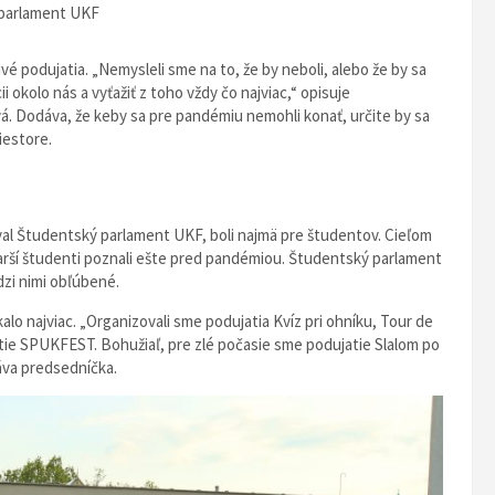
parlament UKF
vé podujatia. „Nemysleli sme na to, že by neboli, alebo že by sa
i okolo nás a vyťažiť z toho vždy čo najviac,“ opisuje
 Dodáva, že keby sa pre pandémiu nemohli konať, určite by sa
iestore.
val Študentský parlament UKF, boli najmä pre študentov. Cieľom
starší študenti poznali ešte pred pandémiou. Študentský parlament
dzi nimi obľúbené.
alo najviac. „Organizovali sme podujatia Kvíz pri ohníku, Tour de
jatie SPUKFEST. Bohužiaľ, pre zlé počasie sme podujatie Slalom po
dáva predsedníčka.