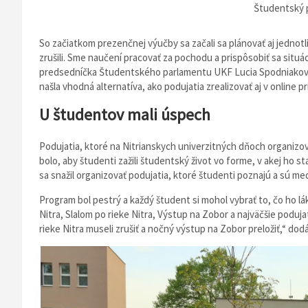
Študentský 
So začiatkom prezenčnej výučby sa začali sa plánovať aj jednotli
zrušili. Sme naučení pracovať za pochodu a prispôsobiť sa situáci
predsedníčka Študentského parlamentu UKF Lucia Spodniaková.
našla vhodná alternatíva, ako podujatia zrealizovať aj v online pr
U študentov mali úspech
Podujatia, ktoré na Nitrianskych univerzitných dňoch organizo
bolo, aby študenti zažili študentský život vo forme, v akej ho 
sa snažil organizovať podujatia, ktoré študenti poznajú a sú me
Program bol pestrý a každý študent si mohol vybrať to, čo ho lák
Nitra, Slalom po rieke Nitra, Výstup na Zobor a najväčšie podu
rieke Nitra museli zrušiť a nočný výstup na Zobor preložiť,“ do