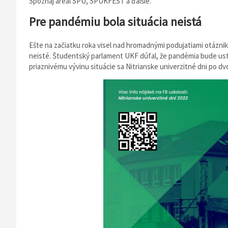
Spoznaj areál SPU, SPUKFEST a ďalšie.
Pre pandémiu bola situácia neistá
Ešte na začiatku roka visel nad hromadnými podujatiami otáznik
neisté. Študentský parlament UKF dúfal, že pandémia bude ust
priaznivému vývinu situácie sa Nitrianske univerzitné dni po dv