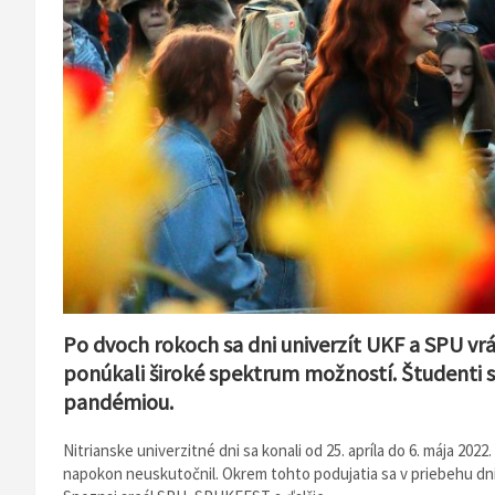
Po dvoch rokoch sa dni univerzít UKF a SPU vráti
ponúkali široké spektrum možností. Študenti s
pandémiou.
Nitrianske univerzitné dni sa konali od 25. apríla do 6. mája 202
napokon neuskutočnil. Okrem tohto podujatia sa v priebehu dní k