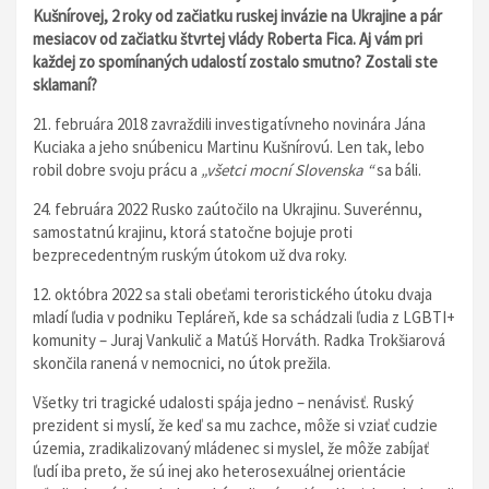
Kušnírovej, 2 roky od začiatku ruskej invázie na Ukrajine a pár
mesiacov od začiatku štvrtej vlády Roberta Fica. Aj vám pri
každej zo spomínaných udalostí zostalo smutno? Zostali ste
sklamaní?
21. februára 2018 zavraždili investigatívneho novinára Jána
Kuciaka a jeho snúbenicu Martinu Kušnírovú. Len tak, lebo
robil dobre svoju prácu a
„všetci mocní Slovenska
“
sa báli.
24. februára 2022 Rusko zaútočilo na Ukrajinu. Suverénnu,
samostatnú krajinu, ktorá statočne bojuje proti
bezprecedentným ruským útokom už dva roky.
12. októbra 2022 sa stali obeťami teroristického útoku dvaja
mladí ľudia v podniku Tepláreň, kde sa schádzali ľudia z LGBTI+
komunity – Juraj Vankulič a Matúš Horváth. Radka Trokšiarová
skončila ranená v nemocnici, no útok prežila.
Všetky tri tragické udalosti spája jedno – nenávisť. Ruský
prezident si myslí, že keď sa mu zachce, môže si vziať cudzie
územia, zradikalizovaný mládenec si myslel, že môže zabíjať
ľudí iba preto, že sú inej ako heterosexuálnej orientácie