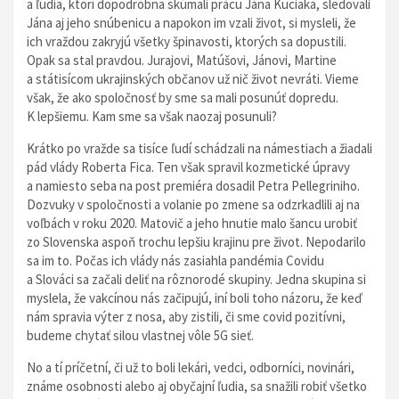
a ľudia, ktorí dopodrobna skúmali prácu Jána Kuciaka, sledovali
Jána aj jeho snúbenicu a napokon im vzali život, si mysleli, že
ich vraždou zakryjú všetky špinavosti, ktorých sa dopustili.
Opak sa stal pravdou. Jurajovi, Matúšovi, Jánovi, Martine
a státisícom ukrajinských občanov už nič život nevráti. Vieme
však, že ako spoločnosť by sme sa mali posunúť dopredu.
K lepšiemu. Kam sme sa však naozaj posunuli?
Krátko po vražde sa tisíce ľudí schádzali na námestiach a žiadali
pád vlády Roberta Fica. Ten však spravil kozmetické úpravy
a namiesto seba na post premiéra dosadil Petra Pellegriniho.
Dozvuky v spoločnosti a volanie po zmene sa odzrkadlili aj na
voľbách v roku 2020. Matovič a jeho hnutie malo šancu urobiť
zo Slovenska aspoň trochu lepšiu krajinu pre život. Nepodarilo
sa im to. Počas ich vlády nás zasiahla pandémia Covidu
a Slováci sa začali deliť na rôznorodé skupiny. Jedna skupina si
myslela, že vakcínou nás začipujú, iní boli toho názoru, že keď
nám spravia výter z nosa, aby zistili, či sme covid pozitívni,
budeme chytať silou vlastnej vôle 5G sieť.
No a tí príčetní, či už to boli lekári, vedci, odborníci, novinári,
známe osobnosti alebo aj obyčajní ľudia, sa snažili robiť všetko