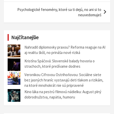
v
i
Psychologické fenomény, ktoré sa ti dejú, no ani si to
neuvedomuješ
g
á
c
Najčítanejšie
i
Nahradiť diplomovky praxou? Reforma reaguje na AI
a
aj realitu škôl, no prináša nové riziká
v
Kristína Spáčová: Slovenské balady hovoria o
č
strachoch, ktoré prežívame dodnes
l
Veronikou Cifrovou Ostrihoňovou: Sociálne siete
bez jasných hraníc vystavujú deti tlakom a rizikám,
á
na ktoré mnohokrát nie sú pripravené
n
Kino láka na pestrú filmovú nádielku: August plný
k
dobrodružstva, napätia, humoru
u