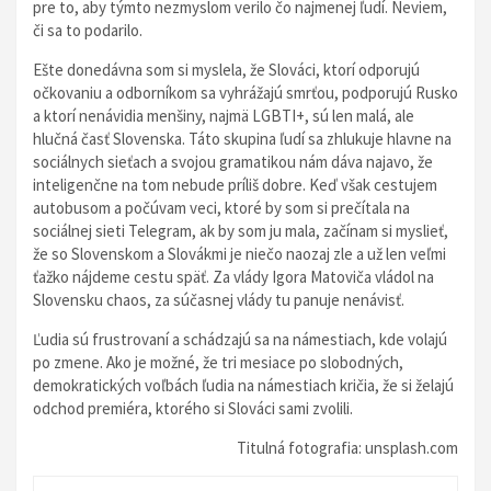
pre to, aby týmto nezmyslom verilo čo najmenej ľudí. Neviem,
či sa to podarilo.
Ešte donedávna som si myslela, že Slováci, ktorí odporujú
očkovaniu a odborníkom sa vyhrážajú smrťou, podporujú Rusko
a ktorí nenávidia menšiny, najmä LGBTI+, sú len malá, ale
hlučná časť Slovenska. Táto skupina ľudí sa zhlukuje hlavne na
sociálnych sieťach a svojou gramatikou nám dáva najavo, že
inteligenčne na tom nebude príliš dobre. Keď však cestujem
autobusom a počúvam veci, ktoré by som si prečítala na
sociálnej sieti Telegram, ak by som ju mala, začínam si myslieť,
že so Slovenskom a Slovákmi je niečo naozaj zle a už len veľmi
ťažko nájdeme cestu späť. Za vlády Igora Matoviča vládol na
Slovensku chaos, za súčasnej vlády tu panuje nenávisť.
Ľudia sú frustrovaní a schádzajú sa na námestiach, kde volajú
po zmene. Ako je možné, že tri mesiace po slobodných,
demokratických voľbách ľudia na námestiach kričia, že si želajú
odchod premiéra, ktorého si Slováci sami zvolili.
Titulná fotografia: unsplash.com