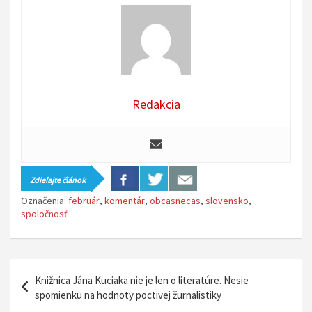
Redakcia
Zdieľajte článok
Označenia:
február
,
komentár
,
obcasnecas
,
slovensko
,
spoločnosť
N
Knižnica Jána Kuciaka nie je len o literatúre. Nesie
a
spomienku na hodnoty poctivej žurnalistiky