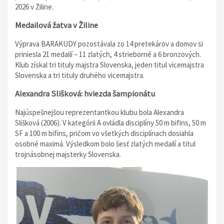
2026 v Žiline.
Medailová žatva v Žiline
Výprava BARAKUDY pozostávala zo 14 pretekárov a domov si
priniesla 21 medailí – 11 zlatých, 4 strieborné a 6 bronzových.
Klub získal tri tituly majstra Slovenska, jeden titul vicemajstra
Slovenska a tri tituly druhého vicemajstra.
Alexandra Slišková: hviezda šampionátu
Najúspešnejšou reprezentantkou klubu bola Alexandra
Slišková (2006). V kategórii A ovládla disciplíny 50 m bifins, 50 m
SF a 100 m bifins, pričom vo všetkých disciplínach dosiahla
osobné maximá. Výsledkom bolo šesť zlatých medailí a titul
trojnásobnej majsterky Slovenska.