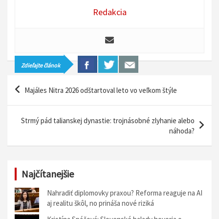
Redakcia
Zdieľajte článok
N
Majáles Nitra 2026 odštartoval leto vo veľkom štýle
a
v
Strmý pád talianskej dynastie: trojnásobné zlyhanie alebo
i
náhoda?
g
á
Najčítanejšie
c
i
Nahradiť diplomovky praxou? Reforma reaguje na AI
aj realitu škôl, no prináša nové riziká
a