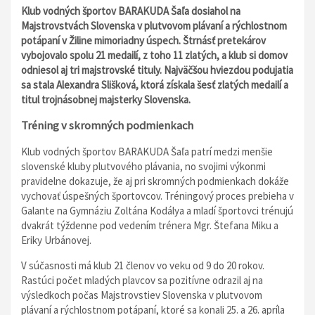
Klub vodných športov BARAKUDA Šaľa dosiahol na
Majstrovstvách Slovenska v plutvovom plávaní a rýchlostnom
potápaní v Žiline mimoriadny úspech. Štrnásť pretekárov
vybojovalo spolu 21 medailí, z toho 11 zlatých, a klub si domov
odniesol aj tri majstrovské tituly. Najväčšou hviezdou podujatia
sa stala Alexandra Slišková, ktorá získala šesť zlatých medailí a
titul trojnásobnej majsterky Slovenska.
Tréning v skromných podmienkach
Klub vodných športov BARAKUDA Šaľa patrí medzi menšie
slovenské kluby plutvového plávania, no svojimi výkonmi
pravidelne dokazuje, že aj pri skromných podmienkach dokáže
vychovať úspešných športovcov. Tréningový proces prebieha v
Galante na Gymnáziu Zoltána Kodálya a mladí športovci trénujú
dvakrát týždenne pod vedením trénera Mgr. Štefana Miku a
Eriky Urbánovej.
V súčasnosti má klub 21 členov vo veku od 9 do 20 rokov.
Rastúci počet mladých plavcov sa pozitívne odrazil aj na
výsledkoch počas Majstrovstiev Slovenska v plutvovom
plávaní a rýchlostnom potápaní, ktoré sa konali 25. a 26. apríla