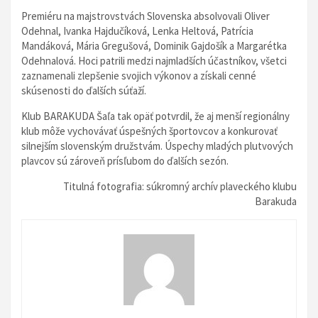
Premiéru na majstrovstvách Slovenska absolvovali Oliver
Odehnal, Ivanka Hajdučíková, Lenka Heltová, Patrícia
Mandáková, Mária Gregušová, Dominik Gajdošík a Margarétka
Odehnalová. Hoci patrili medzi najmladších účastníkov, všetci
zaznamenali zlepšenie svojich výkonov a získali cenné
skúsenosti do ďalších súťaží.
Klub BARAKUDA Šaľa tak opäť potvrdil, že aj menší regionálny
klub môže vychovávať úspešných športovcov a konkurovať
silnejším slovenským družstvám. Úspechy mladých plutvových
plavcov sú zároveň prísľubom do ďalších sezón.
Titulná fotografia: súkromný archív plaveckého klubu
Barakuda