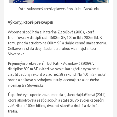
foto: súkromný archív plaveckého klubu Barakuda
Výkony, ktoré prekvapili
Výborne si počínala aj Katarína Zlatošová (2005), ktorá
triumfovala v disciplínach 1500 m SF, 100 m IM a 200 m IM. K
tomu pridala striebro na 800 m SF a ďalšie cenné umiestnenia.
Celkovo sa stala dvojnásobnou druhou vicemajsterkou
Slovenska.
Príjemným prekvapením bol Patrik Adamkovič (2009). V
disciplíne 800 m SF zvíťazil vo svojej kategórii a výrazne si
zlepšil osobný rekord o viac než 28 sekúnd. Na 400 m SF získal
bronz a celkovo si vybojoval tituly vicemajstra aj druhého
vicemajstra Slovenska.
Úspešné vystúpenie zaznamenala aj Jana Hajdučíková (2011),
ktorá absolvovala šesť disciplín a štafetu. Vo svojej kategórii
zvíťazila na 100 m bifins, dvakrát skončila druhá a dvakrát
tretia.