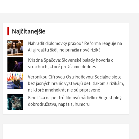
Najčítanejšie
Nahradiť diplomovky praxou? Reforma reaguje na
AI aj realitu škôl, no prináša nové riziká
Kristína Spáčová: Slovenské balady hovoria o
strachoch, ktoré prežívame dodnes
Veronikou Cifrovou Ostrihoňovou: Sociálne siete
bez jasných hraníc vystavujú deti tlakom a rizikám,
na ktoré mnohokrát nie sú pripravené
Kino láka na pestrú filmovú nádielku: August plný
dobrodružstva, napätia, humoru