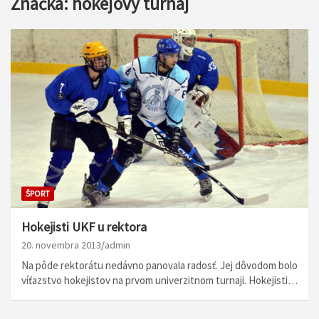
Značka:
hokejový turnaj
ŠPORT
Hokejisti UKF u rektora
20. novembra 2013
admin
Na pôde rektorátu nedávno panovala radosť. Jej dôvodom bolo
víťazstvo hokejistov na prvom univerzitnom turnaji. Hokejisti…