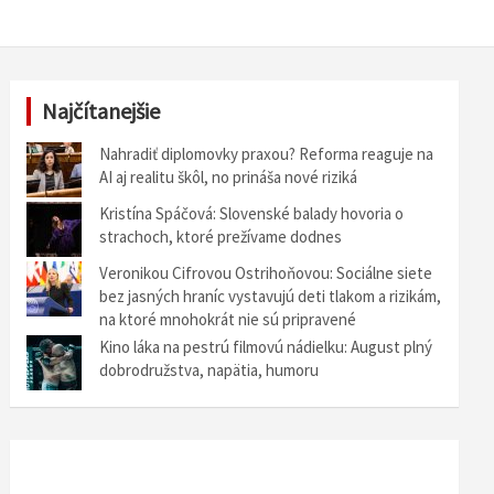
Najčítanejšie
Nahradiť diplomovky praxou? Reforma reaguje na
AI aj realitu škôl, no prináša nové riziká
Kristína Spáčová: Slovenské balady hovoria o
strachoch, ktoré prežívame dodnes
Veronikou Cifrovou Ostrihoňovou: Sociálne siete
bez jasných hraníc vystavujú deti tlakom a rizikám,
na ktoré mnohokrát nie sú pripravené
Kino láka na pestrú filmovú nádielku: August plný
dobrodružstva, napätia, humoru