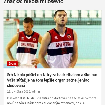
Značka:
nikola milosevic
ŠPORT
Srb Nikola prišiel do Nitry za basketbalom a školou:
Vaša súťaž je na tom lepšie organizačne, je viac
sledovaná
27. októbra 2016
admin
Basketbalisti MBK SPU Nitra odštartovali na začiatku októbra
novú sezónu. Káder prešiel viacerými zmenami, prišli aj…