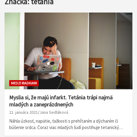
Značka:
tetánia
MEDZI RIADKAMI
Myslia si, že majú infarkt. Tetánia trápi najmä
mladých a zaneprázdnených
21. januára 2021
Jana Sedláková
Náhla úzkosť, napätie, ťažkosti s prehĺtaním a dýchaním či
búšenie srdca. Čoraz viac mladých ľudí postihuje tetanický…