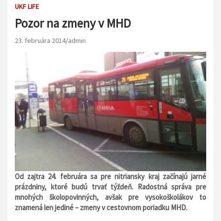
UKF LIFE
Pozor na zmeny v MHD
23. februára 2014
admin
Od zajtra 24. februára sa pre nitriansky kraj začínajú jarné
prázdniny, ktoré budú trvať týždeň. Radostná správa pre
mnohých školopovinných, avšak pre vysokoškolákov to
znamená len jediné – zmeny v cestovnom poriadku MHD.