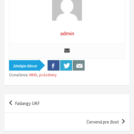
admin
Zdieľajte článok
Označenia:
MHD
,
prázdniny
N
Fašiangy UKF
a
v
Červená pre život
i