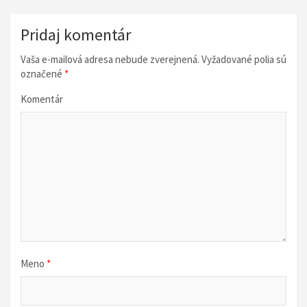
g
á
Pridaj komentár
c
Vaša e-mailová adresa nebude zverejnená.
Vyžadované polia sú
i
označené
*
a
Komentár
v
č
l
á
n
k
u
Meno
*