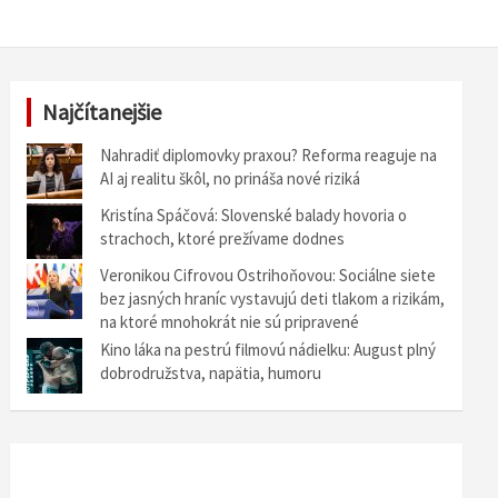
Najčítanejšie
Nahradiť diplomovky praxou? Reforma reaguje na
AI aj realitu škôl, no prináša nové riziká
Kristína Spáčová: Slovenské balady hovoria o
strachoch, ktoré prežívame dodnes
Veronikou Cifrovou Ostrihoňovou: Sociálne siete
bez jasných hraníc vystavujú deti tlakom a rizikám,
na ktoré mnohokrát nie sú pripravené
Kino láka na pestrú filmovú nádielku: August plný
dobrodružstva, napätia, humoru