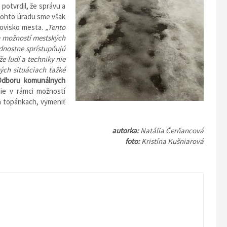
potvrdil, že správu a
tohto úradu sme však
novisko mesta.
„Tento
m možností mestských
dnostne sprístupňujú
e ľudí a techniky nie
ných situáciach ťažké
 Odboru komunálnych
ácie v rámci možností
h topánkach, vymeniť
autorka:
Natália Čerňancová
foto:
Kristína Kušniarová