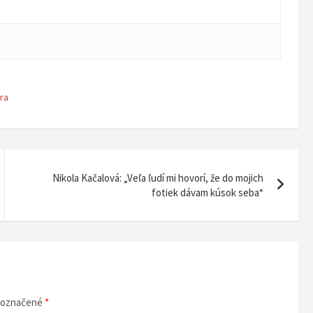
ra
Nikola Kačalová: „Veľa ľudí mi hovorí, že do mojich
fotiek dávam kúsok seba“
ú označené
*