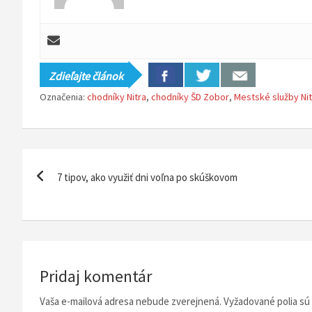
Zdieľajte článok
Označenia:
chodníky Nitra
,
chodníky ŠD Zobor
,
Mestské služby Nit
N
7 tipov, ako využiť dni voľna po skúškovom
a
v
i
g
Pridaj komentár
á
Vaša e-mailová adresa nebude zverejnená.
Vyžadované polia s