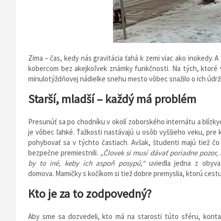
Zima – čas, kedy nás gravitácia ťahá k zemi viac ako inokedy. 
kobercom bez akejkoľvek známky funkčnosti. Na tých, ktoré 
minulotýždňovej nádielke snehu mesto vôbec snažilo o ich údrž
Starší, mladší – každý má problém
Presunúť sa po chodníku v okolí zoborského internátu a blízk
je vôbec ľahké. Ťažkosti nastávajú u osôb vyššieho veku, pre 
pohybovať sa v týchto častiach. Avšak, študenti majú tiež čo
bezpečne premiestnili.
„Človek si musí dávať poriadne pozor, a
by to iné, keby ich aspoň posypú,“
uviedla jedna z obyva
domova. Mamičky s kočíkom si tiež dobre premyslia, ktorú cestu 
Kto je za to zodpovedný?
Aby sme sa dozvedeli, kto má na starosti túto sféru, kontak