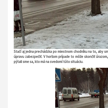
Stačí aj jedna prechádzka po miestnom chodníku na to, aby sm
úpravu zabezpečiť. V horšom prípade to môže skončiť úrazom, 
pýtali sme sa, kto má na svedomí túto situáciu.