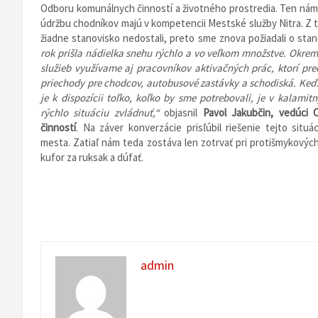
Odboru komunálnych činností a životného prostredia. Ten nám 
údržbu chodníkov majú v kompetencii Mestské služby Nitra. Z 
žiadne stanovisko nedostali, preto sme znova požiadali o sta
rok prišla nádielka snehu rýchlo a vo veľkom množstve. Okre
služieb využívame aj pracovníkov aktivačných prác, ktorí pre
priechody pre chodcov, autobusové zastávky a schodiská. Keďž
je k dispozícii toľko, koľko by sme potrebovali, je v kalamit
rýchlo situáciu zvládnuť,“
objasnil
Pavol Jakubčin, vedúci
činností
. Na záver konverzácie prisľúbil riešenie tejto situ
mesta. Zatiaľ nám teda zostáva len zotrvať pri protišmykovýc
kufor za ruksak a dúfať.
admin