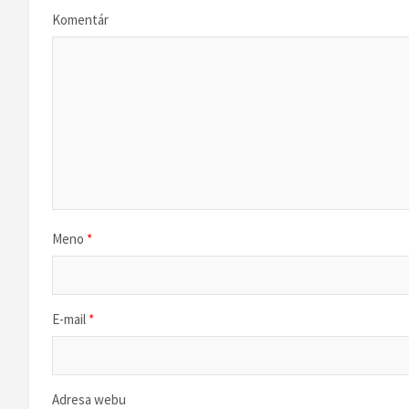
c
Komentár
i
a
v
č
l
Meno
*
á
n
k
E-mail
*
u
Adresa webu