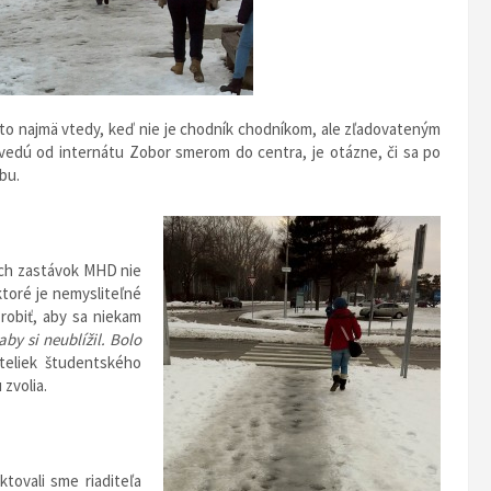
A to najmä vtedy, keď nie je chodník chodníkom, ale zľadovateným
vedú od internátu Zobor smerom do centra, je otázne, či sa po
bu.
ych zastávok MHD nie
ktoré je nemysliteľné
 robiť, aby sa niekam
by si neublížil. Bolo
teliek študentského
zvolia.
tovali sme riaditeľa