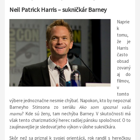
Neil Patrick Harris – sukničkár Barney
Naprie
k
tomu,
že je
Harris
často
obsad
zovaný
aj do
filmov,
v
tomto
výbere jednoznačne nesmie chýbať. Napokon, kto by nepoznal
Barneyho Stinsona zo seriálu
Ako som spoznal vašu
mamu
? Kde sú ženy, tam nechýba Barney. V skutočnosti má
však tento charizmatický herec radšej pánsku spoločnosť. O to
zaujímavejšie je sledovať jeho výkon v úlohe sukničkára.
Skôr než sa priznal k svojej orientácii, rok randil s herečkou