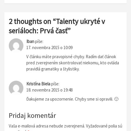
i
g
á
2 thoughts on “
Talenty ukryté v
c
seriáloch: Prvá časť
”
i
Iban
píše:
a
17. novembra 2015 o 10:09
v
V článku máte pravopisné chyby. Radím dať článok
pred zverejnením skontrolovať niekomu, kto ovláda
č
pravidlá gramatiky a štylistiky.
l
á
Kristína Biela
píše:
18. novembra 2015 o 19:48
n
Ďakujeme za upozornenie. Chyby sme si opravili. 🙂
k
u
Pridaj komentár
Vaša e-mailová adresa nebude zverejnená.
Vyžadované polia sú