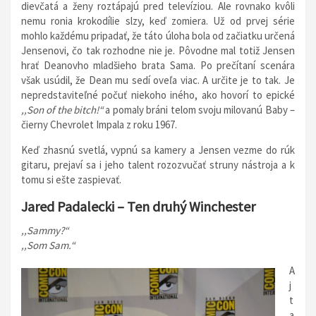
dievčatá a ženy roztápajú pred televíziou. Ale rovnako kvôli
nemu ronia krokodílie slzy, keď zomiera. Už od prvej série
mohlo každému pripadať, že táto úloha bola od začiatku určená
Jensenovi, čo tak rozhodne nie je. Pôvodne mal totiž Jensen
hrať Deanovho mladšieho brata Sama. Po prečítaní scenára
však usúdil, že Dean mu sedí oveľa viac. A určite je to tak. Je
nepredstaviteľné počuť niekoho iného, ako hovorí to epické
,,Son of the bitch!“
a pomaly bráni telom svoju milovanú Baby –
čierny Chevrolet Impala z roku 1967.
Keď zhasnú svetlá, vypnú sa kamery a Jensen vezme do rúk
gitaru, prejaví sa i jeho talent rozozvučať struny nástroja a k
tomu si ešte zaspievať.
Jared Padalecki – Ten druhý Winchester
,,Sammy?“
,,Som Sam.“
A
j
t
a