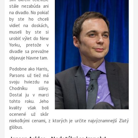
stále nezabúda ani
na divadlo. No pokiaľ
by ste ho chceli
vidieť na doskách,
museli by ste si
urobiť výlet do New
Yorku, pretože v
divadle sa prevažne
objavuje hlavne tam.
Podobne ako Harris,
Parsons už tiež má
svoju hviezdu na
Chodníku slávy.
Dostal ju v marci
tohto roku. Jeho
kvality však boli
ocenené už skôr
niekoľkými cenami, z ktorých je určite najvýznamnejší Zlatý
glóbus.