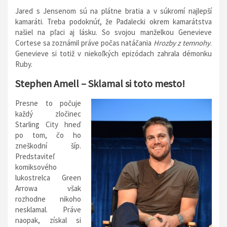
Jared s Jensenom sú na plátne bratia a v súkromí najlepší
kamaráti. Treba podoknúť, že Padalecki okrem kamarátstva
našiel na pľaci aj lásku. So svojou manželkou Genevieve
Cortese sa zoznámil práve počas natáčania
Hrozby z temnohy
.
Genevieve si totiž v niekoľkých epizódach zahrala démonku
Ruby.
Stephen Amell – Sklamal si toto mesto!
Presne to počuje
každý zločinec
Starling City hneď
po tom, čo ho
zneškodní šíp.
Predstaviteľ
komiksového
lukostrelca Green
Arrowa však
rozhodne nikoho
nesklamal. Práve
naopak, získal si