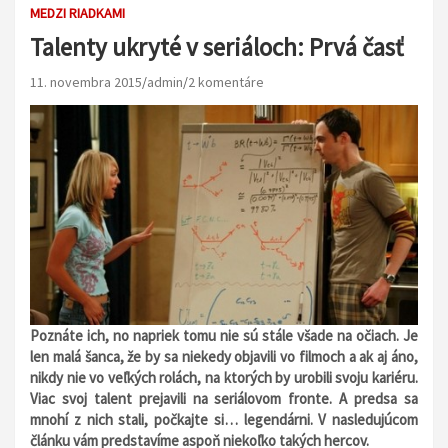
MEDZI RIADKAMI
Talenty ukryté v seriáloch: Prvá časť
11. novembra 2015
admin
2 komentáre
Poznáte ich, no napriek tomu nie sú stále všade na očiach. Je
len malá šanca, že by sa niekedy objavili vo filmoch a ak aj áno,
nikdy nie vo veľkých rolách, na ktorých by urobili svoju kariéru.
Viac svoj talent prejavili na seriálovom fronte. A predsa sa
mnohí z nich stali, počkajte si… legendárni.
V nasledujúcom
článku vám predstavíme aspoň niekoľko takých hercov.