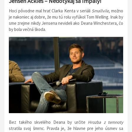
Jensen Ackles – Nedotýkaj sa Impaly!
Hoci pôvodne mal hrať Clarka Kenta v seriáli
Smallvile
, možno
je nakoniec aj dobre, že mu tú rolu vyfúkol Tom Welling. Inak by
sme zrejme nikdy Jensena nevideli ako Deana Winchestera, čo
by bola večná škoda.
Bez takého skvelého Deana by určite
Hrozba z temnoty
stratila svoj šmrnc. Pravda je, že hlavne pre jeho úsmev sa