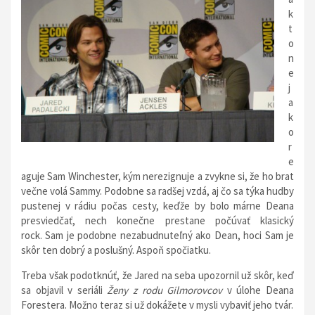
k
t
o
n
e
j
a
k
o
r
e
aguje Sam Winchester, kým nerezignuje a zvykne si, že ho brat
večne volá Sammy. Podobne sa radšej vzdá, aj čo sa týka hudby
pustenej v rádiu počas cesty, keďže by bolo márne Deana
presviedčať, nech konečne prestane počúvať klasický
rock. Sam je podobne nezabudnuteľný ako Dean, hoci Sam je
skôr ten dobrý a poslušný. Aspoň spočiatku.
Treba však podotknúť, že Jared na seba upozornil už skôr, keď
sa objavil v seriáli
Ženy z rodu Gilmorovcov
v úlohe Deana
Forestera. Možno teraz si už dokážete v mysli vybaviť jeho tvár.