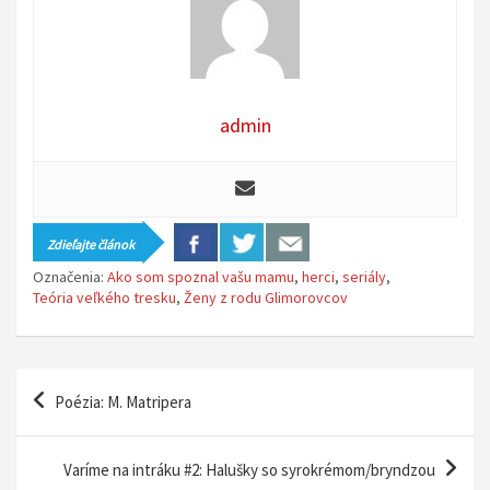
admin
Zdieľajte článok
Označenia:
Ako som spoznal vašu mamu
,
herci
,
seriály
,
Teória veľkého tresku
,
Ženy z rodu Glimorovcov
N
Poézia: M. Matripera
a
v
Varíme na intráku #2: Halušky so syrokrémom/bryndzou