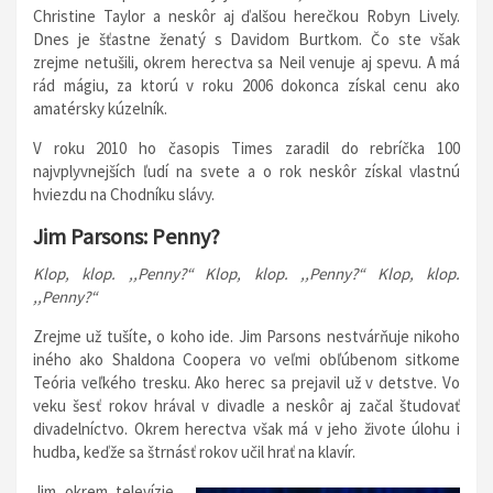
Christine Taylor a neskôr aj ďalšou herečkou Robyn Lively.
Dnes je šťastne ženatý s Davidom Burtkom. Čo ste však
zrejme netušili, okrem herectva sa Neil venuje aj spevu. A má
rád mágiu, za ktorú v roku 2006 dokonca získal cenu ako
amatérsky kúzelník.
V roku 2010 ho časopis Times zaradil do rebríčka 100
najvplyvnejších ľudí na svete a o rok neskôr získal vlastnú
hviezdu na Chodníku slávy.
Jim Parsons:
Penny?
Klop, klop. ,,Penny?“ Klop, klop. ,,Penny?“ Klop, klop.
,,Penny?“
Zrejme už tušíte, o koho ide. Jim Parsons nestvárňuje nikoho
iného ako Shaldona Coopera vo veľmi obľúbenom sitkome
Teória veľkého tresku. Ako herec sa prejavil už v detstve. Vo
veku šesť rokov hrával v divadle a neskôr aj začal študovať
divadelníctvo. Okrem herectva však má v jeho živote úlohu i
hudba, keďže sa štrnásť rokov učil hrať na klavír.
Jim okrem televízie