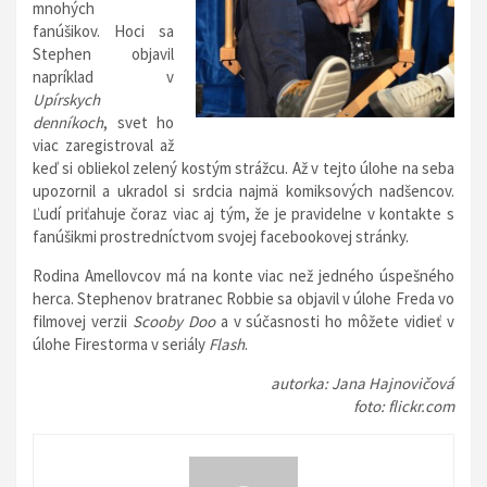
mnohých
fanúšikov. Hoci sa
Stephen objavil
napríklad v
Upírskych
denníkoch
, svet ho
viac zaregistroval až
keď si obliekol zelený kostým strážcu. Až v tejto úlohe na seba
upozornil a ukradol si srdcia najmä komiksových nadšencov.
Ľudí priťahuje čoraz viac aj tým, že je pravidelne v kontakte s
fanúšikmi prostredníctvom svojej facebookovej stránky.
Rodina Amellovcov má na konte viac než jedného úspešného
herca. Stephenov bratranec Robbie sa objavil v úlohe Freda vo
filmovej verzii
Scooby Doo
a v súčasnosti ho môžete vidieť v
úlohe Firestorma v seriály
Flash
.
autorka: Jana Hajnovičová
foto: flickr.com