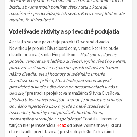
nemáme kedy hrať. Preto sme museli trošku zatiahnuť ručnú
brzdu, aby sme mohli ponúkať všetky tituly, ktoré sú
naskúšané z predchádzajúcich sezón. Preto menej titulov, ale
myslím, že sú kvalitné.“
Vzdelávacie aktivity a sprievodné podujatia
Aj v tejto sezóne pokračuje projekt Otvorené divadlo.
Novinkou je projekt Divadlosrd.com, v rámci ktorého bude
divadlo pracovať s mladým publikom.
„Mali sme vyslovene
potrebu venovať sa mladému divákovi, vychovávať ho v Nitre,
pracovať so školami a nejako im sprostredkovávať tvorbu
nášho divadla, ale aj hodnoty divadelného umenia.
Divadlosrd.com je línia, ktorá bude pod sebou skrývať
pravidelné diskusie v školách a po predstaveniach u nás v
divadle,“
prezradila projektová manažérka Slávka Civáňová.
„Možno takou najvýraznejšou snahou je pravidelne prinášať
do nášho repertoáru EDU hry. Ide o malé vzdelávacie
inscenácie, ktoré by mali prinášať aktuálnu tému,
momentálne rezonujúcu v spoločnosti,“
dodala. Jednou z
takých hier je inscenácia
Hoax
od Silvie Vollmannovej, ktorú
chce divadlo predstavovať po stredných školách v rámci