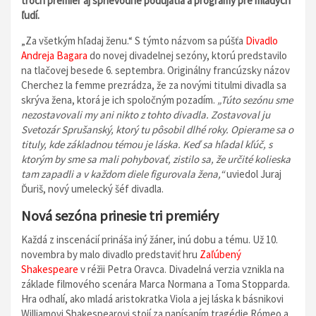
troch premiér aj sprievodné podujatia a programy pre mladých
ľudí.
„Za všetkým hľadaj ženu.“ S týmto názvom sa púšťa
Divadlo
Andreja Bagara
do novej divadelnej sezóny, ktorú predstavilo
na tlačovej besede 6. septembra. Originálny francúzsky názov
Cherchez la femme prezrádza, že za novými titulmi divadla sa
skrýva žena, ktorá je ich spoločným pozadím.
„Túto sezónu sme
nezostavovali my ani nikto z tohto divadla. Zostavoval ju
Svetozár Sprušanský, ktorý tu pôsobil dlhé roky. Opierame sa o
tituly, kde základnou témou je láska. Keď sa hľadal kľúč, s
ktorým by sme sa mali pohybovať, zistilo sa, že určité kolieska
tam zapadli a v každom diele figurovala žena,“
uviedol Juraj
Ďuriš, nový umelecký šéf divadla.
Nová sezóna prinesie tri premiéry
Každá z inscenácií prináša iný žáner, inú dobu a tému. Už 10.
novembra by malo divadlo predstaviť hru
Zaľúbený
Shakespeare
v réžii Petra Oravca. Divadelná verzia vznikla na
základe filmového scenára Marca Normana a Toma Stopparda.
Hra odhalí, ako mladá aristokratka Viola a jej láska k básnikovi
Williamovi Shakespearovi stojí za napísaním tragédie Rómeo a