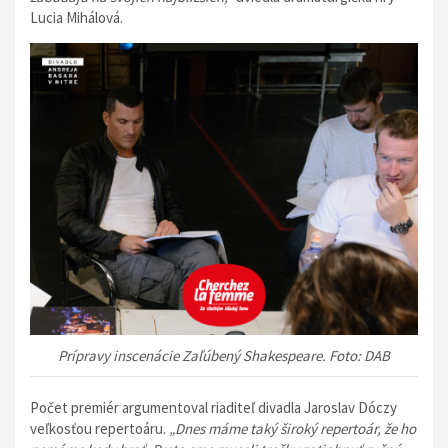
Lucia Mihálová.
Prípravy inscenácie Zaľúbený Shakespeare. Foto: DAB
Počet premiér argumentoval riaditeľ divadla Jaroslav Dóczy
veľkosťou repertoáru.
„Dnes máme taký široký repertoár, že ho