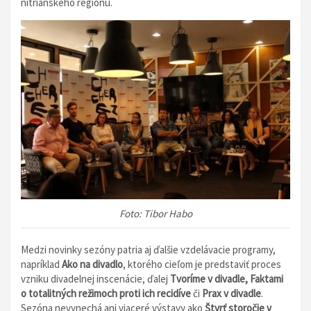
nitrianskeho regiónu.
Foto: Tibor Habo
Medzi novinky sezóny patria aj ďalšie vzdelávacie programy,
napríklad
Ako na divadlo
, ktorého cieľom je predstaviť proces
vzniku divadelnej inscenácie, ďalej
Tvoríme v divadle, Faktami
o totalitných režimoch proti ich recidíve
či
Prax v divadle
.
Sezóna nevynechá ani viaceré výstavy ako
Štvrť storočie v