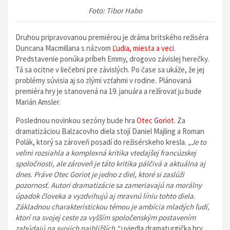
Foto: Tibor Habo
Druhou pripravovanou premiérou je dráma britského režiséra
Duncana Macmillana s názvom
Ľudia, miesta a
veci
.
Predstavenie ponúka príbeh Emmy, drogovo závislej herečky.
Tá sa ocitne v liečebni pre závislých. Po čase sa ukáže, že jej
problémy súvisia aj so zlými vzťahmi v rodine
.
Plánovaná
premiéra hry je stanovená na 19. januára a režírovať ju bude
Marián Amsler.
Poslednou novinkou sezóny bude hra
Otec Goriot
. Za
dramatizáciou Balzacovho diela stojí Daniel Majling a Roman
Polák, ktorý sa zároveň posadí do režisérskeho kresla.
„Je to
veľmi rozsiahla a komplexná kritika vtedajšej francúzskej
spoločnosti, ale zároveň je táto kritika pálčivá a aktuálna aj
dnes. Práve Otec Goriot je jedno z diel, ktoré si zaslúži
pozornosť. Autori dramatizácie sa zameriavajú na morálny
úpadok človeka a vyzdvihujú aj mravnú líniu tohto diela.
Základnou charakteristickou témou je ambícia mladých ľudí,
ktorí na svojej ceste za vyšším spoločenským postavením
zabúdajú na svojich najbližších,“
uviedla dramaturgička hry