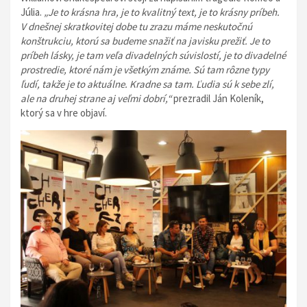
Júlia.
„Je to krásna hra, je to kvalitný text, je to krásny príbeh.
V dnešnej skratkovitej dobe tu zrazu máme neskutočnú
konštrukciu, ktorú sa budeme snažiť na javisku prežiť. Je to
príbeh lásky, je tam veľa divadelných súvislostí, je to divadelné
prostredie, ktoré nám je všetkým známe. Sú tam rôzne typy
ľudí, takže je to aktuálne. Kradne sa tam. Ľudia sú k sebe zlí,
ale na druhej strane aj veľmi dobrí,“
prezradil Ján Koleník,
ktorý sa v hre objaví.