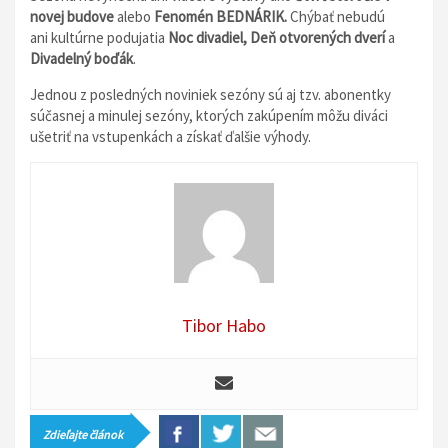
novej budove
alebo
Fenomén BEDNÁRIK.
Chýbať nebudú
ani
kultúrne podujatia
Noc divadiel, Deň otvorených dverí
a
Divadelný boďák
.
Jednou z posledných noviniek sezóny sú aj tzv. abonentky
súčasnej a minulej sezóny, ktorých zakúpením môžu diváci
ušetriť na vstupenkách a získať ďalšie výhody.
Tibor Habo
Zdieľajte článok