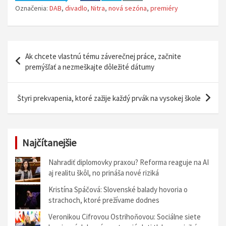
Označenia:
DAB
,
divadlo
,
Nitra
,
nová sezóna
,
premiéry
N
Ak chcete vlastnú tému záverečnej práce, začnite
a
premýšľať a nezmeškajte dôležité dátumy
v
i
Štyri prekvapenia, ktoré zažije každý prvák na vysokej škole
g
á
Najčítanejšie
c
i
Nahradiť diplomovky praxou? Reforma reaguje na AI
aj realitu škôl, no prináša nové riziká
a
Kristína Spáčová: Slovenské balady hovoria o
v
strachoch, ktoré prežívame dodnes
č
Veronikou Cifrovou Ostrihoňovou: Sociálne siete