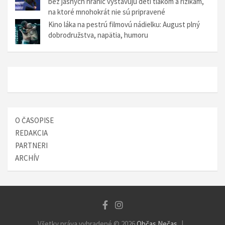
l
bez jasných hraníc vystavujú deti tlakom a rizikám,
na ktoré mnohokrát nie sú pripravené
á
Kino láka na pestrú filmovú nádielku: August plný
n
dobrodružstva, napätia, humoru
k
u
O ČASOPISE
REDAKCIA
PARTNERI
ARCHÍV
Všetky práva vyhradené © 2026
Občas Nečas