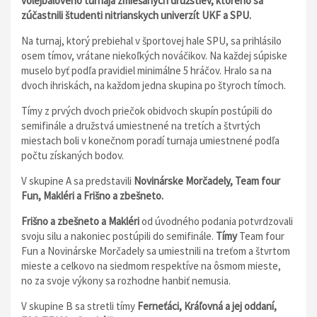
volejbalového turnaja zmiešaných družstiev, ktorého sa
zúčastnili študenti nitrianskych univerzít UKF a SPU.
Na turnaj, ktorý prebiehal v športovej hale SPU, sa prihlásilo
osem tímov, vrátane niekoľkých nováčikov. Na každej súpiske
muselo byť podľa pravidiel minimálne 5 hráčov. Hralo sa na
dvoch ihriskách, na každom jedna skupina po štyroch tímoch.
Tímy z prvých dvoch priečok obidvoch skupín postúpili do
semifinále a družstvá umiestnené na tretích a štvrtých
miestach boli v konečnom poradí turnaja umiestnené podľa
počtu získaných bodov.
V skupine A sa predstavili
Novinárske Morčadely, Team four
Fun, Makléri a Frišno a zbešneto.
Frišno a zbešneto a Makléri
od úvodného podania potvrdzovali
svoju silu a nakoniec postúpili do semifinále.
Tímy
Team four
Fun a Novinárske Morčadely sa umiestnili na treťom a štvrtom
mieste a celkovo na siedmom respektíve na ôsmom mieste,
no za svoje výkony sa rozhodne hanbiť nemusia.
V skupine B sa stretli tímy
Ferneťáci, Kráľovná a jej oddaní,