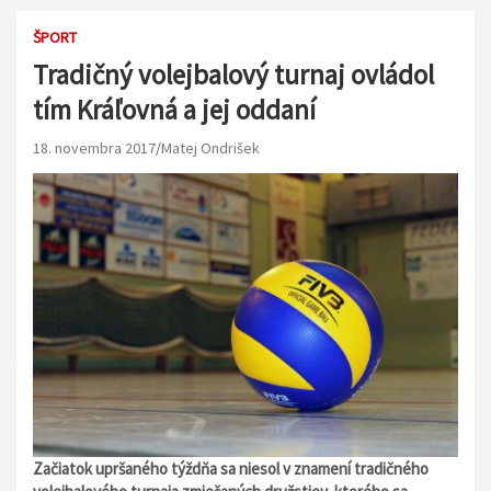
ŠPORT
Tradičný volejbalový turnaj ovládol
tím Kráľovná a jej oddaní
18. novembra 2017
Matej Ondrišek
Začiatok upršaného týždňa sa niesol v znamení tradičného