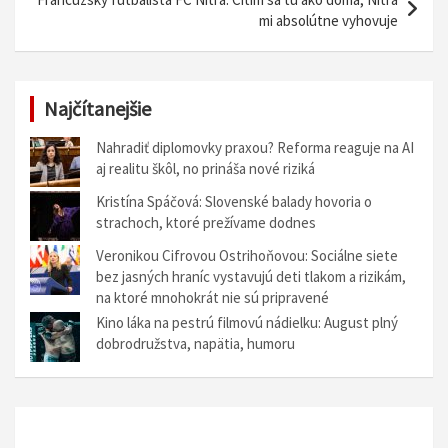
g
mi absolútne vyhovuje
á
c
i
Najčítanejšie
a
Nahradiť diplomovky praxou? Reforma reaguje na AI
v
aj realitu škôl, no prináša nové riziká
č
Kristína Spáčová: Slovenské balady hovoria o
strachoch, ktoré prežívame dodnes
l
Veronikou Cifrovou Ostrihoňovou: Sociálne siete
á
bez jasných hraníc vystavujú deti tlakom a rizikám,
n
na ktoré mnohokrát nie sú pripravené
k
Kino láka na pestrú filmovú nádielku: August plný
dobrodružstva, napätia, humoru
u