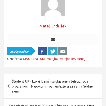
Matej Ondrišek
Zdieľajte článok
Označenia:
SPU
,
turnaj
,
UKF
,
volejbal
,
volejbalovy turnaj
N
Študent UKF Lukáš Demín sa objavuje v televíznych
a
programoch: Napokon mi oznámili, že si zahrám v Súdnej
sieni
v
i
Francúzsky futbalista FC Nitra: Cítim sa tu ako doma, Nitra