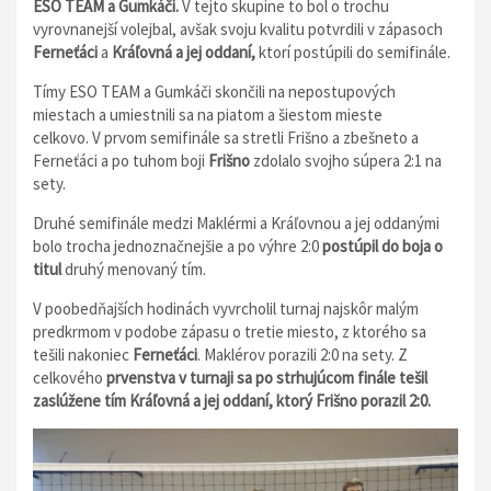
ESO TEAM a Gumkáči.
V tejto skupine to bol o trochu
vyrovnanejší volejbal, avšak svoju kvalitu potvrdili v zápasoch
Ferneťáci
a
Kráľovná a jej oddaní,
ktorí postúpili do semifinále.
Tímy ESO TEAM a Gumkáči skončili na nepostupových
miestach a umiestnili sa na piatom a šiestom mieste
celkovo. V prvom semifinále sa stretli Frišno a zbešneto a
Ferneťáci a po tuhom boji
Frišno
zdolalo svojho súpera 2:1 na
sety.
Druhé semifinále medzi Maklérmi a Kráľovnou a jej oddanými
bolo trocha jednoznačnejšie a po výhre 2:0
postúpil do boja o
titul
druhý menovaný tím.
V poobedňajších hodinách vyvrcholil turnaj najskôr malým
predkrmom v podobe zápasu o tretie miesto, z ktorého sa
tešili nakoniec
Ferneťáci
. Maklérov porazili 2:0 na sety. Z
celkového
prvenstva v turnaji sa po strhujúcom finále tešil
zaslúžene tím Kráľovná a jej oddaní, ktorý Frišno porazil 2:0.