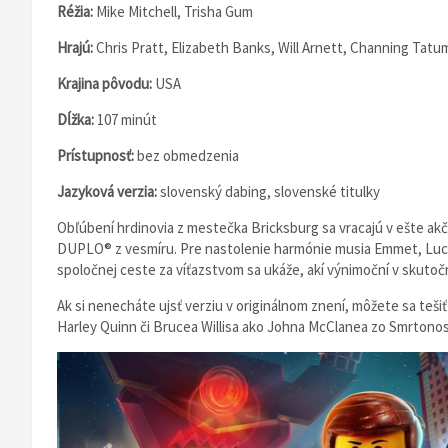
Réžia:
Mike Mitchell, Trisha Gum
Hrajú:
Chris Pratt, Elizabeth Banks, Will Arnett, Channing Tatum
Krajina pôvodu:
USA
Dĺžka:
107 minút
Prístupnosť:
bez obmedzenia
Jazyková verzia:
slovenský dabing, slovenské titulky
Obľúbení hrdinovia z mestečka Bricksburg sa vracajú v ešte ak
DUPLO® z vesmíru. Pre nastolenie harmónie musia Emmet, Lucy 
spoločnej ceste za víťazstvom sa ukáže, akí výnimoční v skutoč
Ak si nenecháte ujsť verziu v originálnom znení, môžete sa te
Harley Quinn či Brucea Willisa ako Johna McClanea zo Smrtonos