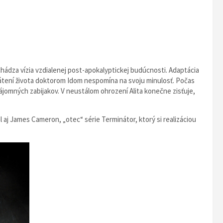
hádza vízia vzdialenej post-apokalyptickej budúcnosti. Adaptácia
rátení života doktorom Idom nespomína na svoju minulosť. Počas
jomných zabijakov. V neustálom ohrození Alita konečne zisťuje,
 aj James Cameron, „otec“ série Terminátor, ktorý si realizáciou