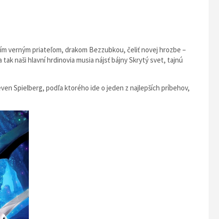
ojím verným priateľom, drakom Bezzubkou, čeliť novej hrozbe –
tak naši hlavní hrdinovia musia nájsť bájny Skrytý svet, tajnú
teven Spielberg, podľa ktorého ide o jeden z najlepších príbehov,