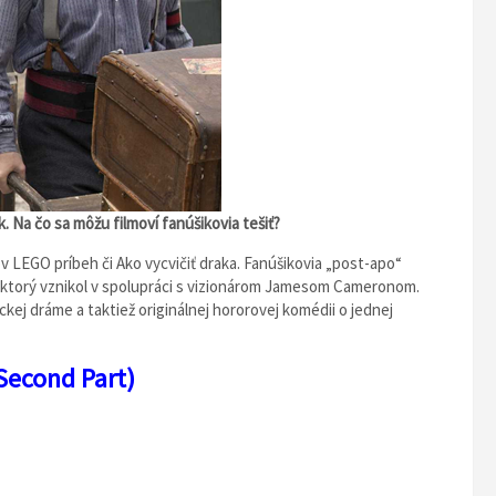
k. Na čo sa môžu filmoví fanúšikovia tešiť?
 LEGO príbeh či Ako vycvičiť draka. Fanúšikovia „post-apo“
 ktorý vznikol v spolupráci s vizionárom Jamesom Cameronom.
ckej dráme a taktiež originálnej hororovej komédii o jednej
Second Part)