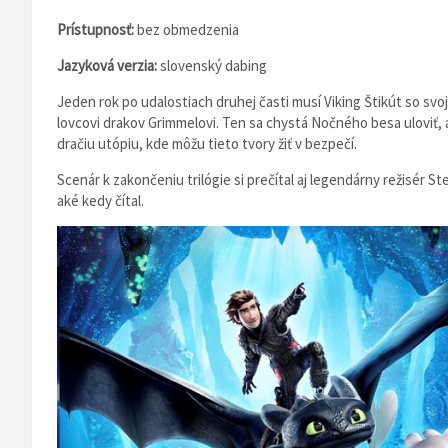
Prístupnosť:
bez obmedzenia
Jazyková verzia:
slovenský dabing
Jeden rok po udalostiach druhej časti musí Viking Štikút so sv
lovcovi drakov Grimmelovi. Ten sa chystá Nočného besa uloviť, a 
dračiu utópiu, kde môžu tieto tvory žiť v bezpečí.
Scenár k zakončeniu trilógie si prečítal aj legendárny režisér S
aké kedy čítal.