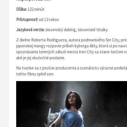
Dĺžka:
122 minút
Prístupnosť:
od 12 rokov
Jazyková verzia:
slovenský dabing, slovenské titulky
Z dielne Roberta Rodrigueza, autora podmanivého Sin City, pric
japonskej mangy rozpovie príbeh kyborga Ality, ktorá si po nav
spoznávania temných zákutí mesta Iron City sa stane terčom ná
aké je jej skutočné poslanie.
Na tvorbe sa z pozície producenta a scenáristu výrazne podieľal
tohto filmu splnil sen.