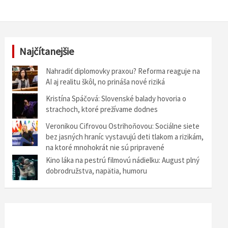
Najčítanejšie
Nahradiť diplomovky praxou? Reforma reaguje na
AI aj realitu škôl, no prináša nové riziká
Kristína Spáčová: Slovenské balady hovoria o
strachoch, ktoré prežívame dodnes
Veronikou Cifrovou Ostrihoňovou: Sociálne siete
bez jasných hraníc vystavujú deti tlakom a rizikám,
na ktoré mnohokrát nie sú pripravené
Kino láka na pestrú filmovú nádielku: August plný
dobrodružstva, napätia, humoru