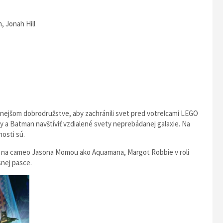
, Jonah Hill
čnejšom dobrodružstve, aby zachránili svet pred votrelcami LEGO
a Batman navštíviť vzdialené svety neprebádanej galaxie. Na
nosti sú.
šiť na cameo Jasona Momou ako Aquamana, Margot Robbie v roli
nej pasce.