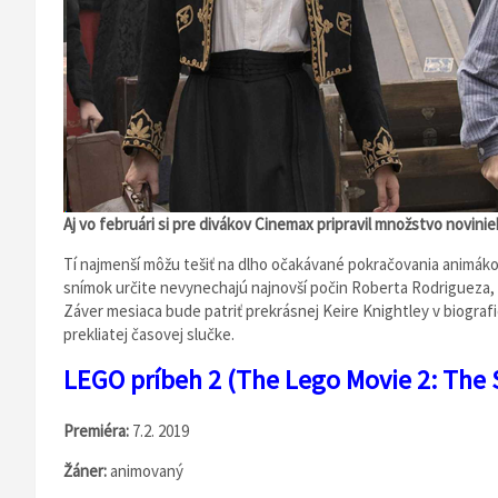
Aj vo februári si pre divákov Cinemax pripravil množstvo novinie
Tí najmenší môžu tešiť na dlho očakávané pokračovania animákov
snímok určite nevynechajú najnovší počin Roberta Rodrigueza,
Záver mesiaca bude patriť prekrásnej Keire Knightley v biografi
prekliatej časovej slučke.
LEGO príbeh 2 (The Lego Movie 2: The 
Premiéra:
7.2. 2019
Žáner:
animovaný