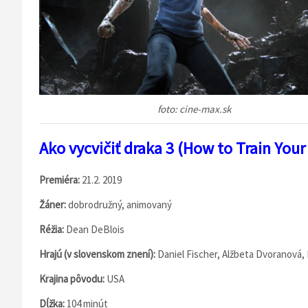
foto: cine-max.sk
Ako vycvičiť draka 3 (How to Train You
Premiéra:
21.2. 2019
Žáner:
dobrodružný, animovaný
Réžia:
Dean DeBlois
Hrajú (v slovenskom znení):
Daniel Fischer, Alžbeta Dvoranová,
Krajina pôvodu:
USA
Dĺžka:
104 minút