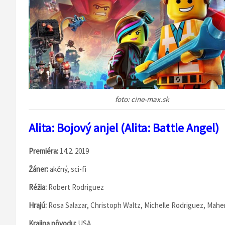
foto: cine-max.sk
Alita: Bojový anjel (Alita: Battle Angel)
Premiéra:
14.2. 2019
Žáner:
akčný, sci-fi
Réžia:
Robert Rodriguez
Hrajú:
Rosa Salazar, Christoph Waltz, Michelle Rodriguez, Maher
Krajina pôvodu:
USA