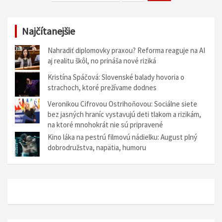
a
v
Najčítanejšie
i
g
Nahradiť diplomovky praxou? Reforma reaguje na AI
aj realitu škôl, no prináša nové riziká
á
Kristína Spáčová: Slovenské balady hovoria o
c
strachoch, ktoré prežívame dodnes
i
Veronikou Cifrovou Ostrihoňovou: Sociálne siete
a
bez jasných hraníc vystavujú deti tlakom a rizikám,
na ktoré mnohokrát nie sú pripravené
v
Kino láka na pestrú filmovú nádielku: August plný
č
dobrodružstva, napätia, humoru
l
á
n
k