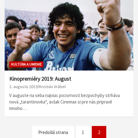
KULTÚRA A UMENIE
Kinopremiéry 2019: August
2. augusta 2019
Kristián Vrábel
V auguste na seba najviac pozornosti bezpochyby strháva
nová „tarantinovka“, avšak Cinemax si pre nás pripravil
mnoho…
N
Predošlá strana
1
2