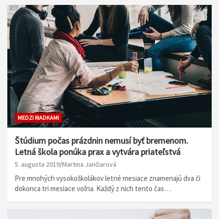
MEDZI RIADKAMI
Štúdium počas prázdnin nemusí byť bremenom.
Letná škola ponúka prax a vytvára priateľstvá
5. augusta 2019
Martina Jančiarová
Pre mnohých vysokoškolákov letné mesiace znamenajú dva či
dokonca tri mesiace voľna. Každý z nich tento čas…