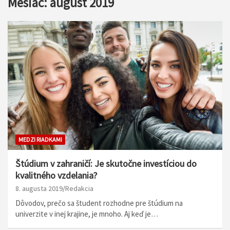
Mesiac:
august 2019
MEDZI RIADKAMI
Štúdium v zahraničí: Je skutočne investíciou do
kvalitného vzdelania?
8. augusta 2019
Redakcia
Dôvodov, prečo sa študent rozhodne pre štúdium na
univerzite v inej krajine, je mnoho. Aj keď je…