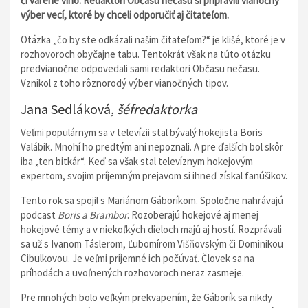
či varené víno. Redaktori Občasu nečasu si pripravili vianočný
výber vecí, ktoré by chceli odporučiť aj čitateľom.
Otázka „čo by ste odkázali našim čitateľom?“ je klišé, ktoré je v
rozhovoroch obyčajne tabu. Tentokrát však na túto otázku
predvianočne odpovedali sami redaktori Občasu nečasu.
Vznikol z toho rôznorodý výber vianočných tipov.
Jana Sedláková,
šéfredaktorka
Veľmi populárnym sa v televízii stal bývalý hokejista Boris
Valábik. Mnohí ho predtým ani nepoznali. A pre ďalších bol skôr
iba „ten bitkár“. Keď sa však stal televíznym hokejovým
expertom, svojim príjemným prejavom si ihneď získal fanúšikov.
Tento rok sa spojil s Mariánom Gáboríkom. Spoločne nahrávajú
podcast
Boris a Brambor
. Rozoberajú hokejové aj menej
hokejové témy a v niekoľkých dieloch majú aj hostí. Rozprávali
sa už s Ivanom Táslerom, Ľubomírom Višňovským či Dominikou
Cibulkovou. Je veľmi príjemné ich počúvať. Človek sa na
príhodách a uvoľnených rozhovoroch neraz zasmeje.
Pre mnohých bolo veľkým prekvapením, že Gáborík sa nikdy