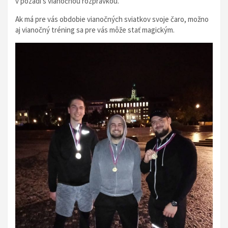
v pozadí s vianočnou rozprávkou.
Ak má pre vás obdobie vianočných sviatkov svoje čaro, možno
aj vianočný tréning sa pre vás môže stať magickým.