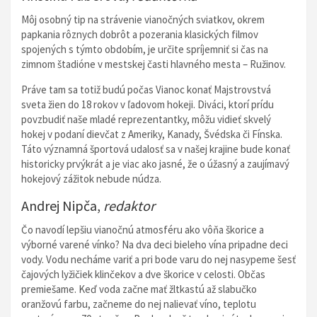
Môj osobný tip na strávenie vianočných sviatkov, okrem
papkania rôznych dobrôt a pozerania klasických filmov
spojených s týmto obdobím, je určite spríjemniť si čas na
zimnom štadióne v mestskej časti hlavného mesta – Ružinov.
Práve tam sa totiž budú počas Vianoc konať Majstrovstvá
sveta žien do 18 rokov v ľadovom hokeji. Diváci, ktorí prídu
povzbudiť naše mladé reprezentantky, môžu vidieť skvelý
hokej v podaní dievčat z Ameriky, Kanady, Švédska či Fínska.
Táto významná športová udalosť sa v našej krajine bude konať
historicky prvýkrát a je viac ako jasné, že o úžasný a zaujímavý
hokejový zážitok nebude núdza.
Andrej Nipča,
redaktor
Čo navodí lepšiu vianočnú atmosféru ako vôňa škorice a
výborné varené vínko? Na dva deci bieleho vína pripadne deci
vody. Vodu necháme variť a pri bode varu do nej nasypeme šesť
čajových lyžičiek klinčekov a dve škorice v celosti. Občas
premiešame. Keď voda začne mať žltkastú až slabučko
oranžovú farbu, začneme do nej nalievať víno, teplotu