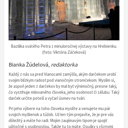
Bazilika svätého Petra z minuloročnej výstavy na Hrebienku.
(foto: Viktória Záčeková)
Bianka Žúdelová,
redaktorka
Každý z nás sa pred Vianocami zamýšľa, akým darčekom urobí
svojim blízkym radosť pod vianočným stromčekom. Myslím si,
že aspoň jeden z darčekov by mal byť výnimočný, presne taký,
čo vystihuje milovaného človeka, jeho osobnosť či záľubu. Taký
darček určite poteší a vyčarí úsmev na tvári.
Pri jeho výbere na toho človeka myslíte a venujete mu pár
svojich myšlienok a túžob. Už len tým prejavíte, že je pre vás
dôležitý a máte ho radi. Mojim zaujímavým tipom je spojiť
užitočné s osobnosťou. Takže tu to máte. Osušky s rôznymi