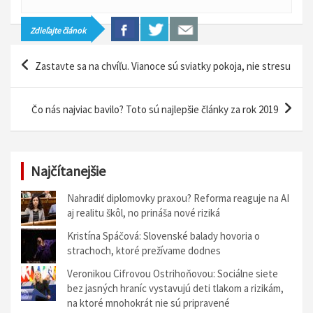
Zdieľajte článok
N
Zastavte sa na chvíľu. Vianoce sú sviatky pokoja, nie stresu
a
v
Čo nás najviac bavilo? Toto sú najlepšie články za rok 2019
i
g
á
Najčítanejšie
c
Nahradiť diplomovky praxou? Reforma reaguje na AI
i
aj realitu škôl, no prináša nové riziká
a
Kristína Spáčová: Slovenské balady hovoria o
strachoch, ktoré prežívame dodnes
v
Veronikou Cifrovou Ostrihoňovou: Sociálne siete
č
bez jasných hraníc vystavujú deti tlakom a rizikám,
l
na ktoré mnohokrát nie sú pripravené