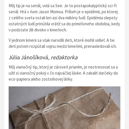
Môj tip je na seriál, volá sa See. Je to postapokalyptický sci-fi
seriál. Hrá v ňom Jason Momoa. Príbeh je o epidémii, po ktorej
z celého sveta ostali len asi dva milióny ľudí. Epidémia slepoty
ostatných ľudí prinútila vrátiť sa do primitívneho obdobia, kedy
v podstate žili divoko v kmeňoch.
V jednom kmeni sa však narodili deti, ktoré mohli vidieť. A tie
deti potom rozpútali vojnu medzi kmeňmi, prenasledovali ich.
Júlia Jánošíková,
redaktorka
Môj vianočný tip, ktorý je zároveň prianím, je nestresovať sa a
užiť si vianočný pokoj v čo najväčšej láske. A zabaliť darčeky do
eco-papiera alebo zostatkovej látky.