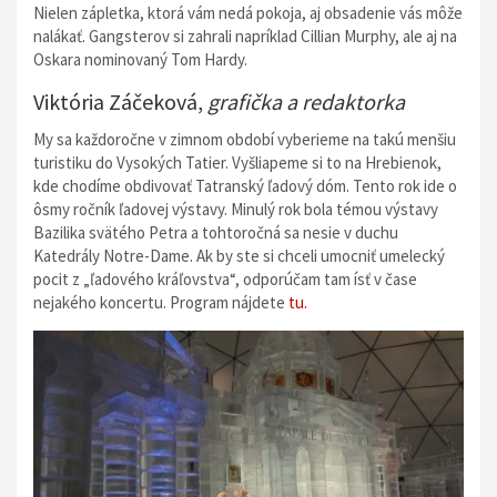
Nielen zápletka, ktorá vám nedá pokoja, aj obsadenie vás môže
nalákať. Gangsterov si zahrali napríklad Cillian Murphy, ale aj na
Oskara nominovaný Tom Hardy.
Viktória Záčeková,
grafička a redaktorka
My sa každoročne v zimnom období vyberieme na takú menšiu
turistiku do Vysokých Tatier. Vyšliapeme si to na Hrebienok,
kde chodíme obdivovať Tatranský ľadový dóm. Tento rok ide o
ôsmy ročník ľadovej výstavy. Minulý rok bola témou výstavy
Bazilika svätého Petra a tohtoročná sa nesie v duchu
Katedrály Notre-Dame. Ak by ste si chceli umocniť umelecký
pocit z „ľadového kráľovstva“, odporúčam tam ísť v čase
nejakého koncertu. Program nájdete
tu.