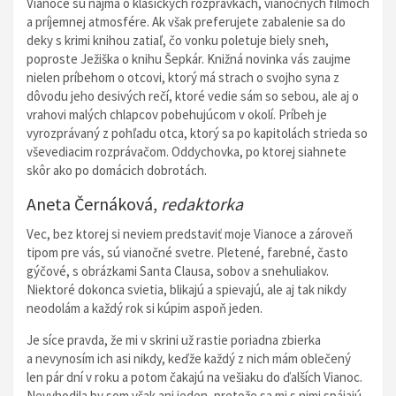
Vianoce sú najmä o klasických rozprávkach, vianočných filmoch
a príjemnej atmosfére. Ak však preferujete zabalenie sa do
deky s krimi knihou zatiaľ, čo vonku poletuje biely sneh,
poproste Ježiška o knihu Šepkár. Knižná novinka vás zaujme
nielen príbehom o otcovi, ktorý má strach o svojho syna z
dôvodu jeho desivých rečí, ktoré vedie sám so sebou, ale aj o
vrahovi malých chlapcov pobehujúcom v okolí. Príbeh je
vyrozprávaný z pohľadu otca, ktorý sa po kapitolách strieda so
vševediacim rozprávačom. Oddychovka, po ktorej siahnete
skôr ako po domácich dobrotách.
Aneta Černáková,
redaktorka
Vec, bez ktorej si neviem predstaviť moje Vianoce a zároveň
tipom pre vás, sú vianočné svetre. Pletené, farebné, často
gýčové, s obrázkami Santa Clausa, sobov a snehuliakov.
Niektoré dokonca svietia, blikajú a spievajú, ale aj tak nikdy
neodolám a každý rok si kúpim aspoň jeden.
Je síce pravda, že mi v skrini už rastie poriadna zbierka
a nevynosím ich asi nikdy, keďže každý z nich mám oblečený
len pár dní v roku a potom čakajú na vešiaku do ďalších Vianoc.
Nevyhodila by som však ani jeden, pretože sa mi s nimi spájajú