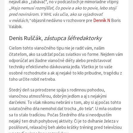
nejavil ako „zabávač“, no v podcastoch je mimoriadne vtipný.
„Majo nemusí rozmýšľať, čo povie a ako to povie, lebo stojí
pred novinárom. V NHL vás učia, ako sa vyjadrovať
v médiách,“
objasnil nedávno v rozhovore pre
Denník N
Boris
Valábik.
Denis Ruščák,
zástupca šéfredaktorky
Cieľom tohto vianočného tipu nie je radiť vám, našim
čitateľom, ako sa udržať počas sviatkov vo forme. Nejdem vám
odporúčať ani žiadne vianočné diéty alebo predstavovať
techniky efektívneho dávkovania jedla. Všetko je to vaše
osobné rozhodnutie a ak aj nejaké to kilo pribudne, tragédiu z
toho určite robiť netreba.
Štedrý deň sa prirodzene spája s rodinnou pohodou,
vianočnou atmosférou, dobrým jedlom a aj s nejakými
darčekmi. To však nikomu nebráni v tom, aby si aj počas tohto
sviatočného dňa nemohol dať trocha „do tela“. U mňa osobne
sa to stalo tradíciou. Počas Štedrého dňa si neodpustím
nejaký ten druh pohybovej aktivity. Či je to dvíhanie železa v
posilňovni, relaxačný beh alebo krátky tréning pred televíziou