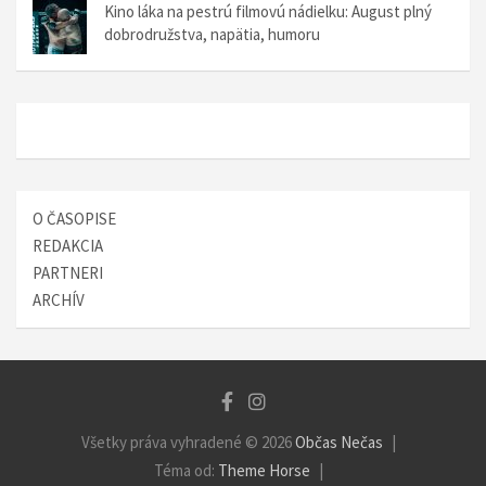
á
Kino láka na pestrú filmovú nádielku: August plný
dobrodružstva, napätia, humoru
n
k
u
O ČASOPISE
REDAKCIA
PARTNERI
ARCHÍV
Všetky práva vyhradené © 2026
Občas Nečas
Téma od:
Theme Horse