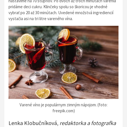
nastavíme na 70 stupňov. Po dvoch až troch minútach varenia
pridáme deci cukru. Klinčeky spolu so škoricou je vhodné
vybrať po 20 až 30 minútach. Uvedené množstvá ingrediencií
vystačia asi na tri litre vareného vína.
Varené víno je populárnym zimným nápojom. (foto:
freepik.com)
Lenka Klobučníková,
redaktorka a fotografka