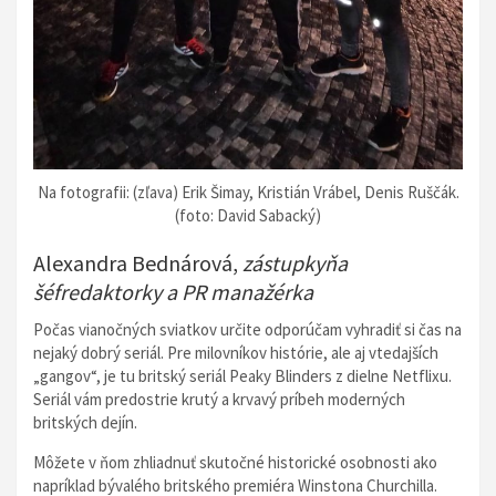
Na fotografii: (zľava) Erik Šimay, Kristián Vrábel, Denis Ruščák.
(foto: David Sabacký)
Alexandra Bednárová,
zástupkyňa
šéfredaktorky a PR manažérka
Počas vianočných sviatkov určite odporúčam vyhradiť si čas na
nejaký dobrý seriál. Pre milovníkov histórie, ale aj vtedajších
„gangov“, je tu britský seriál Peaky Blinders z dielne Netflixu.
Seriál vám predostrie krutý a krvavý príbeh moderných
britských dejín.
Môžete v ňom zhliadnuť skutočné historické osobnosti ako
napríklad bývalého britského premiéra Winstona Churchilla.