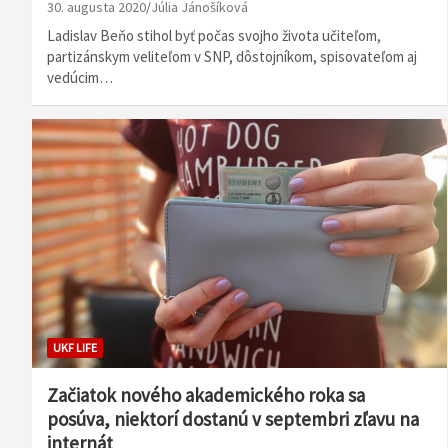
30. augusta 2020
Júlia Jánošíková
Ladislav Beňo stihol byť počas svojho života učiteľom,
partizánskym veliteľom v SNP, dôstojníkom, spisovateľom aj
vedúcim…
UKF LIFE
Začiatok nového akademického roka sa
posúva, niektorí dostanú v septembri zľavu na
internát