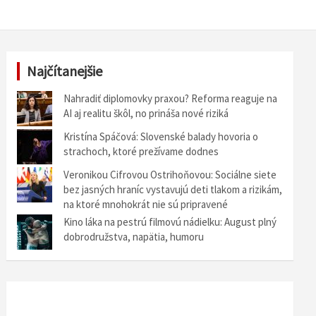
Najčítanejšie
Nahradiť diplomovky praxou? Reforma reaguje na
AI aj realitu škôl, no prináša nové riziká
Kristína Spáčová: Slovenské balady hovoria o
strachoch, ktoré prežívame dodnes
Veronikou Cifrovou Ostrihoňovou: Sociálne siete
bez jasných hraníc vystavujú deti tlakom a rizikám,
na ktoré mnohokrát nie sú pripravené
Kino láka na pestrú filmovú nádielku: August plný
dobrodružstva, napätia, humoru