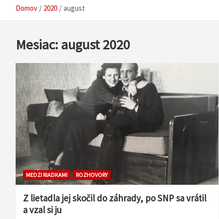
Domov
2020
august
Mesiac:
august 2020
MEDZI RIADKAMI
ROZHOVORY
Z lietadla jej skočil do záhrady, po SNP sa vrátil
a vzal si ju