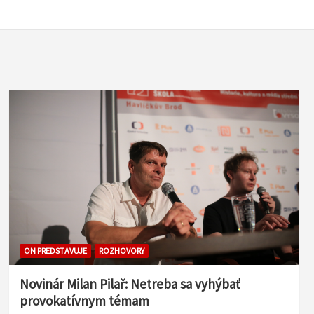
ON PREDSTAVUJE
ROZHOVORY
Novinár Milan Pilař: Netreba sa vyhýbať
provokatívnym témam