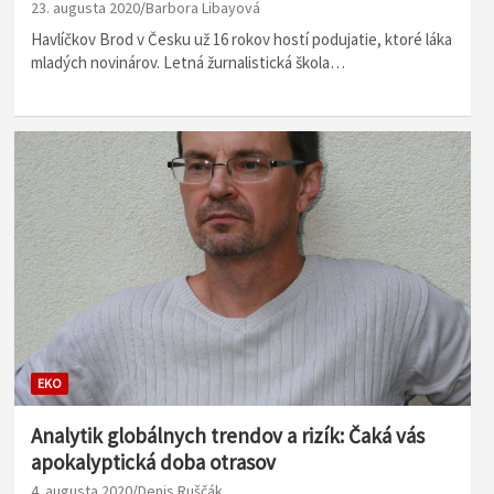
23. augusta 2020
Barbora Libayová
Havlíčkov Brod v Česku už 16 rokov hostí podujatie, ktoré láka
mladých novinárov. Letná žurnalistická škola…
EKO
Analytik globálnych trendov a rizík: Čaká vás
apokalyptická doba otrasov
4. augusta 2020
Denis Ruščák