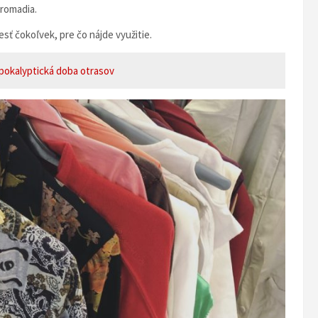
romadia.
ť čokoľvek, pre čo nájde využitie.
 apokalyptická doba otrasov