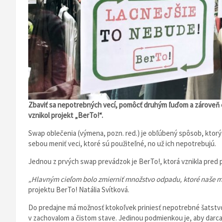
Zbaviť sa nepotrebných vecí, pomôcť druhým ľuďom a zároveň chr
vznikol projekt „BerTo!“.
Swap oblečenia (výmena, pozn. red.) je obľúbený spôsob, ktor
sebou meniť veci, ktoré sú použiteľné, no už ich nepotrebujú.
Jednou z prvých swap prevádzok je BerTo!, ktorá vznikla pred p
„Hlavným cieľom bolo zmierniť množstvo odpadu, ktoré naše m
projektu BerTo! Natália Svítková.
Do predajne má možnosť ktokoľvek priniesť nepotrebné šatstvo,
v zachovalom a čistom stave. Jedinou podmienkou je, aby darca 