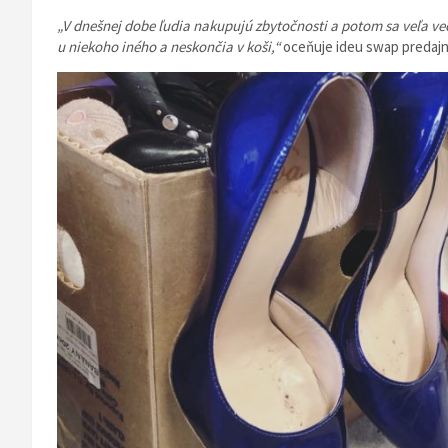
„V dnešnej dobe ľudia nakupujú zbytočnosti a potom sa veľa ve
u niekoho iného a neskončia v koši,“
oceňuje ideu swap predajn