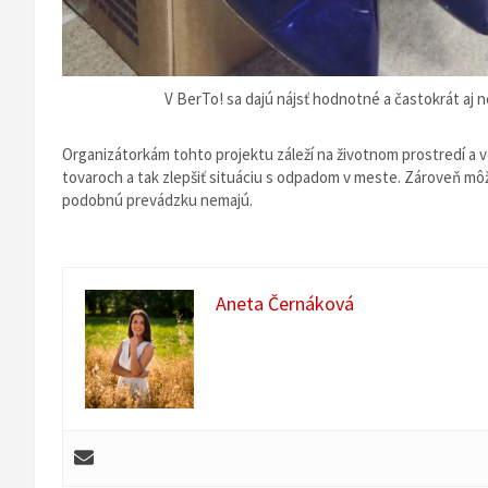
V BerTo! sa dajú nájsť hodnotné a častokrát aj no
Organizátorkám tohto projektu záleží na životnom prostredí a
tovaroch a tak zlepšiť situáciu s odpadom v meste. Zároveň môž
podobnú prevádzku nemajú.
Aneta Černáková