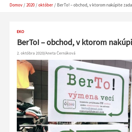
Domov
2020
október
BerTo! – obchod, v ktorom nakúpite zad
EKO
BerTo! – obchod, v ktorom nakúp
2. októbra 2020
Aneta Černáková