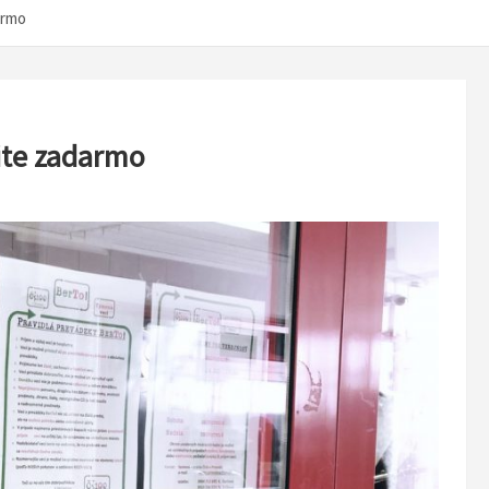
armo
ite zadarmo