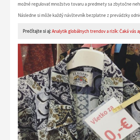
možné regulovať množstvo tovaru a predmety sa zbytočne neh
Následne si môže každý návštevník bezplatne z prevádzky odnies
Prečítajte si aj:
Analytik globálnych trendov a rizík: Čaká vás