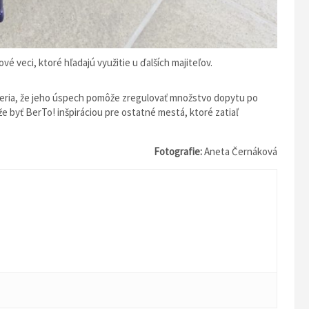
vé veci, ktoré hľadajú využitie u ďalších majiteľov.
 veria, že jeho úspech pomôže zregulovať množstvo dopytu po
e byť BerTo! inšpiráciou pre ostatné mestá, ktoré zatiaľ
Fotografie:
Aneta Černáková