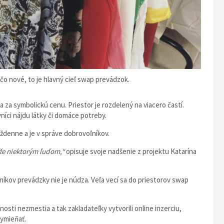
čo nové, to je hlavný cieľ swap prevádzok.
 za symbolickú cenu. Priestor je rozdelený na viacero častí.
vníci nájdu látky či domáce potreby.
ždenne a je v správe dobrovoľníkov.
ôže niektorým ľuďom,“
opisuje svoje nadšenie z projektu Katarína
níkov prevádzky nie je núdza. Veľa vecí sa do priestorov swap
ti nezmestia a tak zakladateľky vytvorili online inzerciu,
vymieňať.