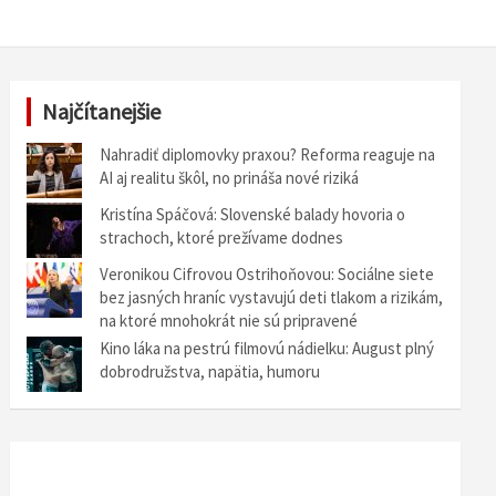
Najčítanejšie
Nahradiť diplomovky praxou? Reforma reaguje na
AI aj realitu škôl, no prináša nové riziká
Kristína Spáčová: Slovenské balady hovoria o
strachoch, ktoré prežívame dodnes
Veronikou Cifrovou Ostrihoňovou: Sociálne siete
bez jasných hraníc vystavujú deti tlakom a rizikám,
na ktoré mnohokrát nie sú pripravené
Kino láka na pestrú filmovú nádielku: August plný
dobrodružstva, napätia, humoru