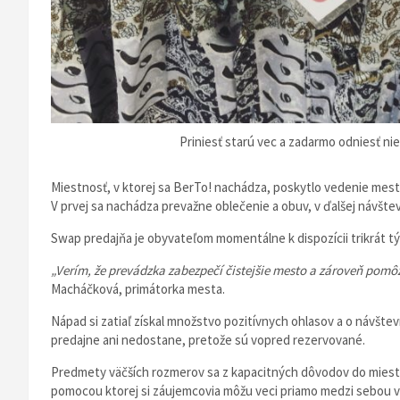
Priniesť starú vec a zadarmo odniesť nie
Miestnosť, v ktorej sa BerTo! nachádza, poskytlo vedenie mesta
V prvej sa nachádza prevažne oblečenie a obuv, v ďalšej návšte
Swap predajňa je obyvateľom momentálne k dispozícii trikrát tý
„Verím, že prevádzka zabezpečí čistejšie mesto a zároveň pom
Macháčková, primátorka mesta.
Nápad si zatiaľ získal množstvo pozitívnych ohlasov a o návštev
predajne ani nedostane, pretože sú vopred rezervované.
Predmety väčších rozmerov sa z kapacitných dôvodov do miestnos
pomocou ktorej si záujemcovia môžu veci priamo medzi sebou 