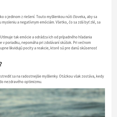
o o jedinom z riešení. Touto myšlienkou núti človeka, aby sa
ysleniu a negatívnym emóciám. Všetko, čo sa zdá byť zlé, sa
 Utlmuje tak emócie a odrádza ich od prípadného hľadania
de v poriadku, nepomáha pri zdolávaní skúšok. Pri večnom
pne likvidujú pocity a reakcie, ktoré sú pre danú skúsenosť
?
strediť sa na radostnejšie myšlienky. Otázkou však zostáva, kedy
a do nezdravého optimizmu.