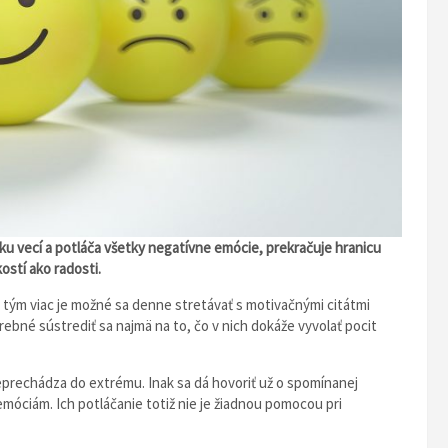
ánku vecí a potláča všetky negatívne emócie, prekračuje hranicu
kostí ako radosti.
ej, tým viac je možné sa denne stretávať s motivačnými citátmi
trebné sústrediť sa najmä na to, čo v nich dokáže vyvolať pocit
eprechádza do extrému. Inak sa dá hovoriť už o spomínanej
emóciám. Ich potláčanie totiž nie je žiadnou pomocou pri