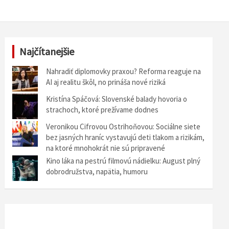
Najčítanejšie
Nahradiť diplomovky praxou? Reforma reaguje na
AI aj realitu škôl, no prináša nové riziká
Kristína Spáčová: Slovenské balady hovoria o
strachoch, ktoré prežívame dodnes
Veronikou Cifrovou Ostrihoňovou: Sociálne siete
bez jasných hraníc vystavujú deti tlakom a rizikám,
na ktoré mnohokrát nie sú pripravené
Kino láka na pestrú filmovú nádielku: August plný
dobrodružstva, napätia, humoru