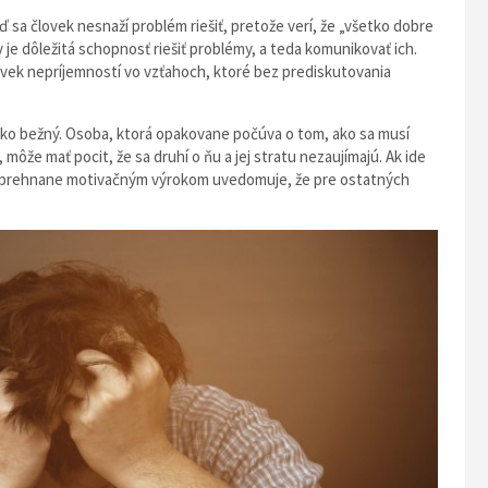
sa človek nesnaží problém riešiť, pretože verí, že „všetko dobre
je dôležitá schopnosť riešiť problémy, a teda komunikovať ich.
ľvek nepríjemností vo vzťahoch, ktoré bez prediskutovania
 ako bežný. Osoba, ktorá opakovane počúva o tom, ako sa musí
 môže mať pocit, že sa druhí o ňu a jej stratu nezaujímajú. Ak ide
ým prehnane motivačným výrokom uvedomuje, že pre ostatných