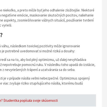
 niekoľko, a preto môže byť jeho odhalenie zložitejšie. Niektoré
za negatívne emócie, maskovanie skutočných pocitov, naliehanie
vne aspekty, zosmiešňovanie vážnych situácií, používanie tvrdení
 vyrieši.
?
kú váhu, následkom toxickej pozitivity môže ignorovanie
 je potrebné uvedomovať si možné riziká a dosahy:
redí sa na to, aby bol plný optimizmu, už ďalej nevyhľadáva
už nepotrebuje pomocnú ruku. V následku toho upadá do izolácie,
 z nevyriešených trápení a uzatvárania sa do seba.
i je v prípade násilia veľmi nebezpečné. Optimizmus spojený
e viac zvyšuje riziko stupňujúceho násilia, ktorému budú
? Študentka popísala svoje skúsenosti