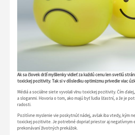
Ak sa človek drží myšlienky vidieť za každú cenu len svetlú str
toxickej pozitivity. Tak si v dôsledku optimizmu privedie viac úz
Médiá a sociálne siete vyvolali vlnu toxickej pozitivity. Čím ďal
a sloganmi. Hovoria o tom, ako majú byť ľudia šťastní, a že je po
radosti.
Pozitívne myslenie vie poskytnúť nádej, avšak iba vtedy, kým n
toxickej pozitivite. Je potrebné dopriať priestor aj negatívnym 
prekonávaní životných prekážok.