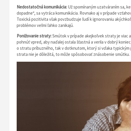
Nedostatočná komunikácia:
Už spomínaným uzatváraním sa, keď 
dopadne“, sa vytráca komunikácia. Rovnako aj v prípade vzťahov 
Toxická pozitivita však povzbudzuje ľudí k ignorovaniu akýchko
problémov veľmi ľahko zanikajú.
Ponižovanie straty:
Smútok v prípade akejkoľvek straty je viac
pohnúť vpred, aby naďalej ostala šťastná a verila v dobrý koniec,
o stratu príbuzného, tak v dotknutom, ktorý si vďaka typick
strata nie je dôležitá, to môže spôsobovať znásobenie smútku.