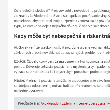
Čo je dôležité sledovať? Prejavov tohto novodobého problému je
zo znakov každodenného života sú napríklad pociťovanie viny 
na niekoho, aby prekonal svoje utrpenie a zameral sa na pozití
typu, že všetko sa deje z nejakého dôvodu či všetko sa nakoniec
Kedy môže byť nebezpečná a riskantná
Ak človek verí, že všetko musí byť pozitívne a berie veci na ľah
základných problémov skĺznuť do závažnejších problémov. Preto
Izolácia:
Človek, ktorý verí, že mu úsmev na tvári pomôže, a súst
pomoc. Dôveruje totiž sile pozitívneho myslenia, a tým pádom 
vytráca sa z kontaktu a čelí psychickým poruchám podmieneným
Násilie:
Prehnané pozitívne zmýšľanie a podceňovanie závažnost
s nádejou a odpustením, nútiaci ľudí ostať v hrubom vzťahu, ešt
následne vystavení.
Prečítajte si aj:
Ako dopadol týždeň na internetovej zoznamke