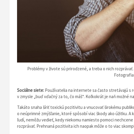
Problémy v živote sú prirodzené, a treba o nich rozprávať.
Fotografia
Sociálne siete:
Používatelia na internete sa často stretávajú s 
v zmysle „buď vďačný za to, čo máš“. Koľkokrát je naň možné n
Takáto snaha šíriť toxickú pozitivitu a vnucovať širokému publi
o neúprimné zmýšľanie, ktoré spôsobí viac škody ako úžitku. A 
ľudí, nemôžu vedieť, kedy niekomu namiesto pomoci nechcene ub
rozprávať. Prehnaná pozitivita ich naopak môže o to viac skompl