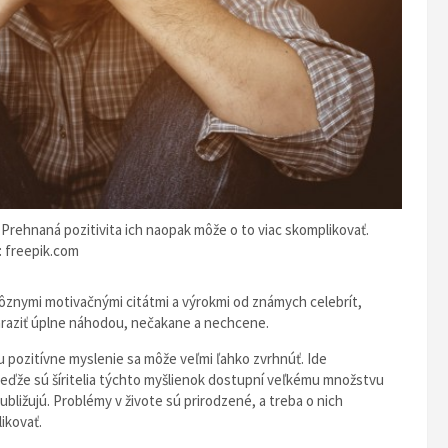
 Prehnaná pozitivita ich naopak môže o to viac skomplikovať.
: freepik.com
rôznymi motivačnými citátmi a výrokmi od známych celebrít,
araziť úplne náhodou, nečakane a nechcene.
ku pozitívne myslenie sa môže veľmi ľahko zvrhnúť. Ide
keďže sú šíritelia týchto myšlienok dostupní veľkému množstvu
ližujú. Problémy v živote sú prirodzené, a treba o nich
ikovať.