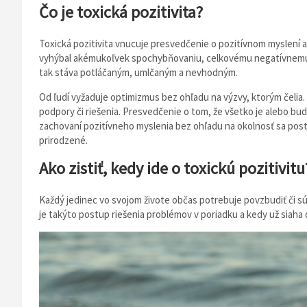
Čo je toxická pozitivita?
Toxická pozitivita vnucuje presvedčenie o pozitívnom myslení ak
vyhýbal akémukoľvek spochybňovaniu, celkovému negatívnemu m
tak stáva potláčaným, umlčaným a nevhodným.
Od ľudí vyžaduje optimizmus bez ohľadu na výzvy, ktorým čelia.
podpory či riešenia. Presvedčenie o tom, že všetko je alebo bu
zachovaní pozitívneho myslenia bez ohľadu na okolnosť sa postu
prirodzené.
Ako zistiť, kedy ide o toxickú pozitivitu
Každý jedinec vo svojom živote občas potrebuje povzbudiť či sú
je takýto postup riešenia problémov v poriadku a kedy už siah