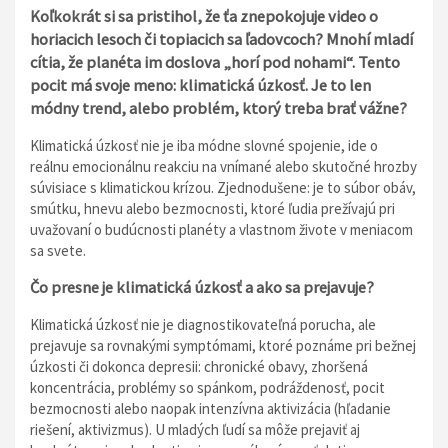
Koľkokrát si sa pristihol, že ťa znepokojuje video o
horiacich lesoch či topiacich sa ľadovcoch? Mnohí mladí
cítia, že planéta im doslova „horí pod nohami“. Tento
pocit má svoje meno: klimatická úzkosť. Je to len
módny trend, alebo problém, ktorý treba brať vážne?
Klimatická úzkosť nie je iba módne slovné spojenie, ide o
reálnu emocionálnu reakciu na vnímané alebo skutočné hrozby
súvisiace s klimatickou krízou. Zjednodušene: je to súbor obáv,
smútku, hnevu alebo bezmocnosti, ktoré ľudia prežívajú pri
uvažovaní o budúcnosti planéty a vlastnom živote v meniacom
sa svete.
Čo presne je klimatická úzkosť a ako sa prejavuje?
Klimatická úzkosť nie je diagnostikovateľná porucha, ale
prejavuje sa rovnakými symptómami, ktoré poznáme pri bežnej
úzkosti či dokonca depresii: chronické obavy, zhoršená
koncentrácia, problémy so spánkom, podráždenosť, pocit
bezmocnosti alebo naopak intenzívna aktivizácia (hľadanie
riešení, aktivizmus). U mladých ľudí sa môže prejaviť aj