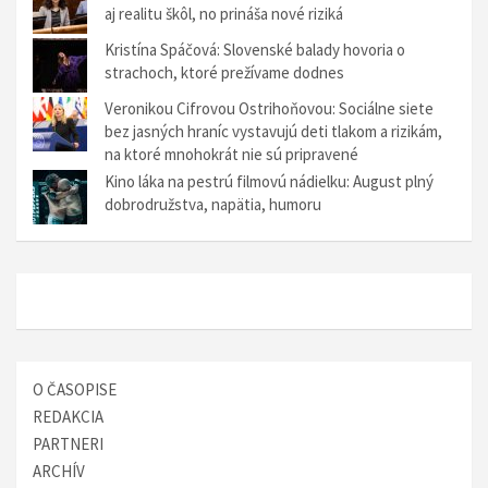
aj realitu škôl, no prináša nové riziká
a
Kristína Spáčová: Slovenské balady hovoria o
v
strachoch, ktoré prežívame dodnes
č
Veronikou Cifrovou Ostrihoňovou: Sociálne siete
l
bez jasných hraníc vystavujú deti tlakom a rizikám,
na ktoré mnohokrát nie sú pripravené
á
Kino láka na pestrú filmovú nádielku: August plný
n
dobrodružstva, napätia, humoru
k
u
O ČASOPISE
REDAKCIA
PARTNERI
ARCHÍV