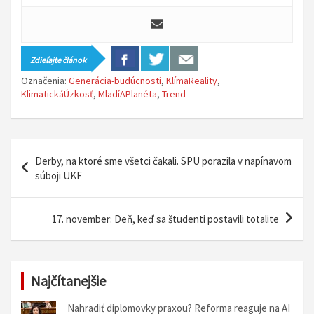
Zdieľajte článok
Označenia:
Generácia-budúcnosti
,
KlímaReality
,
KlimatickáÚzkosť
,
MladíAPlanéta
,
Trend
N
Derby, na ktoré sme všetci čakali. SPU porazila v napínavom
a
súboji UKF
v
i
17. november: Deň, keď sa študenti postavili totalite
g
á
Najčítanejšie
c
i
Nahradiť diplomovky praxou? Reforma reaguje na AI