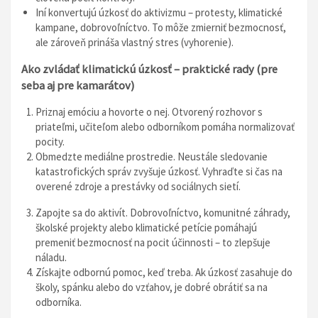
Iní konvertujú úzkosť do aktivizmu – protesty, klimatické
kampane, dobrovoľníctvo. To môže zmierniť bezmocnosť,
ale zároveň prináša vlastný stres (vyhorenie).
Ako zvládať klimatickú úzkosť – praktické rady (pre
seba aj pre kamarátov)
Priznaj emóciu a hovorte o nej. Otvorený rozhovor s
priateľmi, učiteľom alebo odborníkom pomáha normalizovať
pocity.
Obmedzte mediálne prostredie. Neustále sledovanie
katastrofických správ zvyšuje úzkosť. Vyhraďte si čas na
overené zdroje a prestávky od sociálnych sietí.
Zapojte sa do aktivít. Dobrovoľníctvo, komunitné záhrady,
školské projekty alebo klimatické petície pomáhajú
premeniť bezmocnosť na pocit účinnosti – to zlepšuje
náladu.
Získajte odbornú pomoc, keď treba. Ak úzkosť zasahuje do
školy, spánku alebo do vzťahov, je dobré obrátiť sa na
odborníka.