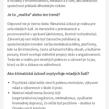
o rozdiely v informovanosti, médiách a o tom, akú dôležitosť
spoločnosť prikladá dlhodobým rizikám.
Je to „realita“ alebo len trend?
Odpoveď nie je čierno-biela. Klimatická úzkosť je reálna pre
veľa mladých ľudí. Je merateľná v prieskumoch a
pozorovateľná v správaní (aktivizmus, životné rozhodnutia).
Zároveň jej rast môže byť čiastočne poháňaný aj
spoločenskými trendmi: väčšia medializácia klímy, platformy,
kde sa šíri intenzívny, často až katastrofálny obsah, a kultúrne
posuny, ktoré oceňujú viditeľné prejavy obáv a angažovanosti.
Teda ide o realitu pre mnohých jedincov a zároveň je to jav,
ktorý sa šíri a získava na viditeľnosti.
Ako klimatická úzkosť ovplyvňuje mladých ľudí?
Psychická záťaž môže viesť k poklesu motivácie, výkyvom
nálad a výkonnosti v škole či práci.
Niektorí mladí menia životný štýl
(vegetariánstvo/vegánstvo, minimalizmus, využívanie
hromadnej dopravy), čo môže byť pozitívne – dodáva to
človeku pocit kontroly.