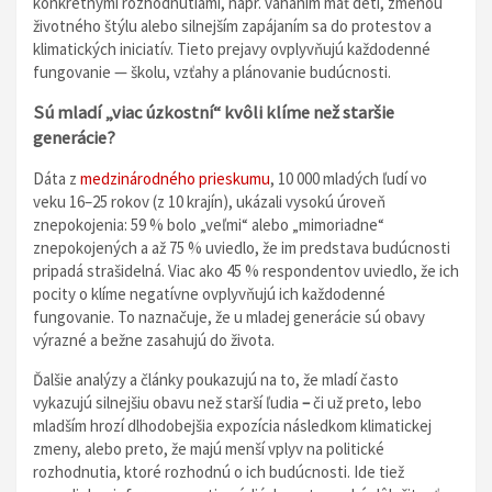
konkrétnymi rozhodnutiami, napr. váhaním mať deti, zmenou
životného štýlu alebo silnejším zapájaním sa do protestov a
klimatických iniciatív. Tieto prejavy ovplyvňujú každodenné
fungovanie — školu, vzťahy a plánovanie budúcnosti.
Sú mladí „viac úzkostní“ kvôli klíme než staršie
generácie?
Dáta z
medzinárodného prieskumu
, 10 000 mladých ľudí vo
veku 16–25 rokov (z 10 krajín), ukázali vysokú úroveň
znepokojenia: 59 % bolo „veľmi“ alebo „mimoriadne“
znepokojených a až 75 % uviedlo, že im predstava budúcnosti
pripadá strašidelná. Viac ako 45 % respondentov uviedlo, že ich
pocity o klíme negatívne ovplyvňujú ich každodenné
fungovanie. To naznačuje, že u mladej generácie sú obavy
výrazné a bežne zasahujú do života.
Ďalšie analýzy a články poukazujú na to, že mladí často
vykazujú silnejšiu obavu než starší ľudia
–
či už preto, lebo
mladším hrozí dlhodobejšia expozícia následkom klimatickej
zmeny, alebo preto, že majú menší vplyv na politické
rozhodnutia, ktoré rozhodnú o ich budúcnosti. Ide tiež