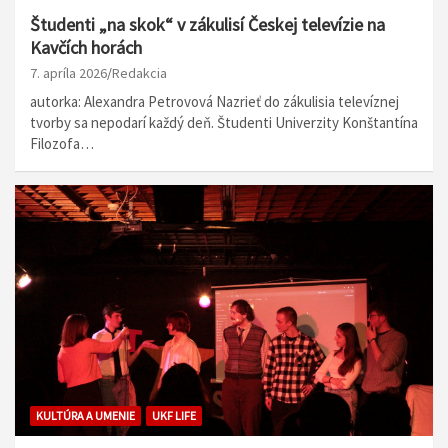
Študenti „na skok“ v zákulisí Českej televízie na
Kavčích horách
7. apríla 2026
Redakcia
autorka: Alexandra Petrovová Nazrieť do zákulisia televíznej
tvorby sa nepodarí každý deň. Študenti Univerzity Konštantína
Filozofa…
KULTÚRA A UMENIE
UKF LIFE