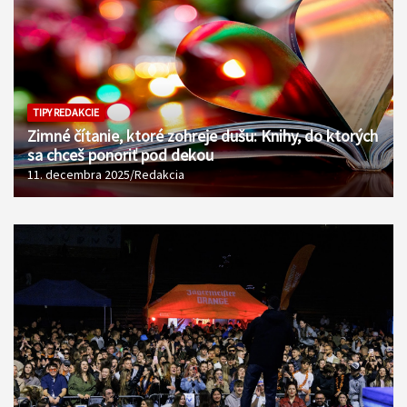
TIPY REDAKCIE
Zimné čítanie, ktoré zohreje dušu: Knihy, do ktorých
sa chceš ponoriť pod dekou
11. decembra 2025
Redakcia