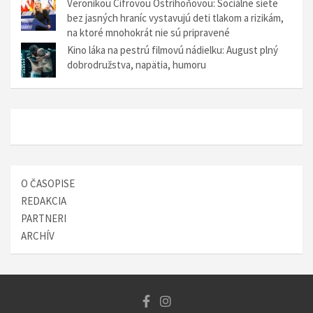
Veronikou Cifrovou Ostrihoňovou: Sociálne siete
v
bez jasných hraníc vystavujú deti tlakom a rizikám,
č
na ktoré mnohokrát nie sú pripravené
Kino láka na pestrú filmovú nádielku: August plný
l
dobrodružstva, napätia, humoru
á
n
k
o
c
O ČASOPISE
h
REDAKCIA
PARTNERI
ARCHÍV