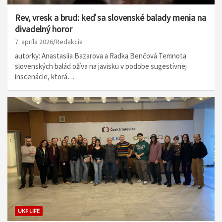
Rev, vresk a brud: keď sa slovenské balady menia na
divadelný horor
7. apríla 2026
Redakcia
autorky: Anastasiia Bazarova a Radka Benčová Temnota
slovenských balád ožíva na javisku v podobe sugestívnej
inscenácie, ktorá…
UKF LIFE