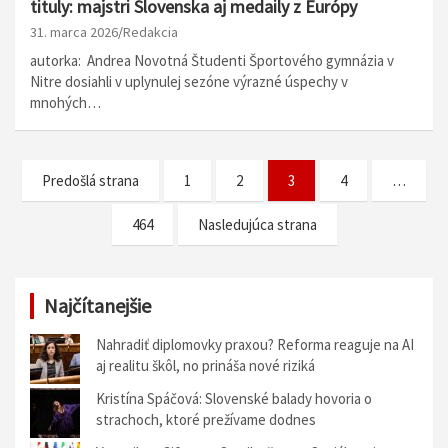
tituly: majstri Slovenska aj medaily z Európy
31. marca 2026
Redakcia
autorka: Andrea Novotná Študenti Športového gymnázia v
Nitre dosiahli v uplynulej sezóne výrazné úspechy v
mnohých…
N
Predošlá strana
1
2
3
4
…
a
464
Nasledujúca strana
v
i
g
Najčítanejšie
á
Nahradiť diplomovky praxou? Reforma reaguje na AI
c
aj realitu škôl, no prináša nové riziká
i
Kristína Spáčová: Slovenské balady hovoria o
strachoch, ktoré prežívame dodnes
a