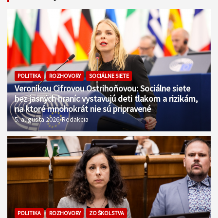
POLITIKA
ROZHOVORY
SOCIÁLNE SIETE
Veronikou Cifrovou Ostrihoňovou: Sociálne siete
bez jasných hraníc vystavujú deti tlakom a rizikám,
na ktoré mnohokrát nie sú pripravené
5. augusta 2026
Redakcia
POLITIKA
ROZHOVORY
ZO ŠKOLSTVA