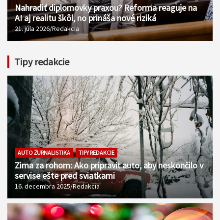
Nahradiť diplomovky praxou? Reforma reaguje na
AI aj realitu škôl, no prináša nové riziká
21. júla 2026
Redakcia
Tipy redakcie
AUTO ŽURNALISTIKA
TIPY REDAKCIE
Zima za rohom: Ako pripraviť auto, aby neskončilo v
servise ešte pred sviatkami
16. decembra 2025
Redakcia