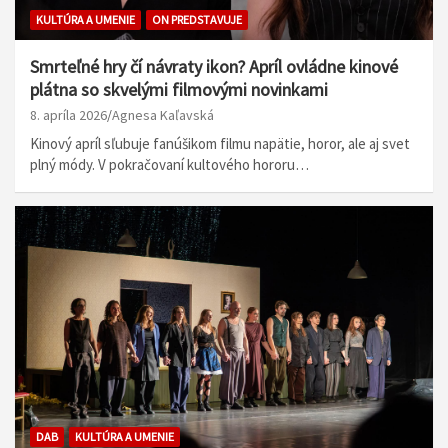
KULTÚRA A UMENIE
ON PREDSTAVUJE
Smrteľné hry čí návraty ikon? Apríl ovládne kinové
plátna so skvelými filmovými novinkami
8. apríla 2026
Agnesa Kaľavská
Kinový apríl sľubuje fanúšikom filmu napätie, horor, ale aj svet
plný módy. V pokračovaní kultového hororu…
DAB
KULTÚRA A UMENIE