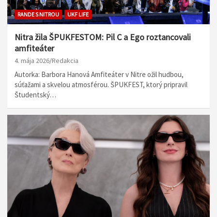
RANDE S NITROU
UKF LIFE
Nitra žila ŠPUKFESTOM: Pil C a Ego roztancovali
amfiteáter
4. mája 2026
Redakcia
Autorka: Barbora Hanová Amfiteáter v Nitre ožil hudbou,
súťažami a skvelou atmosférou. ŠPUKFEST, ktorý pripravil
Študentský…