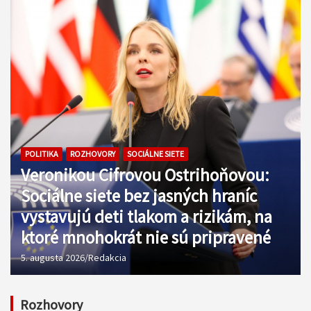
POLITIKA
ROZHOVORY
SOCIÁLNE SIETE
Veronikou Cifrovou Ostrihoňovou:
Sociálne siete bez jasných hraníc
vystavujú deti tlakom a rizikám, na
ktoré mnohokrát nie sú pripravené
5. augusta 2026
Redakcia
Rozhovory