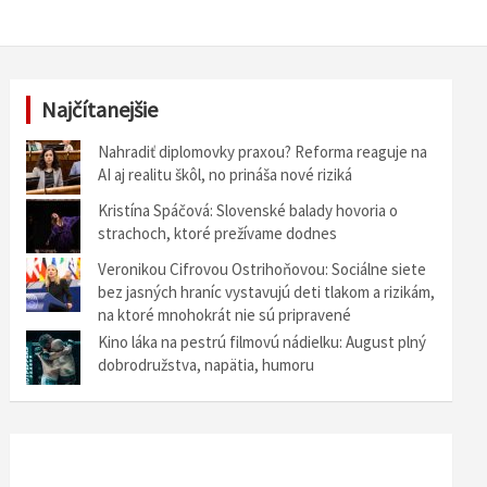
Najčítanejšie
Nahradiť diplomovky praxou? Reforma reaguje na
AI aj realitu škôl, no prináša nové riziká
Kristína Spáčová: Slovenské balady hovoria o
strachoch, ktoré prežívame dodnes
Veronikou Cifrovou Ostrihoňovou: Sociálne siete
bez jasných hraníc vystavujú deti tlakom a rizikám,
na ktoré mnohokrát nie sú pripravené
Kino láka na pestrú filmovú nádielku: August plný
dobrodružstva, napätia, humoru