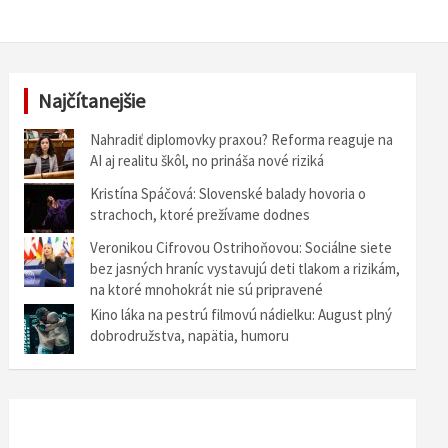
Najčítanejšie
Nahradiť diplomovky praxou? Reforma reaguje na
AI aj realitu škôl, no prináša nové riziká
Kristína Spáčová: Slovenské balady hovoria o
strachoch, ktoré prežívame dodnes
Veronikou Cifrovou Ostrihoňovou: Sociálne siete
bez jasných hraníc vystavujú deti tlakom a rizikám,
na ktoré mnohokrát nie sú pripravené
Kino láka na pestrú filmovú nádielku: August plný
dobrodružstva, napätia, humoru