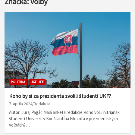
Značka:
volby
POLITIKA
UKF LIFE
Koho by si za prezidenta zvolili študenti UKF?
7. apríla 2024
Redakcia
Autor: Juraj Pagáč Malá anketa redakcie Koho volili nitrianski
študenti Univerzity Konštantína Filozofa v prezidentských
voľbách?…