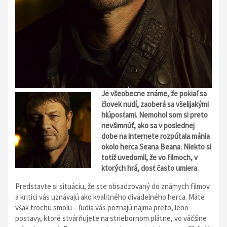
Je všeobecne známe, že pokiaľ sa
človek nudí, zaoberá sa všelijakými
hlúposťami. Nemohol som si preto
nevšimnúť, ako sa v poslednej
dobe na internete rozpútala mánia
okolo herca Seana Beana. Niekto si
totiž uvedomil, že vo filmoch, v
ktorých hrá, dosť často umiera.
Predstavte si situáciu, že ste obsadzovaný do známych filmov
a kritici vás uznávajú ako kvalitného divadelného herca. Máte
však trochu smolu – ľudia vás poznajú najmä preto, lebo
postavy, ktoré stvárňujete na striebornom plátne, vo väčšine