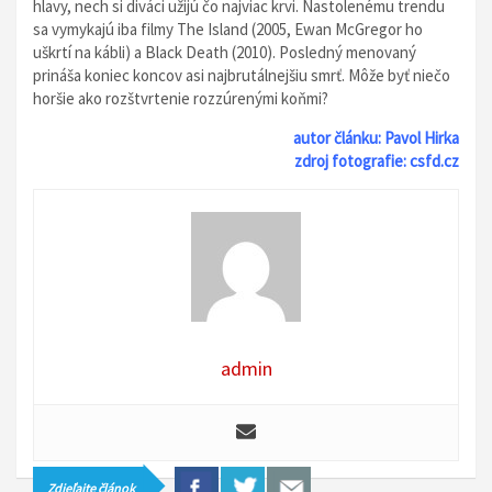
hlavy, nech si diváci užijú čo najviac krvi. Nastolenému trendu
sa vymykajú iba filmy The Island (2005, Ewan McGregor ho
uškrtí na kábli) a Black Death (2010). Posledný menovaný
prináša koniec koncov asi najbrutálnejšiu smrť. Môže byť niečo
horšie ako rozštvrtenie rozzúrenými koňmi?
autor článku: Pavol Hirka
zdroj fotografie: csfd.cz
admin
Zdieľajte článok