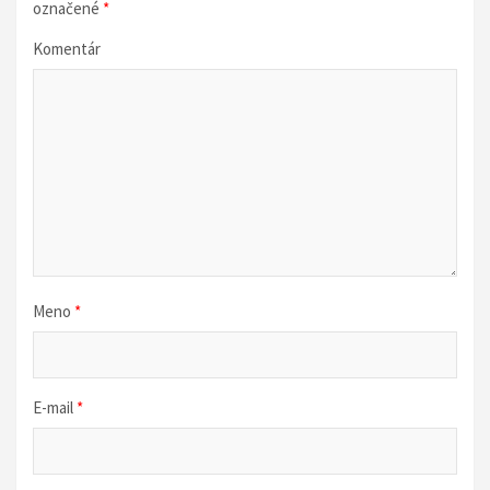
n
označené
*
k
Komentár
u
Meno
*
E-mail
*