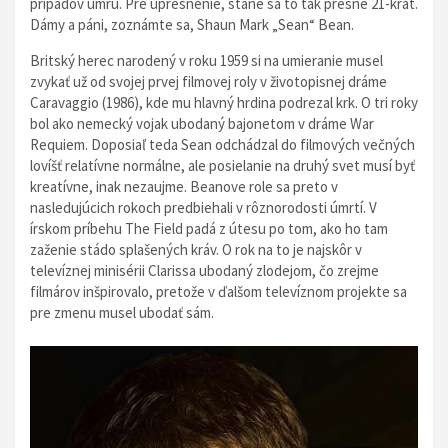
prípadov umrú. Pre upresnenie, stane sa to tak presne 21-krát.
Dámy a páni, zoznámte sa, Shaun Mark „Sean“ Bean.
Britský herec narodený v roku 1959 si na umieranie musel
zvykať už od svojej prvej filmovej roly v životopisnej dráme
Caravaggio (1986), kde mu hlavný hrdina podrezal krk. O tri roky
bol ako nemecký vojak ubodaný bajonetom v dráme War
Requiem. Doposiaľ teda Sean odchádzal do filmových večných
lovíšť relatívne normálne, ale posielanie na druhý svet musí byť
kreatívne, inak nezaujme. Beanove role sa preto v
nasledujúcich rokoch predbiehali v rôznorodosti úmrtí. V
írskom príbehu The Field padá z útesu po tom, ako ho tam
zaženie stádo splašených kráv. O rok na to je najskôr v
televíznej minisérii Clarissa ubodaný zlodejom, čo zrejme
filmárov inšpirovalo, pretože v ďalšom televíznom projekte sa
pre zmenu musel ubodať sám.