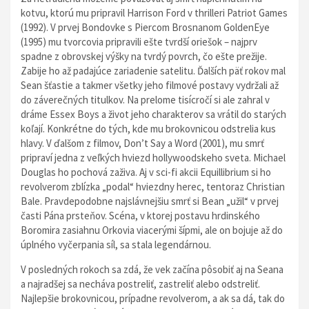
kotvu, ktorú mu pripravil Harrison Ford v thrilleri Patriot Games
(1992). V prvej Bondovke s Piercom Brosnanom GoldenEye
(1995) mu tvorcovia pripravili ešte tvrdší oriešok – najprv
spadne z obrovskej výšky na tvrdý povrch, čo ešte prežije.
Zabije ho až padajúce zariadenie satelitu. Ďalších päť rokov mal
Sean šťastie a takmer všetky jeho filmové postavy vydržali až
do záverečných titulkov. Na prelome tisícročí si ale zahral v
dráme Essex Boys a život jeho charakterov sa vrátil do starých
koľají. Konkrétne do tých, kde mu brokovnicou odstrelia kus
hlavy. V ďalšom z filmov, Don’t Say a Word (2001), mu smrť
pripraví jedna z veľkých hviezd hollywoodskeho sveta. Michael
Douglas ho pochová zaživa. Aj v sci-fi akcii Equillibrium si ho
revolverom zblízka „podal“ hviezdny herec, tentoraz Christian
Bale. Pravdepodobne najslávnejšiu smrť si Bean „užil“ v prvej
časti Pána prsteňov. Scéna, v ktorej postavu hrdinského
Boromira zasiahnu Orkovia viacerými šípmi, ale on bojuje až do
úplného vyčerpania síl, sa stala legendárnou.
V posledných rokoch sa zdá, že vek začína pôsobiť aj na Seana
a najradšej sa necháva postreliť, zastreliť alebo odstreliť.
Najlepšie brokovnicou, prípadne revolverom, a ak sa dá, tak do