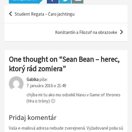
N
Student Regata – Čaro jachtingu
a
v
Konštantín a Filozof na obrazovke
i
g
á
One thought on “
Sean Bean – herec,
c
ktorý rád zomiera
”
i
Gabika
píše:
a
7. januára 2016 o 21:49
v
chýba mi tu ako mu odsekli hlavu v Game of thrones
(Hra o tróny) 🙂
č
l
Pridaj komentár
á
Vaša e-mailová adresa nebude zverejnená.
Vyžadované polia sú