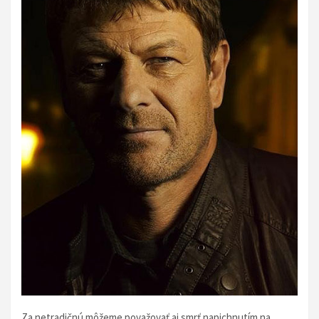
Za netradičnú môžeme považovať aj smrť napichnutím na