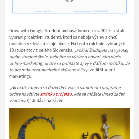
Grow with Google Student ambasádormi na rok 2019 sa stali
vybraní proaktívni študenti, ktorí sa neboja výziev a chcú
pomáhať vzdelávať svoje okolie. Na tento rok bolo vybraných
18 študentov z celého Slovenska.
„Pokiaľ študujete na vysokej
alebo strednej škole, nebojíte sa výziev a hovorí vám niečo
online marketing, určite sa prihláste aj vy v ďalšom ročníku. Je
to pre mňa nezameniteľná skúsenosť.“
vysvetlil študent
marketingu.
„Ak máte záujem sa dozvedieť viac o samotnom programe,
určite navštívte
stránku projektu
, kde sa môžete ihneď začať
vzdelávať,“
dodáva na záver.