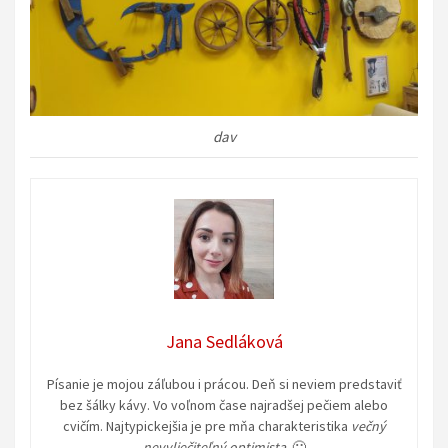
dav
Jana Sedláková
Písanie je mojou záľubou i prácou. Deň si neviem predstaviť
bez šálky kávy. Vo voľnom čase najradšej pečiem alebo
cvičím. Najtypickejšia je pre mňa charakteristika
večný
nevyliečiteľný optimista
. 🙂