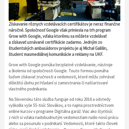
Získavanie rôznych vzdelávacích certifikátov je neraz finančne
náročné. Spoločnosť Google však priniesla na trh program
Grow with Google, vďaka ktorému sa môžete vzdelávať
a získavať uznávané certifikácie zadarmo. Jedným zo
študentských ambasádorov projektu je aj Michal Gališin,
študent masmediálnej komunikácie a reklamy na UKF.
Grow with Google ponúka bezplatné vzdelávanie, nástroje
a školenia od spoločnosti Google. Touto formou pomáha
ľuďom získavať zručnosti a vedomosti, ktoré môžu zohrávať
dôležitú úlohu pri hľadaní si zamestnania či naštartovaní
vlastného podnikania.
Na Slovensku táto služba funguje od roku 2016 a odvtedy
vyškolila vyše 55-tisíc Slovákov, a to najmä prostredníctvom
online kurzov v programe Digitálna garáž. Viac ako štyritisíc
z nich si vďaka nadobudnutým vedomostiam našlo novú prácu
alebo sa posunulo v podnikaní. Vedomosti, ktoré takto človek