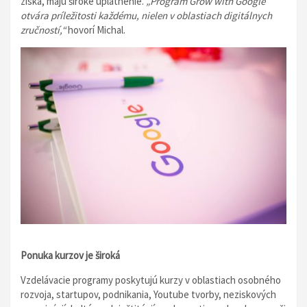
získa, majú široké uplatnenie.
„Program Grow with Google
otvára príležitosti každému, nielen v oblastiach digitálnych
zručností,“
hovorí Michal.
Ponuka kurzov je široká
Vzdelávacie programy poskytujú kurzy v oblastiach osobného
rozvoja, startupov, podnikania, Youtube tvorby, neziskových