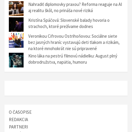
Nahradiť diplomovky praxou? Reforma reaguje na AI
a
aj realitu škôl, no prináša nové riziká
v
Kristína Spáčová: Slovenské balady hovoria o
č
strachoch, ktoré prežívame dodnes
l
Veronikou Cifrovou Ostrihoňovou: Sociálne siete
bez jasných hraníc vystavujú deti tlakom a rizikám,
á
na ktoré mnohokrát nie sú pripravené
n
Kino láka na pestrú filmovú nádielku: August plný
k
dobrodružstva, napätia, humoru
u
O ČASOPISE
REDAKCIA
PARTNERI