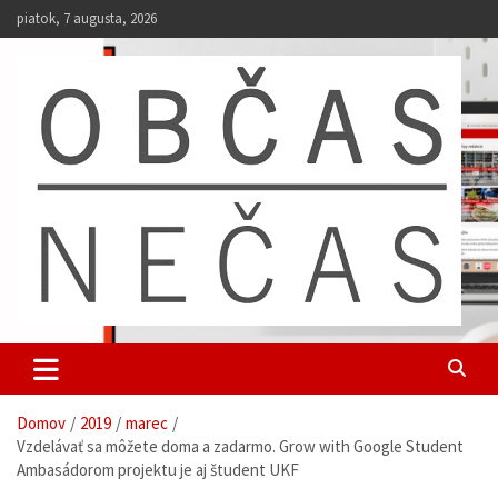
S
piatok, 7 augusta, 2026
k
i
p
t
o
c
o
n
t
e
n
t
Občas Nečas
univerzitný web študentov UKF
Domov
2019
marec
Vzdelávať sa môžete doma a zadarmo. Grow with Google Student
Ambasádorom projektu je aj študent UKF