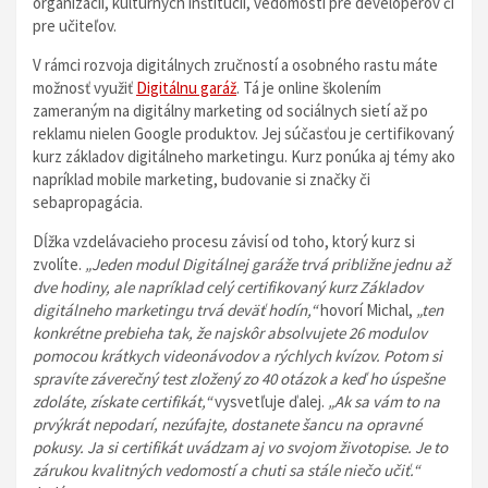
organizácií, kultúrnych inštitúcií, vedomosti pre developerov či
pre učiteľov.
V rámci rozvoja digitálnych zručností a osobného rastu máte
možnosť využiť
Digitálnu garáž
. Tá je online školením
zameraným na digitálny marketing od sociálnych sietí až po
reklamu nielen Google produktov. Jej súčasťou je certifikovaný
kurz základov digitálneho marketingu. Kurz ponúka aj témy ako
napríklad mobile marketing, budovanie si značky či
sebapropagácia.
Dĺžka vzdelávacieho procesu závisí od toho, ktorý kurz si
zvolíte.
„Jeden modul Digitálnej garáže trvá približne jednu až
dve hodiny, ale napríklad celý certifikovaný kurz Základov
digitálneho marketingu trvá deväť hodín,“
hovorí Michal,
„ten
konkrétne prebieha tak, že najskôr absolvujete 26 modulov
pomocou krátkych videonávodov a rýchlych kvízov. Potom si
spravíte záverečný test zložený zo 40 otázok a keď ho úspešne
zdoláte, získate certifikát,“
vysvetľuje ďalej.
„Ak sa vám to na
prvýkrát nepodarí, nezúfajte, dostanete šancu na opravné
pokusy. Ja si certifikát uvádzam aj vo svojom životopise. Je to
zárukou kvalitných vedomostí a chuti sa stále niečo učiť.“