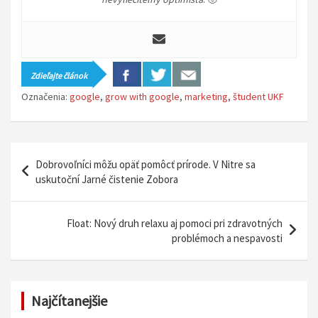
Zdieľajte článok
Označenia:
google
,
grow with google
,
marketing
,
študent UKF
N
Dobrovoľníci môžu opäť pomôcť prírode. V Nitre sa
a
uskutoční Jarné čistenie Zobora
v
i
Float: Nový druh relaxu aj pomoci pri zdravotných
problémoch a nespavosti
g
á
c
Najčítanejšie
i