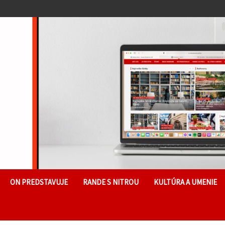
ON PREDSTAVUJE
RANDE S NITROU
KULTÚRA A UMENIE