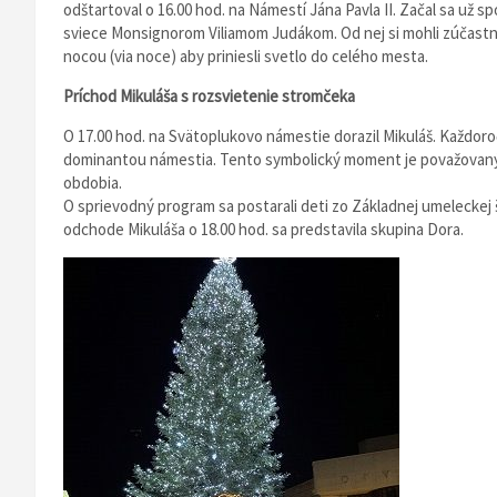
odštartoval o 16.00 hod. na Námestí Jána Pavla II. Začal sa u
sviece Monsignorom Viliamom Judákom. Od nej si mohli zúčastnen
nocou (via noce) aby priniesli svetlo do celého mesta.
Príchod Mikuláša s rozsvietenie stromčeka
O 17.00 hod. na Svätoplukovo námestie dorazil Mikuláš. Každoro
dominantou námestia. Tento symbolický moment je považovaný
obdobia.
O sprievodný program sa postarali deti zo Základnej umeleckej
odchode Mikuláša o 18.00 hod. sa predstavila skupina Dora.