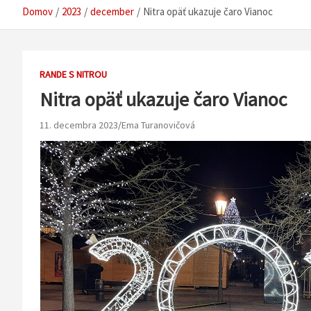
Domov
2023
december
Nitra opäť ukazuje čaro Vianoc
RANDE S NITROU
Nitra opäť ukazuje čaro Vianoc
11. decembra 2023
Ema Turanovičová