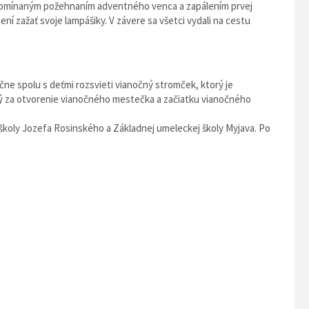
ž spomínaným požehnaním adventného venca a zapálením prvej
í zažať svoje lampášiky. V závere sa všetci vydali na cestu
čne spolu s deťmi rozsvieti vianočný stromček, ktorý je
 za otvorenie vianočného mestečka a začiatku vianočného
 školy Jozefa Rosinského a Základnej umeleckej školy Myjava. Po