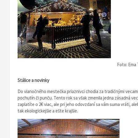
Foto: Ema 
Stálice a novinky
Do vianočného mestečka priaznivci chodia za tradičnými vecami
pochutín či punču. Tento rok sa však zmenila jedna zásadná vec
zaplatíte o 2€ viac, ale pri jeho odovzdaní sa vám suma vráti, 
tak ekologickejšie a ešte krajšie.