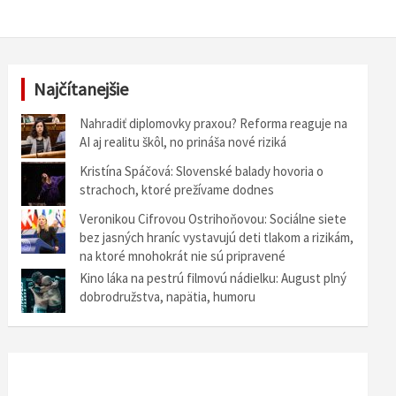
Najčítanejšie
Nahradiť diplomovky praxou? Reforma reaguje na
AI aj realitu škôl, no prináša nové riziká
Kristína Spáčová: Slovenské balady hovoria o
strachoch, ktoré prežívame dodnes
Veronikou Cifrovou Ostrihoňovou: Sociálne siete
bez jasných hraníc vystavujú deti tlakom a rizikám,
na ktoré mnohokrát nie sú pripravené
Kino láka na pestrú filmovú nádielku: August plný
dobrodružstva, napätia, humoru