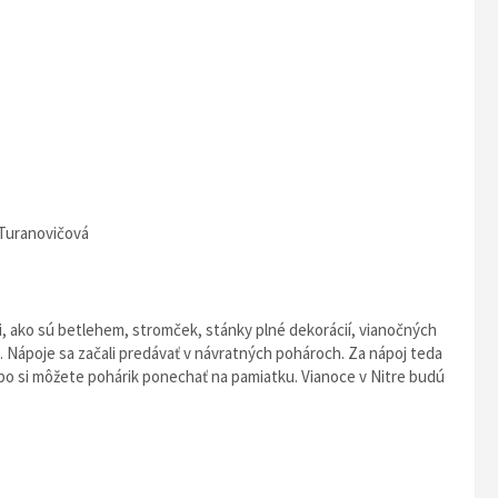
Turanovičová
, ako sú betlehem, stromček, stánky plné dekorácií, vianočných
. Nápoje sa začali predávať v návratných pohároch. Za nápoj teda
alebo si môžete pohárik ponechať na pamiatku. Vianoce v Nitre budú