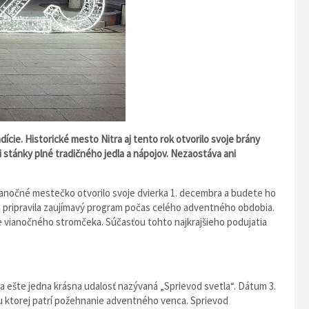
dície. Historické mesto Nitra aj tento rok otvorilo svoje brány
 stánky plné tradičného jedla a nápojov. Nezaostáva ani
Vianočné mestečko otvorilo svoje dvierka 1. decembra a budete ho
tra pripravila zaujímavý program počas celého adventného obdobia.
e vianočného stromčeka. Súčasťou tohto najkrajšieho podujatia
a ešte jedna krásna udalosť nazývaná „Sprievod svetla“. Dátum 3.
 ktorej patrí požehnanie adventného venca. Sprievod