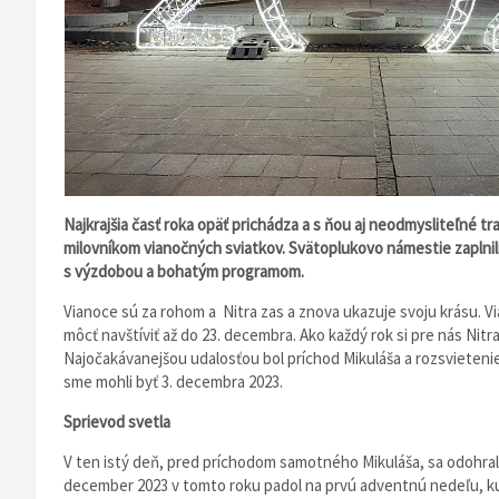
Najkrajšia časť roka opäť prichádza a s ňou aj neodmysliteľné tra
milovníkom vianočných sviatkov. Svätoplukovo námestie zaplnili
s výzdobou a bohatým programom.
Vianoce sú za rohom a Nitra zas a znova ukazuje svoju krásu. 
môcť navštíviť až do 23. decembra. Ako každý rok si pre nás Ni
Najočakávanejšou udalosťou bol príchod Mikuláša a rozsvieteni
sme mohli byť 3. decembra 2023.
Sprievod svetla
V ten istý deň, pred príchodom samotného Mikuláša, sa odohral
december 2023 v tomto roku padol na prvú adventnú nedeľu, ku