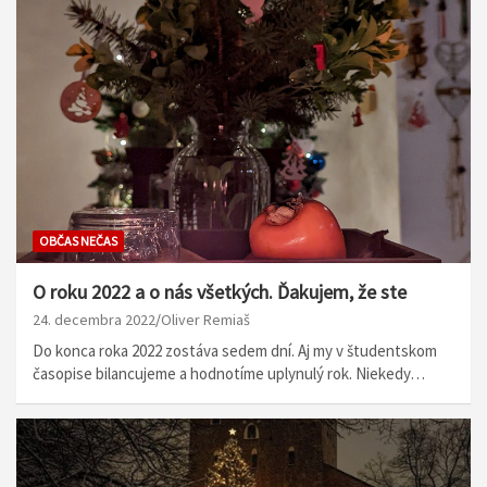
OBČAS NEČAS
O roku 2022 a o nás všetkých. Ďakujem, že ste
24. decembra 2022
Oliver Remiaš
Do konca roka 2022 zostáva sedem dní. Aj my v študentskom
časopise bilancujeme a hodnotíme uplynulý rok. Niekedy…