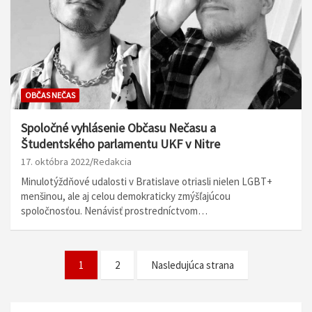
OBČAS NEČAS
Spoločné vyhlásenie Občasu Nečasu a
Študentského parlamentu UKF v Nitre
17. októbra 2022
Redakcia
Minulotýždňové udalosti v Bratislave otriasli nielen LGBT+
menšinou, ale aj celou demokraticky zmýšľajúcou
spoločnosťou. Nenávisť prostredníctvom…
N
1
2
Nasledujúca strana
a
v