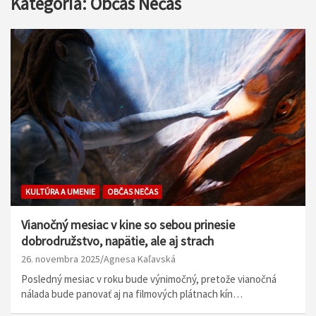
Kategória:
Občas Nečas
KULTÚRA A UMENIE
OBČAS NEČAS
Vianočný mesiac v kine so sebou prinesie
dobrodružstvo, napätie, ale aj strach
26. novembra 2025
Agnesa Kaľavská
Posledný mesiac v roku bude výnimočný, pretože vianočná
nálada bude panovať aj na filmových plátnach kín…