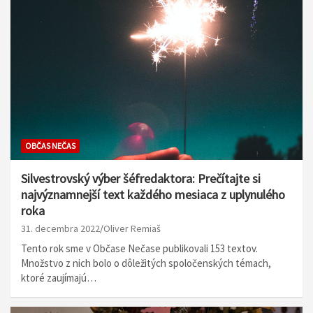
OBČAS NEČAS
Silvestrovský výber šéfredaktora: Prečítajte si
najvýznamnejší text každého mesiaca z uplynulého
roka
31. decembra 2022
Oliver Remiaš
Tento rok sme v Občase Nečase publikovali 153 textov.
Množstvo z nich bolo o dôležitých spoločenských témach,
ktoré zaujímajú…