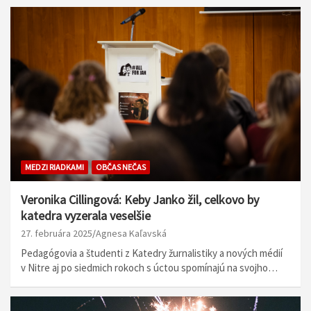
MEDZI RIADKAMI
OBČAS NEČAS
Veronika Cillingová: Keby Janko žil, celkovo by
katedra vyzerala veselšie
27. februára 2025
Agnesa Kaľavská
Pedagógovia a študenti z Katedry žurnalistiky a nových médií
v Nitre aj po siedmich rokoch s úctou spomínajú na svojho…