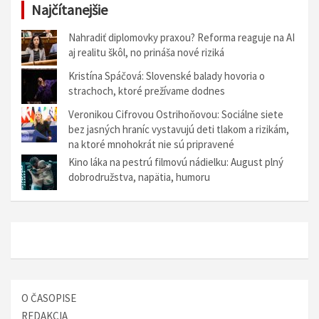
Najčítanejšie
i
g
Nahradiť diplomovky praxou? Reforma reaguje na AI
aj realitu škôl, no prináša nové riziká
á
Kristína Spáčová: Slovenské balady hovoria o
c
strachoch, ktoré prežívame dodnes
i
Veronikou Cifrovou Ostrihoňovou: Sociálne siete
a
bez jasných hraníc vystavujú deti tlakom a rizikám,
na ktoré mnohokrát nie sú pripravené
v
Kino láka na pestrú filmovú nádielku: August plný
č
dobrodružstva, napätia, humoru
l
á
n
k
o
O ČASOPISE
c
REDAKCIA