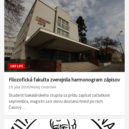
UKF LIFE
Filozofická fakulta zverejnila harmonogram zápisov
19. júla 2016
Matej Ondrišek
Študenti bakalárskeho stupňa sa prídu zapísať začiatkom
septembra, magistri sa k slovu dostanú hneď po nich.
Časový…