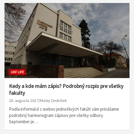
UKF LIFE
Kedy a kde mám zápis? Podrobný rozpis pre všetky
fakulty
28. augusta 2017
Matej Ondrišek
Podľa informácií z webov jednotlivých fakúlt vám prinášame
podrobný harmonogram zápisov pre všetky odbory.
September je…