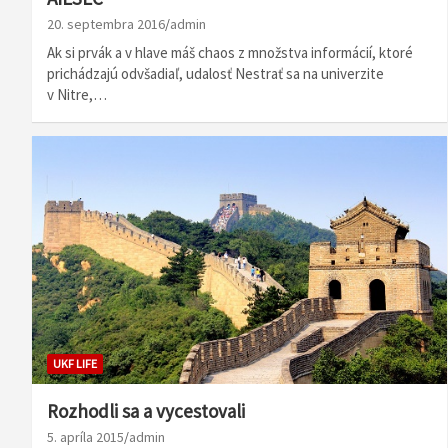
20. septembra 2016
admin
Ak si prvák a v hlave máš chaos z množstva informácií, ktoré
prichádzajú odvšadiaľ, udalosť Nestrať sa na univerzite
v Nitre,…
UKF LIFE
Rozhodli sa a vycestovali
5. apríla 2015
admin