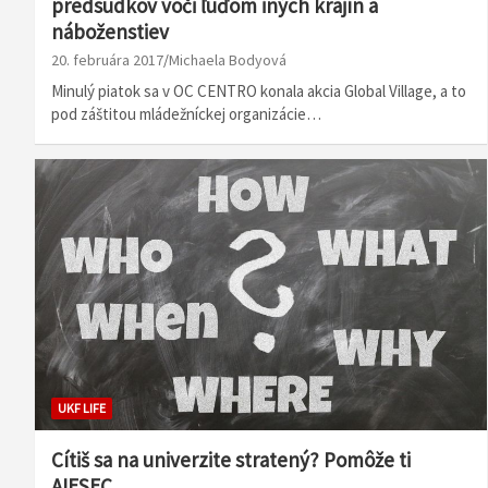
predsudkov voči ľuďom iných krajín a
náboženstiev
20. februára 2017
Michaela Bodyová
Minulý piatok sa v OC CENTRO konala akcia Global Village, a to
pod záštitou mládežníckej organizácie…
UKF LIFE
Cítiš sa na univerzite stratený? Pomôže ti
AIESEC