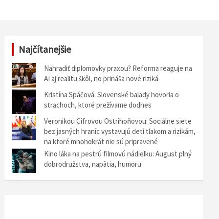
Najčítanejšie
Nahradiť diplomovky praxou? Reforma reaguje na
AI aj realitu škôl, no prináša nové riziká
Kristína Spáčová: Slovenské balady hovoria o
strachoch, ktoré prežívame dodnes
Veronikou Cifrovou Ostrihoňovou: Sociálne siete
bez jasných hraníc vystavujú deti tlakom a rizikám,
na ktoré mnohokrát nie sú pripravené
Kino láka na pestrú filmovú nádielku: August plný
dobrodružstva, napätia, humoru