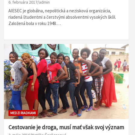
6. februára 2017
admin
AIESEC je globálna, nepolitická a nezisková organizácia,
riadená študentmi a čerstvými absolventmi vysokých škôl.
Založená bola v roku 1948.…
MEDZI RIADKAMI
Cestovanie je droga, musí mať však svoj význam
3. mája 2016
Natália Čerňancová