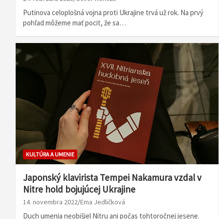
Putinova celoplošná vojna proti Ukrajine trvá už rok. Na prvý
pohľad môžeme mať pocit, že sa…
KULTÚRA A UMENIE
Japonský klavirista Tempei Nakamura vzdal v
Nitre hold bojujúcej Ukrajine
14. novembra 2022
Ema Jedličková
Duch umenia neobišiel Nitru ani počas tohtoročnej jesene.