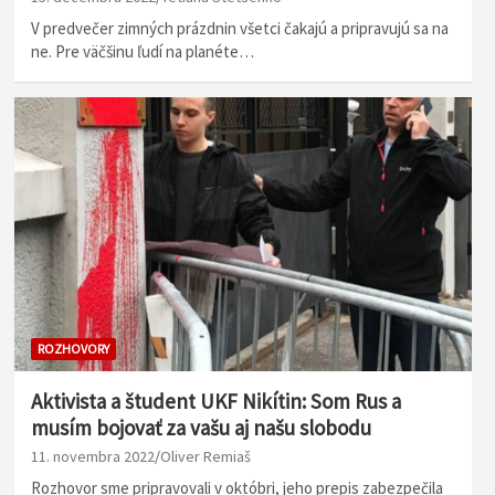
V predvečer zimných prázdnin všetci čakajú a pripravujú sa na
ne. Pre väčšinu ľudí na planéte…
ROZHOVORY
Aktivista a študent UKF Nikítin: Som Rus a
musím bojovať za vašu aj našu slobodu
11. novembra 2022
Oliver Remiaš
Rozhovor sme pripravovali v októbri, jeho prepis zabezpečila