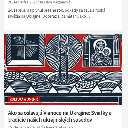
26. februára 2023
Jessica Vulganová
24. februára uplynul presne rok, odkedy sa začala ruská
invázia na Ukrajine. Doteraz si pamätám, ako…
KULTÚRA A UMENIE
Ako sa oslavujú Vianoce na Ukrajine: Sviatky a
tradície našich ukrajinských susedov
15. decembra 2022
Tetiana Stetsenko