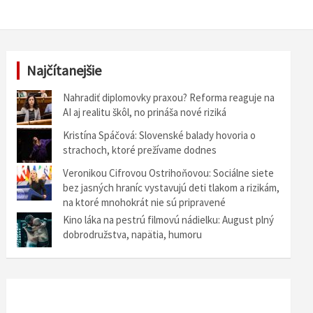
Najčítanejšie
Nahradiť diplomovky praxou? Reforma reaguje na
AI aj realitu škôl, no prináša nové riziká
Kristína Spáčová: Slovenské balady hovoria o
strachoch, ktoré prežívame dodnes
Veronikou Cifrovou Ostrihoňovou: Sociálne siete
bez jasných hraníc vystavujú deti tlakom a rizikám,
na ktoré mnohokrát nie sú pripravené
Kino láka na pestrú filmovú nádielku: August plný
dobrodružstva, napätia, humoru