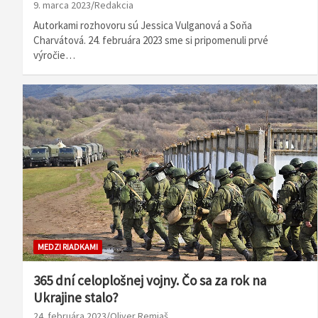
9. marca 2023
Redakcia
Autorkami rozhovoru sú Jessica Vulganová a Soňa
Charvátová. 24. februára 2023 sme si pripomenuli prvé
výročie…
MEDZI RIADKAMI
365 dní celoplošnej vojny. Čo sa za rok na
Ukrajine stalo?
24. februára 2023
Oliver Remiaš