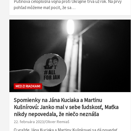
Putinova celoplošná vojna proti Ukrajine trvá už rok. Na prvý
pohľad môžeme mať pocit, že sa…
MEDZI RIADKAMI
Spomienky na Jána Kuciaka a Martinu
Kušnírovú: Janko mal v sebe ľudskosť, Maťka
nikdy nepovedala, že niečo neznáša
22. februára 2023
Oliver Remiaš
O vražde Jána Kuciaka a Martiny Kušnírovej sa dá povedať