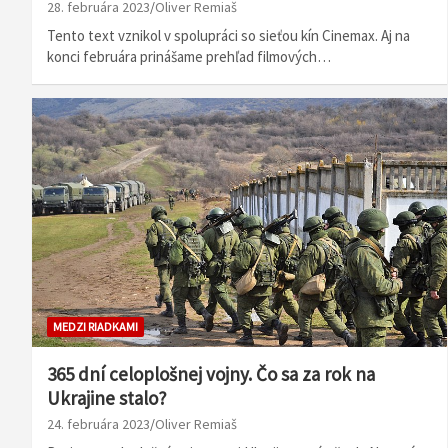
28. februára 2023
Oliver Remiaš
Tento text vznikol v spolupráci so sieťou kín Cinemax. Aj na
konci februára prinášame prehľad filmových…
MEDZI RIADKAMI
365 dní celoplošnej vojny. Čo sa za rok na
Ukrajine stalo?
24. februára 2023
Oliver Remiaš