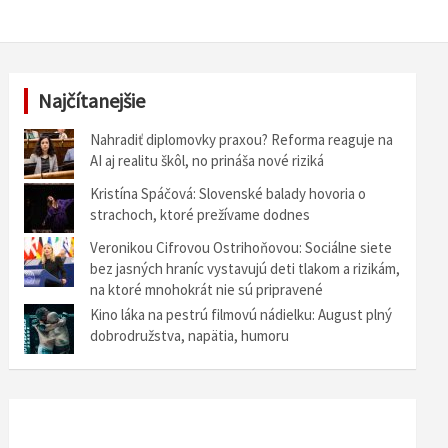
Najčítanejšie
Nahradiť diplomovky praxou? Reforma reaguje na
AI aj realitu škôl, no prináša nové riziká
Kristína Spáčová: Slovenské balady hovoria o
strachoch, ktoré prežívame dodnes
Veronikou Cifrovou Ostrihoňovou: Sociálne siete
bez jasných hraníc vystavujú deti tlakom a rizikám,
na ktoré mnohokrát nie sú pripravené
Kino láka na pestrú filmovú nádielku: August plný
dobrodružstva, napätia, humoru