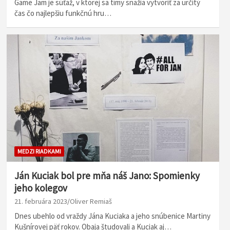
Game Jam je súťaž, v ktorej sa tímy snažia vytvoriť za určitý
čas čo najlepšiu funkčnú hru…
MEDZI RIADKAMI
Ján Kuciak bol pre mňa náš Jano: Spomienky
jeho kolegov
21. februára 2023
Oliver Remiaš
Dnes ubehlo od vraždy Jána Kuciaka a jeho snúbenice Martiny
Kušnírovej päť rokov. Obaja študovali a Kuciak aj…