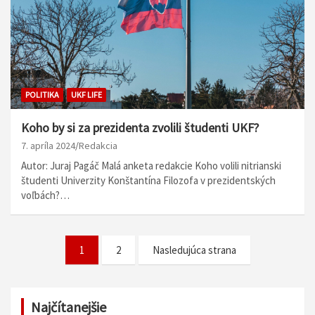
POLITIKA
UKF LIFE
Koho by si za prezidenta zvolili študenti UKF?
7. apríla 2024
Redakcia
Autor: Juraj Pagáč Malá anketa redakcie Koho volili nitrianski
študenti Univerzity Konštantína Filozofa v prezidentských
voľbách?…
N
1
2
Nasledujúca strana
a
v
Najčítanejšie
i