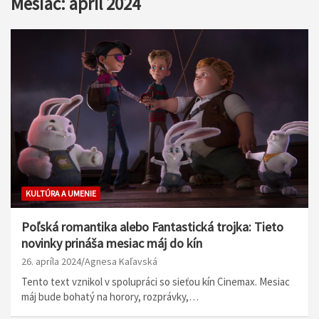
Mesiac:
apríl 2024
KULTÚRA A UMENIE
Poľská romantika alebo Fantastická trojka: Tieto
novinky prináša mesiac máj do kín
26. apríla 2024
Agnesa Kaľavská
Tento text vznikol v spolupráci so sieťou kín Cinemax. Mesiac
máj bude bohatý na horory, rozprávky,…