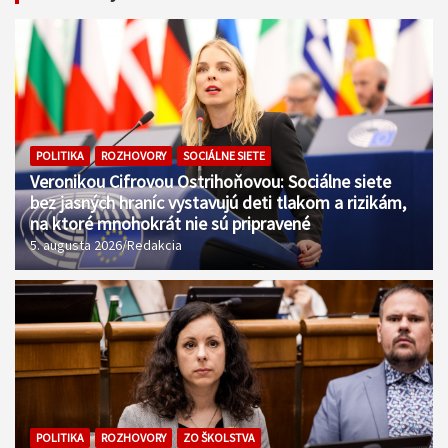
POLITIKA
ROZHOVORY
SOCIÁLNE SIETE
Veronikou Cifrovou Ostrihoňovou: Sociálne siete
bez jasných hraníc vystavujú deti tlakom a rizikám,
na ktoré mnohokrát nie sú pripravené
5. augusta 2026
Redakcia
POLITIKA
ROZHOVORY
ZO ŠKOLSTVA