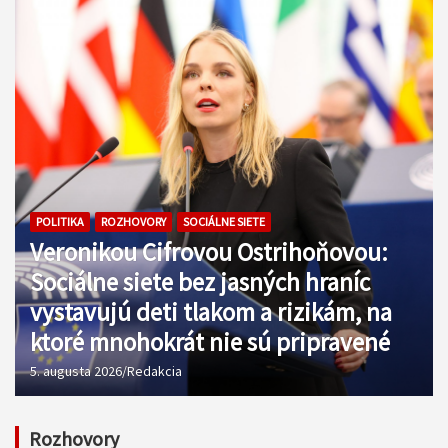
POLITIKA
ROZHOVORY
SOCIÁLNE SIETE
Veronikou Cifrovou Ostrihoňovou:
Sociálne siete bez jasných hraníc
vystavujú deti tlakom a rizikám, na
ktoré mnohokrát nie sú pripravené
5. augusta 2026
Redakcia
Rozhovory