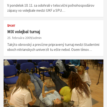
V pondelok 10. 11. sa odohrali v telocvični poľnohospodárov
zápasy vo volejbale medzi UKF a SPU…
ŠPORT
MIX volejbal turnaj
25. februára 2009
admin
Takýto obrovský a precízne pripravený turnaj medzi študentmi
oboch nitrianskych univerzít tu ešte nebol. Osem tímov…