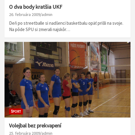
O dva body kratšia UKF
26. februára 2009
admin
Deň po streetballe si nadšenci basketbalu opäť prišli na svoje.
Na pôde SPU si zmerali najskôr…
ŠPORT
Volejbal bez prekvapení
25. februára 2009
admin