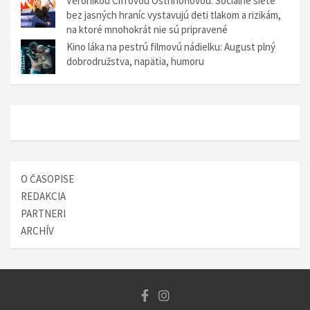
Veronikou Cifrovou Ostrihoňovou: Sociálne siete
v
bez jasných hraníc vystavujú deti tlakom a rizikám,
č
na ktoré mnohokrát nie sú pripravené
Kino láka na pestrú filmovú nádielku: August plný
l
dobrodružstva, napätia, humoru
á
n
k
o
c
O ČASOPISE
h
REDAKCIA
PARTNERI
ARCHÍV