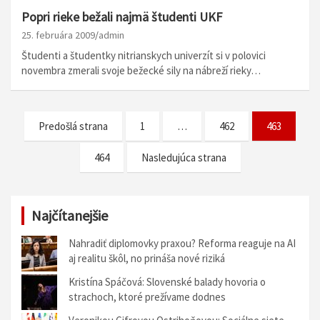
Popri rieke bežali najmä študenti UKF
25. februára 2009
admin
Študenti a študentky nitrianskych univerzít si v polovici
novembra zmerali svoje bežecké sily na nábreží rieky…
N
Predošlá strana
1
…
462
463
a
464
Nasledujúca strana
v
i
g
Najčítanejšie
á
Nahradiť diplomovky praxou? Reforma reaguje na AI
c
aj realitu škôl, no prináša nové riziká
i
Kristína Spáčová: Slovenské balady hovoria o
strachoch, ktoré prežívame dodnes
a