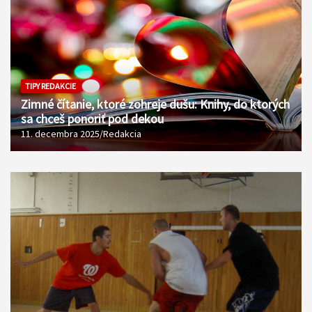
TIPY REDAKCIE
Zimné čítanie, ktoré zohreje dušu: Knihy, do ktorých
sa chceš ponoriť pod dekou
11. decembra 2025
Redakcia