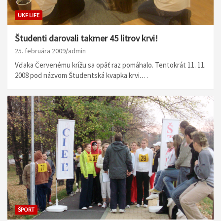
UKF LIFE
Študenti darovali takmer 45 litrov krvi!
25. februára 2009
admin
Vďaka Červenému krížu sa opäť raz pomáhalo. Tentokrát 11. 11.
2008 pod názvom Študentská kvapka krvi.…
ŠPORT