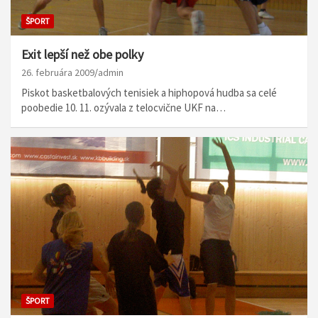
ŠPORT
Exit lepší než obe polky
26. februára 2009
admin
Piskot basketbalových tenisiek a hiphopová hudba sa celé
poobedie 10. 11. ozývala z telocvične UKF na…
ŠPORT