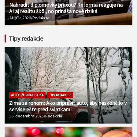
Nahradiť diplomovky praxou? Reforma reaguje na
AI aj realitu škôl, no prináša nové riziká
21. júla 2026
Redakcia
Tipy redakcie
AUTO ŽURNALISTIKA
TIPY REDAKCIE
Zima za rohom: Ako pripraviť auto, aby neskončilo v
servise ešte pred sviatkami
16. decembra 2025
Redakcia