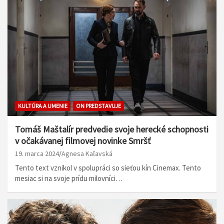
KULTÚRA A UMENIE
ON PREDSTAVUJE
Tomáš Maštalír predvedie svoje herecké schopnosti
v očakávanej filmovej novinke Smršť
19. marca 2024
Agnesa Kaľavská
Tento text vznikol v spolupráci so sieťou kín Cinemax. Tento
mesiac si na svoje prídu milovníci…