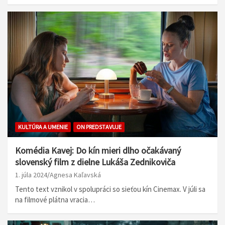
KULTÚRA A UMENIE
ON PREDSTAVUJE
Komédia Kavej: Do kín mieri dlho očakávaný
slovenský film z dielne Lukáša Zednikoviča
1. júla 2024
Agnesa Kaľavská
Tento text vznikol v spolupráci so sieťou kín Cinemax. V júli sa
na filmové plátna vracia…