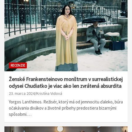
RECENZIE
Ženské Frankensteinovo monštrum v surrealistickej
odysei Chudiatko je viac ako len zvrátená absurdita
23. marca 2024
Kristína Vidová
Yorgos Lanthimos. Režisér, ktorý má od jemnocitu ďaleko, búra
očakávania divákov a životné príbehy predostiera bizarnými
spôsobmi.…