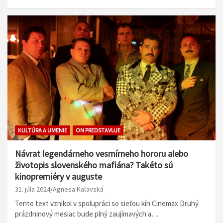
KULTÚRA A UMENIE
ON PREDSTAVUJE
Návrat legendárneho vesmírneho hororu alebo
životopis slovenského mafiána? Takéto sú
kinopremiéry v auguste
31. júla 2024
Agnesa Kaľavská
Tento text vznikol v spolupráci so sieťou kín Cinemax Druhý
prázdninový mesiac bude plný zaujímavých a…