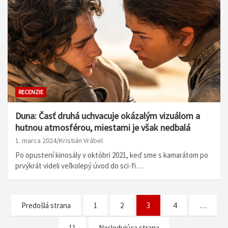
RECENZIE
Duna: Časť druhá uchvacuje okázalým vizuálom a
hutnou atmosférou, miestami je však nedbalá
1. marca 2024
Kristián Vrábel
Po opustení kinosály v októbri 2021, keď sme s kamarátom po
prvýkrát videli veľkolepý úvod do sci-fi…
N
Predošlá strana
1
2
3
4
…
a
11
Nasledujúca strana