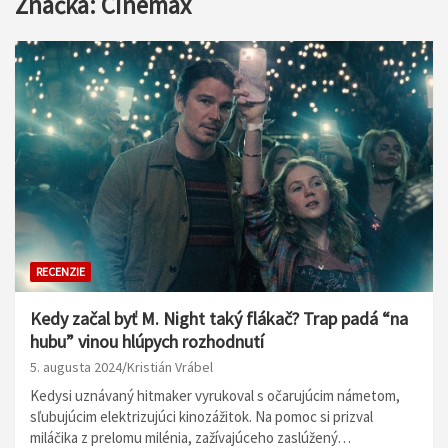
Značka:
Cinemax
RECENZIE
Kedy začal byť M. Night taký flákač? Trap padá “na
hubu” vinou hlúpych rozhodnutí
5. augusta 2024
Kristián Vrábel
Kedysi uznávaný hitmaker vyrukoval s očarujúcim námetom,
sľubujúcim elektrizujúci kinozážitok. Na pomoc si prizval
miláčika z prelomu milénia, zažívajúceho zaslúžený…