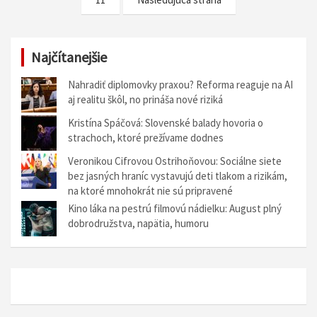
v
i
g
Najčítanejšie
á
Nahradiť diplomovky praxou? Reforma reaguje na AI
c
aj realitu škôl, no prináša nové riziká
i
Kristína Spáčová: Slovenské balady hovoria o
strachoch, ktoré prežívame dodnes
a
Veronikou Cifrovou Ostrihoňovou: Sociálne siete
v
bez jasných hraníc vystavujú deti tlakom a rizikám,
č
na ktoré mnohokrát nie sú pripravené
Kino láka na pestrú filmovú nádielku: August plný
l
dobrodružstva, napätia, humoru
á
n
k
o