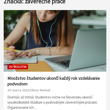
Značka:
záverečné práce
ZO ŠKOLSTVA
Množstvo študentov ukončí každý rok vzdelávanie
podvodom
20. marca 2022
Oliver Remiaš
Dvetisíc až tritisíc študentov ročne na Slovensku ukončí
vysokoškolské štúdium s podvodnými záverečnými prácami.
Organizovane ich…