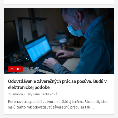
UKF LIFE
Odovzdávanie záverečných prác sa posúva. Budú v
elektronickej podobe
22. marca 2020
Jana Sedláková
Koronavírus spôsobil zatvorenie škôl aj knižníc. Študenti, ktorí
majú tento rok odovzdávať záverečnú prácu sa tak…