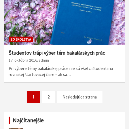
ZO ŠKOLSTVA
Študentov trápi výber tém bakalárskych prác
17. októbra 2016
admin
Pri výbere témy bakalárskej práce nie sú všetci študenti na
rovnakej štartovacej čiare – ak sa…
N
1
2
Nasledujúca strana
a
v
Najčítanejšie
i