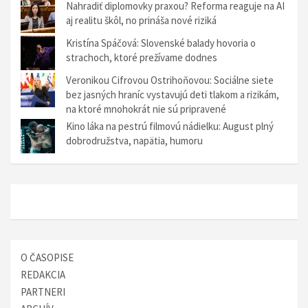
g
Nahradiť diplomovky praxou? Reforma reaguje na AI
aj realitu škôl, no prináša nové riziká
á
Kristína Spáčová: Slovenské balady hovoria o
c
strachoch, ktoré prežívame dodnes
i
Veronikou Cifrovou Ostrihoňovou: Sociálne siete
a
bez jasných hraníc vystavujú deti tlakom a rizikám,
na ktoré mnohokrát nie sú pripravené
v
Kino láka na pestrú filmovú nádielku: August plný
č
dobrodružstva, napätia, humoru
l
á
n
k
o
O ČASOPISE
c
REDAKCIA
h
PARTNERI