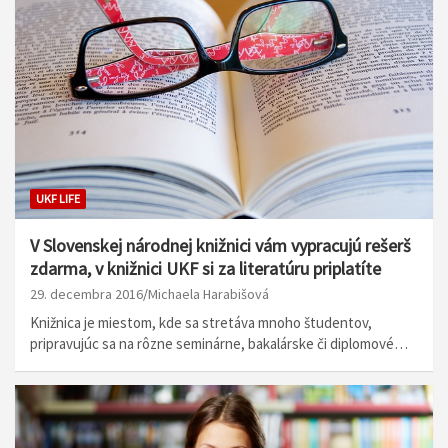
UKF LIFE
V Slovenskej národnej knižnici vám vypracujú rešerš
zdarma, v knižnici UKF si za literatúru priplatíte
29. decembra 2016
Michaela Harabišová
Knižnica je miestom, kde sa stretáva mnoho študentov,
pripravujúc sa na rôzne seminárne, bakalárske či diplomové…